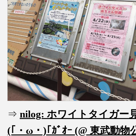
⇒
nilog: ホワイトタイガ
(｢・ω・)｢ｶﾞｵｰ (@ 東武動物公園