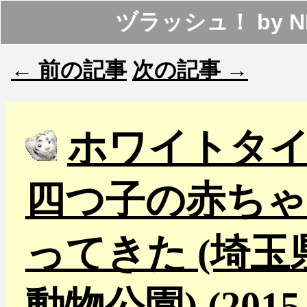
ヅラッシュ！
by
N
← 前の記事
次の記事 →
ホワイトタ
四つ子の赤ちゃ
ってきた (埼玉
動物公園) (2015-