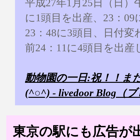
平成27年1月25日（日）午
に1頭目を出産、23：09
23：48に3頭目、日付
前24：11に4頭目を出
動物園の一日:祝！！ま
(^○^) - livedoor Blo
東京の駅にも広告が