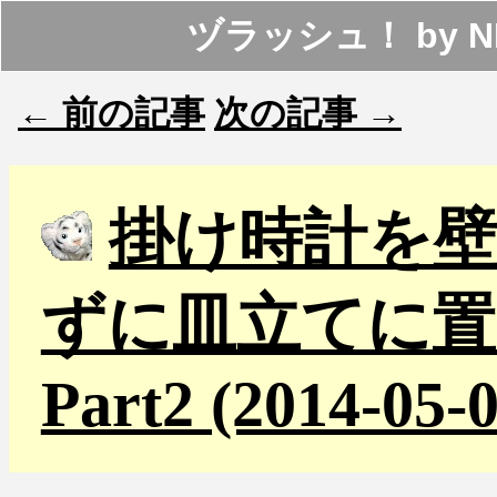
ヅラッシュ！
by
N
← 前の記事
次の記事 →
掛け時計を
ずに皿立てに置
Part2 (2014-05-0