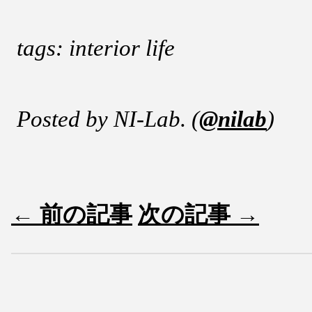
tags: interior life
Posted by NI-Lab. (
@nilab
)
← 前の記事
次の記事 →