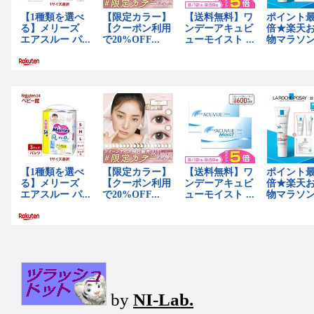
by
NI-Lab.