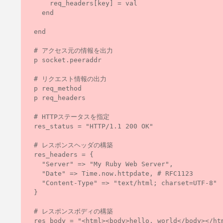
      req_headers[key] = val

    end

  end

  # アクセス元の情報を出力

  p socket.peeraddr

  # リクエスト情報の出力

  p req_method

  p req_headers

  # HTTPステータスを指定

  res_status = "HTTP/1.1 200 OK"

  # レスポンスヘッダの構築

  res_headers = {

    "Server" => "My Ruby Web Server",

    "Date" => Time.now.httpdate, # RFC1123

    "Content-Type" => "text/html; charset=UTF-8"

  }

  # レスポンスボディの構築

  res_body = "<html><body>hello, world</body></html>"
