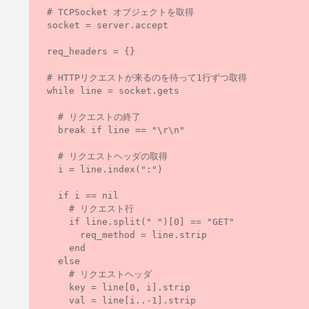
  # TCPSocket オブジェクトを取得

  socket = server.accept

  req_headers = {}

  # HTTPリクエストが来るのを待って1行ずつ取得

  while line = socket.gets

    # リクエストの終了

    break if line == "\r\n"

    # リクエストヘッダの取得

    i = line.index(":")

    if i == nil

      # リクエスト行

      if line.split(" ")[0] == "GET"

        req_method = line.strip

      end

    else

      # リクエストヘッダ

      key = line[0, i].strip

      val = line[i..-1].strip
