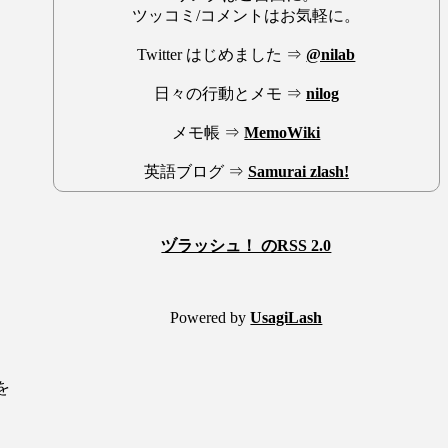
ツッコミ/コメントはお気軽に。
Twitter はじめました ⇒
@nilab
日々の行動とメモ ⇒
nilog
メモ帳 ⇒
MemoWiki
英語ブログ ⇒
Samurai zlash!
ヅラッシュ！ のRSS 2.0
ン
Powered by
UsagiLash
を