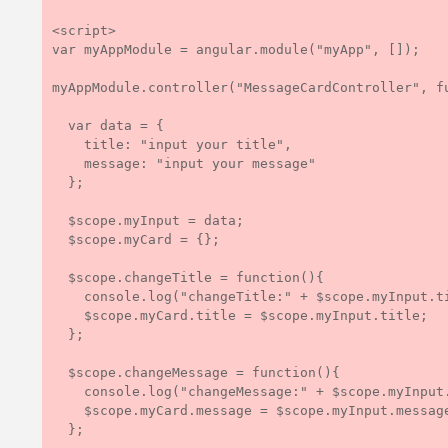
<script>

var myAppModule = angular.module("myApp", []);

myAppModule.controller("MessageCardController", fu
  var data = {

    title: "input your title",

    message: "input your message"

  };

  $scope.myInput = data;

  $scope.myCard = {};

  $scope.changeTitle = function(){

    console.log("changeTitle:" + $scope.myInput.title);

    $scope.myCard.title = $scope.myInput.title;

  };

  $scope.changeMessage = function(){

    console.log("changeMessage:" + $scope.myInput.message);

    $scope.myCard.message = $scope.myInput.message;

  };
