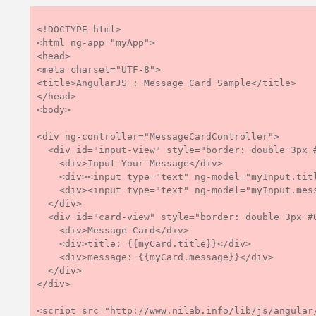
<!DOCTYPE html>

<html ng-app="myApp">

<head>

<meta charset="UTF-8">

<title>AngularJS : Message Card Sample</title>

</head>

<body>

<div ng-controller="MessageCardController">

  <div id="input-view" style="border: double 3px #00ff00;">

    <div>Input Your Message</div>

    <div><input type="text" ng-model="myInput.title" ng-keyup="changeTitle()"></input></div>

    <div><input type="text" ng-model="myInput.message" ng-keyup="changeMessage()"></input></div>

  </div>

  <div id="card-view" style="border: double 3px #0000ff;">

    <div>Message Card</div>

    <div>title: {{myCard.title}}</div>

    <div>message: {{myCard.message}}</div>

  </div>

</div>

<script src="http://www.nilab.info/lib/js/angular/