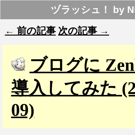
ヅラッシュ！
by
N
← 前の記事
次の記事 →
ブログに Zenb
導入してみた (201
09)