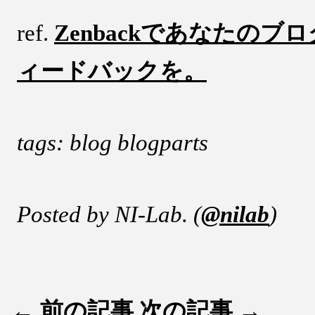
ref.
Zenbackであなたのブ
ィードバックを。
tags: blog blogparts
Posted by NI-Lab. (
@nilab
)
← 前の記事
次の記事 →