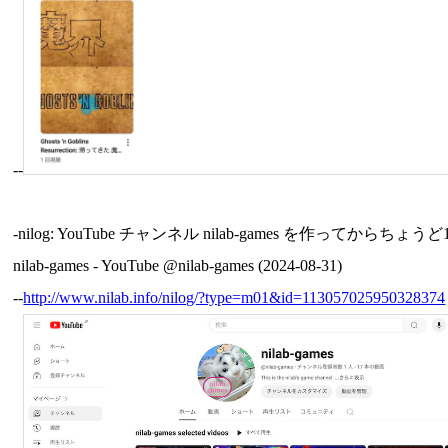
--
-nilog: YouTube チャンネル nilab-games
nilab-games - YouTube @nilab-games (2024-08-31)
--
http://www.nilab.info/nilog/?type=m01&id=113057025950328374