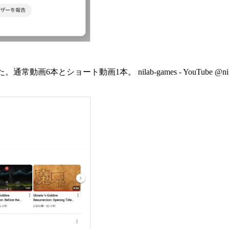
ショート動画1本。 nilab-games - YouTube @nilab-gam