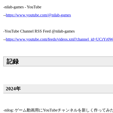
-nilab-games - YouTube
--
https://www.youtube.com/@nilab-games
-YouTube Channel RSS Feed @nilab-games
--
https://www.youtube.com/feeds/videos.xml?channel_id=UC
記録
2024年
-nilog: ゲーム動画用にYouTubeチャンネルを新しく作ってみた。まだ何も