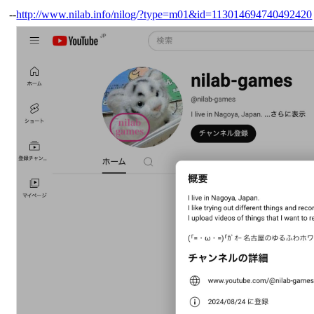
--
http://www.nilab.info/nilog/?type=m01&id=113014694740492420