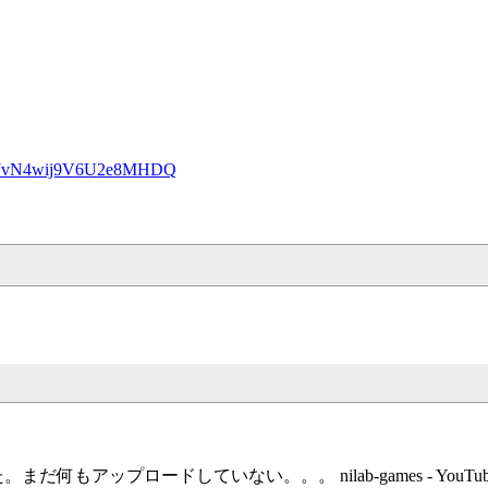
rYr0WvN4wij9V6U2e8MHDQ
アップロードしていない。。。 nilab-games - YouTube @nilab