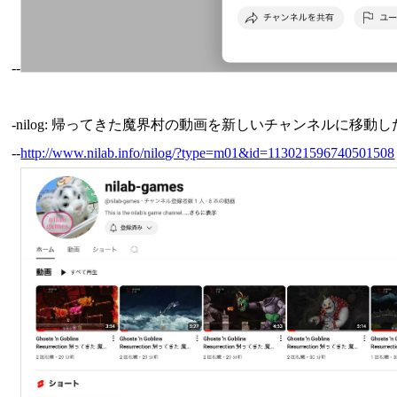
--
-nilog: 帰ってきた魔界村の動画を新しいチャンネルに移動した。通常動画6本と
--
http://www.nilab.info/nilog/?type=m01&id=113021596740501508