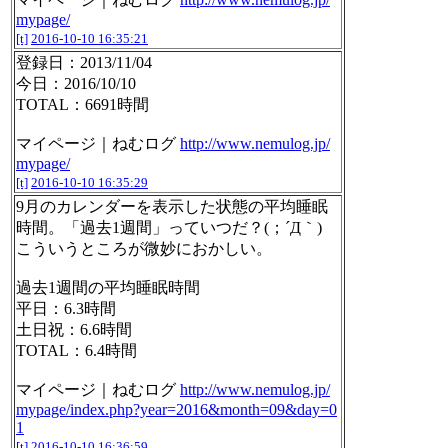
mypage/
[t]
2016-10-10 16:35:21
登録日：2013/11/04
今日：2016/10/10
TOTAL：6691時間
マイページ｜ねむログ
http://www.nemulog.jp/
mypage/
[t]
2016-10-10 16:35:29
9月のカレンダーを表示した状態の平均睡眠
時間。「過去1週間」っていつだ？(；´Д｀)
こういうところが微妙におかしい。
過去1週間の平均睡眠時間
平日：6.3時間
土日祝：6.6時間
TOTAL：6.4時間
マイページ｜ねむログ
http://www.nemulog.jp/
mypage/index.php?year=2016&month=09&day=0
1
[t]
2016-10-10 16:36:59