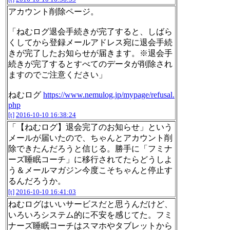
アカウント削除ページ。
「ねむログ退会手続きが完了すると、しばら
くしてから登録メールアドレス宛に退会手続
きが完了したお知らせが届きます。※退会手
続きが完了するとすべてのデータが削除され
ますのでご注意ください」
ねむログ
https://www.nemulog.jp/mypage/refusal.
php
[t]
2016-10-10 16:38:24
「【ねむログ】退会完了のお知らせ」という
メールが届いたので、ちゃんとアカウント削
除できたんだろうと信じる。勝手に「フミナ
ーズ睡眠コーチ」に移行されてたらどうしよ
う＆メールマガジン今度こそちゃんと停止す
るんだろうか。
[t]
2016-10-10 16:41:03
ねむログはいいサービスだと思うんだけど、
いろいろシステム的に不安を感じてた。フミ
ナーズ睡眠コーチはスマホやタブレットから