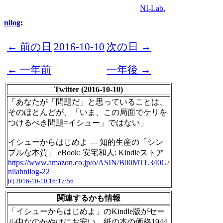
NI-Lab.
nilog
:
← 前の日
2016-10-10
次の日 →
← 一年前
一年後 →
Twitter (2016-10-10)
「あなたが「問題だ」と思っていることは、
そのほとんどが、「いま、この局面でケリを
つけるべき問題=イシュー」ではない」
イシューからはじめよ ― 知的生産の「シン
プルな本質」 eBook: 安宅和人: Kindleストア
https://www.amazon.co.jp/o/ASIN/B00MTL340G/
nilabnilog-22
[t]
2016-10-10 16:17:56
関連するかも情報
「イシューからはじめよ」のKindle版がセー
ル中なのかやけにお安い。紙の本の価格1944