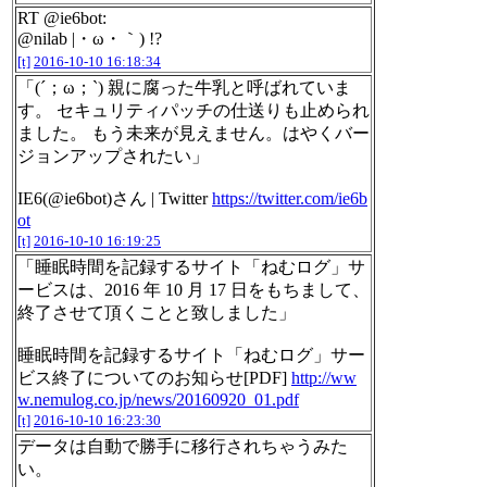
RT @ie6bot:
@nilab |・ω・｀) !?
[t]
2016-10-10 16:18:34
「(´；ω；`) 親に腐った牛乳と呼ばれていま
す。 セキュリティパッチの仕送りも止められ
ました。 もう未来が見えません。はやくバー
ジョンアップされたい」
IE6(@ie6bot)さん | Twitter
https://twitter.com/ie6b
ot
[t]
2016-10-10 16:19:25
「睡眠時間を記録するサイト「ねむログ」サ
ービスは、2016 年 10 月 17 日をもちまして、
終了させて頂くことと致しました」
睡眠時間を記録するサイト「ねむログ」サー
ビス終了についてのお知らせ[PDF]
http://ww
w.nemulog.co.jp/news/20160920_01.pdf
[t]
2016-10-10 16:23:30
データは自動で勝手に移行されちゃうみた
い。