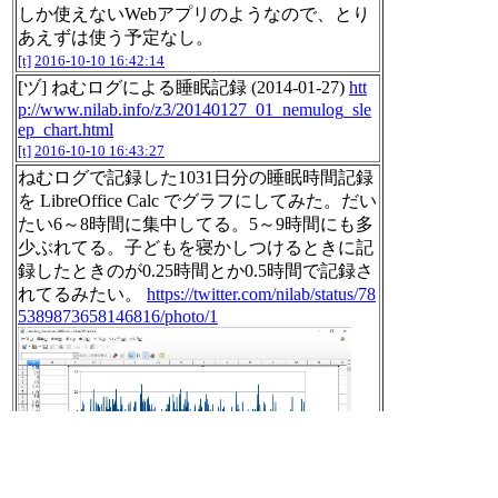
しか使えないWebアプリのようなので、とり
あえずは使う予定なし。
[t]
2016-10-10 16:42:14
[ヅ] ねむログによる睡眠記録 (2014-01-27)
htt
p://www.nilab.info/z3/20140127_01_nemulog_sle
ep_chart.html
[t]
2016-10-10 16:43:27
ねむログで記録した1031日分の睡眠時間記録
を LibreOffice Calc でグラフにしてみた。だい
たい6～8時間に集中してる。5～9時間にも多
少ぶれてる。子どもを寝かしつけるときに記
録したときのが0.25時間とか0.5時間で記録さ
れてるみたい。
https://twitter.com/nilab/status/78
5389873658146816/photo/1