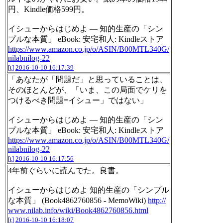
円、Kindle価格599円。
イシューからはじめよ ― 知的生産の「シン
プルな本質」 eBook: 安宅和人: Kindleストア
https://www.amazon.co.jp/o/ASIN/B00MTL340G/
nilabnilog-22
[t]
2016-10-10 16:17:39
「あなたが「問題だ」と思っていることは、
そのほとんどが、「いま、この局面でケリを
つけるべき問題=イシュー」ではない」
イシューからはじめよ ― 知的生産の「シン
プルな本質」 eBook: 安宅和人: Kindleストア
https://www.amazon.co.jp/o/ASIN/B00MTL340G/
nilabnilog-22
[t]
2016-10-10 16:17:56
4年前ぐらいに読んでた。良書。
イシューからはじめよ 知的生産の「シンプル
な本質」 (Book4862760856 - MemoWiki)
http://
www.nilab.info/wiki/Book4862760856.html
[t]
2016-10-10 16:18:07