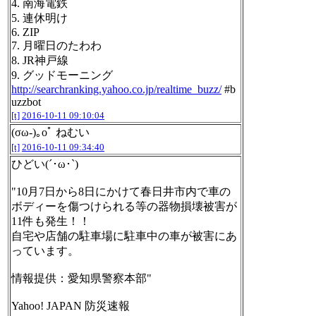
4. 南海電鉄
5. 連休明け
6. ZIP
7. 月曜日のたわわ
8. JR神戸線
9. グッドモーニング
http://searchranking.yahoo.co.jp/realtime_buzz/
#b
uzzbot
[t]
2016-10-11 09:10:04
(σω-)｡оﾟ ねむい
[t]
2016-10-11 09:34:40
ひどい(´･ω･`)
"10月7日から8日にかけて春日井市内で車の
ボディーを傷つけられる等の器物損壊被害が
11件も発生！！
自宅や店舗の駐車場に駐車中の車が被害にあ
っています。
情報提供：愛知県警察本部"
Yahoo! JAPAN 防災速報