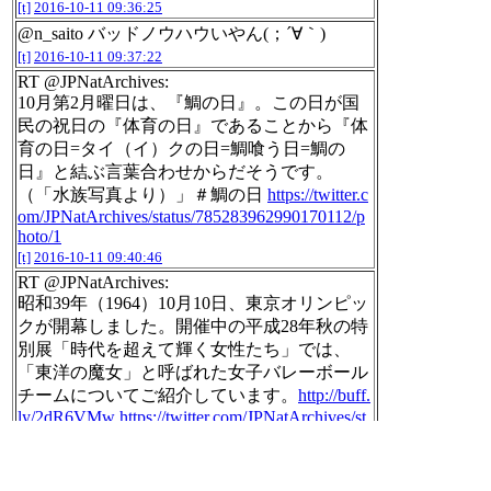
[t]
2016-10-11 09:36:25
@n_saito バッドノウハウいやん(；´∀｀)
[t]
2016-10-11 09:37:22
RT @JPNatArchives:
10月第2月曜日は、『鯛の日』。この日が国
民の祝日の『体育の日』であることから『体
育の日=タイ（イ）クの日=鯛喰う日=鯛の
日』と結ぶ言葉合わせからだそうです。
（「水族写真より）」＃鯛の日
https://twitter.c
om/JPNatArchives/status/785283962990170112/p
hoto/1
[t]
2016-10-11 09:40:46
RT @JPNatArchives:
昭和39年（1964）10月10日、東京オリンピッ
クが開幕しました。開催中の平成28年秋の特
別展「時代を超えて輝く女性たち」では、
「東洋の魔女」と呼ばれた女子バレーボール
チームについてご紹介しています。
http://buff.
ly/2dR6VMw
https://twitter.com/JPNatArchives/st
atus/785314009872465920/photo/1
[t]
2016-10-11 09:40:53
RT @JPNatArchives: