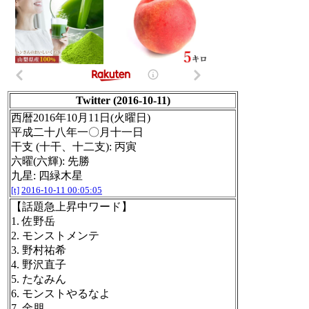
Twitter (2016-10-11)
西暦2016年10月11日(火曜日)
平成二十八年一〇月十一日
干支 (十干、十二支): 丙寅
六曜(六輝): 先勝
九星: 四緑木星
[t]
2016-10-11 00:05:05
【話題急上昇中ワード】
1. 佐野岳
2. モンストメンテ
3. 野村祐希
4. 野沢直子
5. たなみん
6. モンストやるなよ
7. 金朋