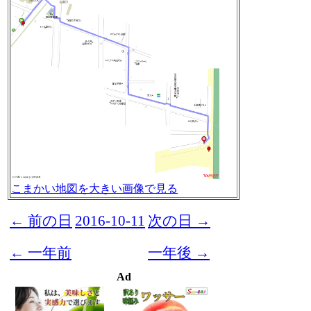
こまかい地図を大きい画像で見る
← 前の日
2016-10-11
次の日 →
← 一年前
一年後 →
Ad