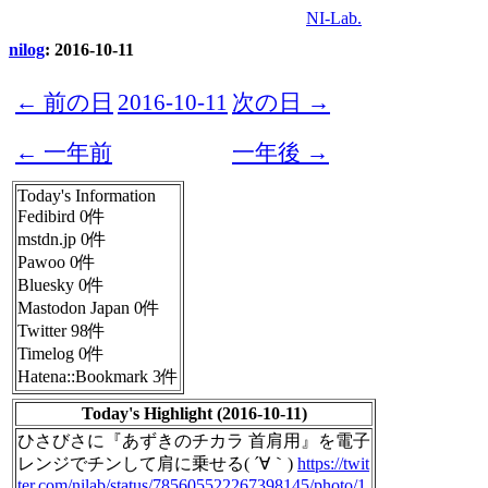
NI-Lab.
nilog
: 2016-10-11
← 前の日
2016-10-11
次の日 →
← 一年前
一年後 →
Today's Information
Fedibird 0件
mstdn.jp 0件
Pawoo 0件
Bluesky 0件
Mastodon Japan 0件
Twitter 98件
Timelog 0件
Hatena::Bookmark 3件
Today's Highlight (2016-10-11)
ひさびさに『あずきのチカラ 首肩用』を電子
レンジでチンして肩に乗せる( ´∀｀)
https://twit
ter.com/nilab/status/785605522267398145/photo/1