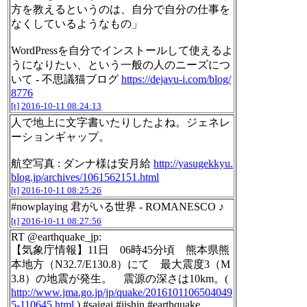
方を教えるというのは、自分で自分の仕事を
なくしているようなもの」
WordPressを自分でインストールして使えるよ
うになりたい、という一般の人のニーズにつ
いて - 不思議猫ブログ
https://dejavu-i.com/blog/
8776
[t]
2016-10-11 08:24:13
人で地上に文字書いたりしたよね。ジェネレ
ーションギャップ。
航空写真 : ダンナ様は安月給
http://yasugekkyu.
blog.jp/archives/1061562151.html
[t]
2016-10-11 08:25:26
#nowplaying 君がいる世界 - ROMANESCO ♪
[t]
2016-10-11 08:27:56
RT @earthquake_jp:
【気象庁情報】11日 06時45分頃 熊本県熊
本地方（N32.7/E130.8）にて 最大震度3（M
3.8）の地震が発生。 震源の深さは10km。(
http://www.jma.go.jp/jp/quake/2016101106504049
5-110645.html
) #saigai #jishin #earthquake