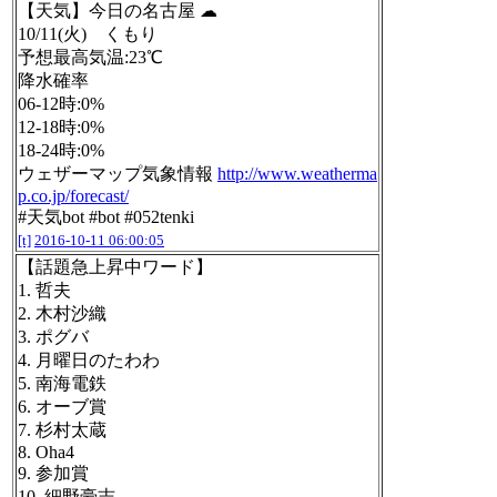
【天気】今日の名古屋 ☁
10/11(火) くもり
予想最高気温:23℃
降水確率
06-12時:0%
12-18時:0%
18-24時:0%
ウェザーマップ気象情報
http://www.weatherma
p.co.jp/forecast/
#天気bot #bot #052tenki
[t]
2016-10-11 06:00:05
【話題急上昇中ワード】
1. 哲夫
2. 木村沙織
3. ポグバ
4. 月曜日のたわわ
5. 南海電鉄
6. オーブ賞
7. 杉村太蔵
8. Oha4
9. 参加賞
10. 細野豪志