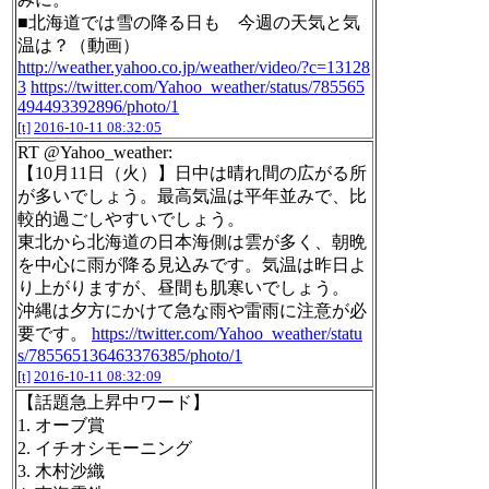
■北海道では雪の降る日も 今週の天気と気
温は？（動画）
http://weather.yahoo.co.jp/weather/video/?c=13128
3
https://twitter.com/Yahoo_weather/status/785565
494493392896/photo/1
[t]
2016-10-11 08:32:05
RT @Yahoo_weather:
【10月11日（火）】日中は晴れ間の広がる所
が多いでしょう。最高気温は平年並みで、比
較的過ごしやすいでしょう。
東北から北海道の日本海側は雲が多く、朝晩
を中心に雨が降る見込みです。気温は昨日よ
り上がりますが、昼間も肌寒いでしょう。
沖縄は夕方にかけて急な雨や雷雨に注意が必
要です。
https://twitter.com/Yahoo_weather/statu
s/785565136463376385/photo/1
[t]
2016-10-11 08:32:09
【話題急上昇中ワード】
1. オーブ賞
2. イチオシモーニング
3. 木村沙織