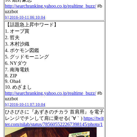
http://searchranking.yahoo.co.jp/realtime_buzz/
#b
uzzbot
[t]
2016-10-11 06:10:04
【話題急上昇中ワード】
1. オーブ賞
2. 哲夫
3. 木村沙織
4. ポケモン図鑑
5. グッドモーニング
6. NYダウ
7. 南海電鉄
8. ZIP
9. Oha4
10. めざまし
http://searchranking.yahoo.co.jp/realtime_buzz/
#b
uzzbot
[t]
2016-10-11 07:10:04
ひさびさに『あずきのチカラ 首肩用』を電子
レンジでチンして肩に乗せる( ´∀｀)
https://twit
ter.com/nilab/status/785605522267398145/photo/1