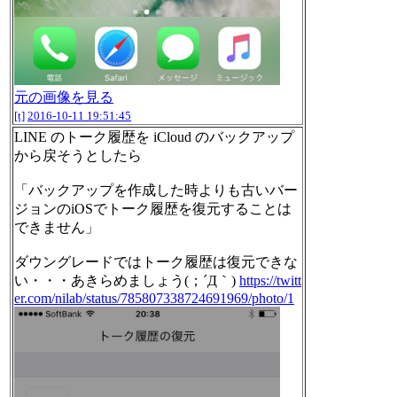
元の画像を見る
[t]
2016-10-11 19:51:45
LINE のトーク履歴を iCloud のバックアップ
から戻そうとしたら
「バックアップを作成した時よりも古いバー
ジョンのiOSでトーク履歴を復元することは
できません」
ダウングレードではトーク履歴は復元できな
い・・・あきらめましょう(；´Д｀)
https://twitt
er.com/nilab/status/785807338724691969/photo/1