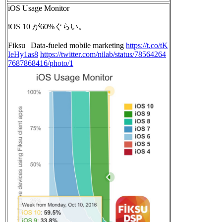
iOS Usage Monitor
iOS 10 が60%ぐらい。
Fiksu | Data-fueled mobile marketing
https://t.co/tK
IeHy1as8
https://twitter.com/nilab/status/78564264
7687868416/photo/1