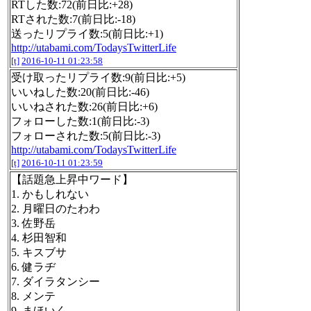
RTした数:72(前日比:+28)
RTされた数:7(前日比:-18)
送ったリプライ数:5(前日比:+1)
http://utabami.com/TodaysTwitterLife
[t]
2016-10-11 01:23:58
受け取ったリプライ数:9(前日比:+5)
いいねした数:20(前日比:-46)
いいねされた数:26(前日比:+6)
フォローした数:1(前日比:-3)
フォローされた数:5(前日比:-3)
http://utabami.com/TodaysTwitterLife
[t]
2016-10-11 01:23:59
【話題急上昇中ワード】
1. かもしれない
2. 月曜日のたわわ
3. 佐野岳
4. 杉田智和
5. キスブサ
6. 健ラヂ
7. ダイラタンシー
8. メンテ
9. まほいく