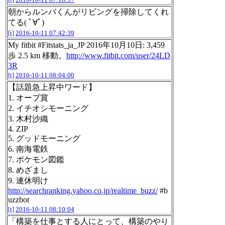
朝からルンバくんがリビングを掃除してくれ
てる( ﾟ∀ﾟ)
[t]
2016-10-11 07:42:39
My fitbit #Fitstats_ja_JP 2016年10月10日: 3,459
歩 2.5 km 移動。
http://www.fitbit.com/user/24LD
3R
[t]
2016-10-11 08:04:00
【話題急上昇中ワード】
1. オーブ賞
2. イチオシモーニング
3. 木村沙織
4. ZIP
5. グッドモーニング
6. 南海電鉄
7. ポケモン図鑑
8. めざまし
9. 連休明け
http://searchranking.yahoo.co.jp/realtime_buzz/
#b
uzzbot
[t]
2016-10-11 08:10:04
「構築を仕事とする人にとって、構築のやり