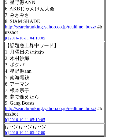
5. 星野源ANN
6. AKBじゃんけん大会
7. みさみさ
8. SIAM SHADE
http://searchranking.yahoo.co.jp/realtime_buzz/
#b
uzzbot
[t]
2016-10-11 04:10:05
【話題急上昇中ワード】
1. 月曜日のたわわ
2. 木村沙織
3. ポグバ
4. 星野源ann
5. 南海電鉄
6. アーマン
7. 根本宗子
8. 夢で逢えたら
9. Gang Beasts
http://searchranking.yahoo.co.jp/realtime_buzz/
#b
uzzbot
[t]
2016-10-11 05:10:05
(｡･･)ﾉ (｡･･)ﾉ (｡･･)ﾉ
[t]
2016-10-11 05:47:00