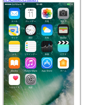
013426880512/photo/1