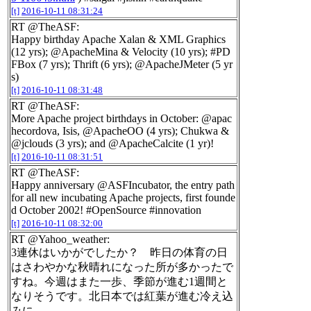
[t]
2016-10-11 08:31:24
RT @TheASF:
Happy birthday Apache Xalan & XML Graphics
(12 yrs); @ApacheMina & Velocity (10 yrs); #PD
FBox (7 yrs); Thrift (6 yrs); @ApacheJMeter (5 yr
s)
[t]
2016-10-11 08:31:48
RT @TheASF:
More Apache project birthdays in October: @apac
hecordova, Isis, @ApacheOO (4 yrs); Chukwa &
@jclouds (3 yrs); and @ApacheCalcite (1 yr)!
[t]
2016-10-11 08:31:51
RT @TheASF:
Happy anniversary @ASFIncubator, the entry path
for all new incubating Apache projects, first founde
d October 2002! #OpenSource #innovation
[t]
2016-10-11 08:32:00
RT @Yahoo_weather:
3連休はいかがでしたか？ 昨日の体育の日
はさわやかな秋晴れになった所が多かったで
すね。今週はまた一歩、季節が進む1週間と
なりそうです。北日本では紅葉が進む冷え込
みに。