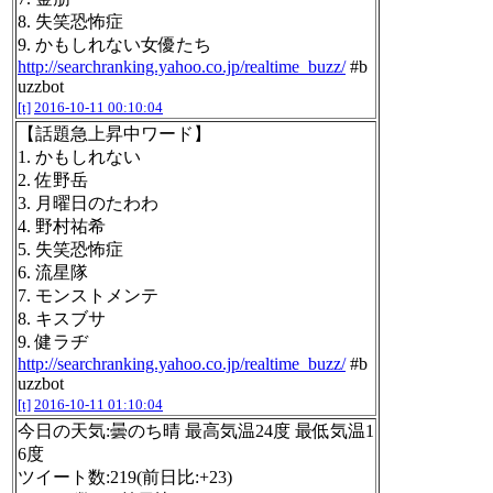
8. 失笑恐怖症
9. かもしれない女優たち
http://searchranking.yahoo.co.jp/realtime_buzz/
#b
uzzbot
[t]
2016-10-11 00:10:04
【話題急上昇中ワード】
1. かもしれない
2. 佐野岳
3. 月曜日のたわわ
4. 野村祐希
5. 失笑恐怖症
6. 流星隊
7. モンストメンテ
8. キスブサ
9. 健ラヂ
http://searchranking.yahoo.co.jp/realtime_buzz/
#b
uzzbot
[t]
2016-10-11 01:10:04
今日の天気:曇のち晴 最高気温24度 最低気温1
6度
ツイート数:219(前日比:+23)