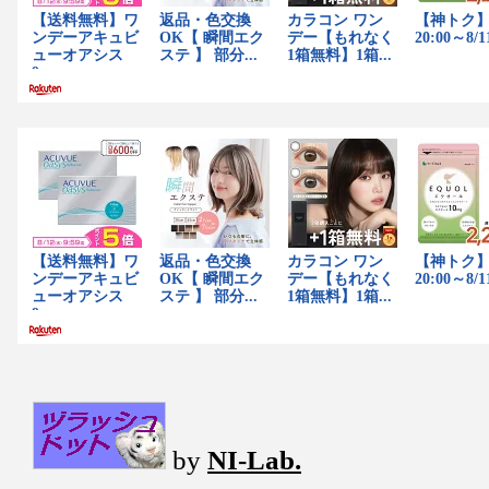
by
NI-Lab.