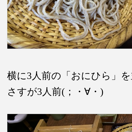
横に3人前の「おにひら」
さすが3人前(；・∀・)