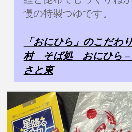
慢の特製つゆです。
「おにひら」のこだわり
村 そば処 おにひら –
さと東