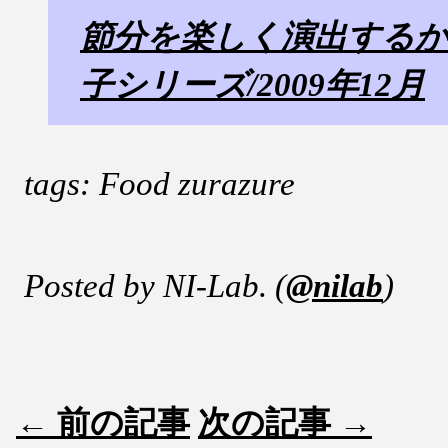
節分を楽しく演出する
子シリーズ/2009年12月
tags: Food zurazure
Posted by NI-Lab. (
@nilab
)
← 前の記事
次の記事 →