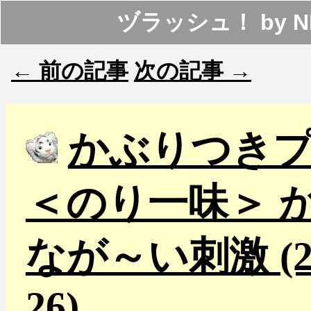
ヅラッシュ！
by
N
← 前の記事
次の記事 →
かぶりつき
＜のり一味＞ 
なが～い刺激 (201
26)