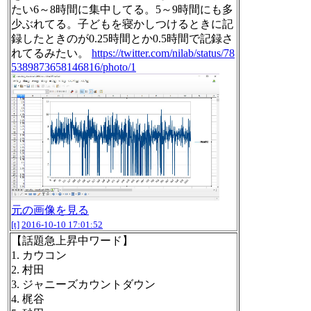
たい6～8時間に集中してる。5～9時間にも多
少ぶれてる。子どもを寝かしつけるときに記
録したときのが0.25時間とか0.5時間で記録さ
れてるみたい。
https://twitter.com/nilab/status/78
5389873658146816/photo/1
元の画像を見る
[t]
2016-10-10 17:01:52
【話題急上昇中ワード】
1. カウコン
2. 村田
3. ジャニーズカウントダウン
4. 梶谷