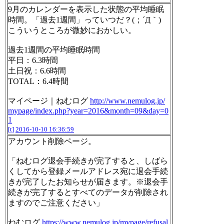
9月のカレンダーを表示した状態の平均睡眠
時間。「過去1週間」っていつだ？(；´Д｀)
こういうところが微妙におかしい。
過去1週間の平均睡眠時間
平日：6.3時間
土日祝：6.6時間
TOTAL：6.4時間
マイページ｜ねむログ
http://www.nemulog.jp/
mypage/index.php?year=2016&month=09&day=0
1
[t]
2016-10-10 16:36:59
アカウント削除ページ。
「ねむログ退会手続きが完了すると、しばら
くしてから登録メールアドレス宛に退会手続
きが完了したお知らせが届きます。※退会手
続きが完了するとすべてのデータが削除され
ますのでご注意ください」
ねむログ
https://www.nemulog.jp/mypage/refusal.