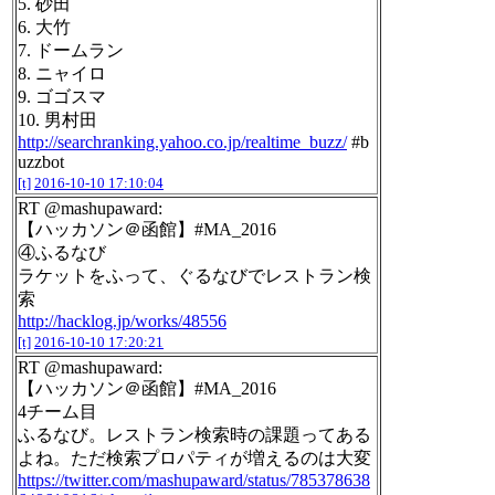
5. 砂田
6. 大竹
7. ドームラン
8. ニャイロ
9. ゴゴスマ
10. 男村田
http://searchranking.yahoo.co.jp/realtime_buzz/
#b
uzzbot
[t]
2016-10-10 17:10:04
RT @mashupaward:
【ハッカソン＠函館】#MA_2016
④ふるなび
ラケットをふって、ぐるなびでレストラン検
索
http://hacklog.jp/works/48556
[t]
2016-10-10 17:20:21
RT @mashupaward:
【ハッカソン＠函館】#MA_2016
4チーム目
ふるなび。レストラン検索時の課題ってある
よね。ただ検索プロパティが増えるのは大変
https://twitter.com/mashupaward/status/785378638