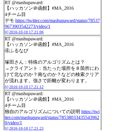
RT @mashupaward:
【ハッカソン＠函館】#MA_2016
4チーム目
デモ
https://twitter.com/mashupaward/status/78537
9673903542273/video/1
[t]
2016-10-10 17:21:06
RT @mashupaward:
【ハッカソン＠函館】#MA_2016
④ふるなび
塚田さん：特殊のアルゴリズムとは？
→クライアント：当たった場所を８箇所にわ
けて北なのか？南なのか？などの検索クリア
が流れます。強さで距離が変わります。
[t]
2016-10-10 17:21:12
RT @mashupaward:
【ハッカソン＠函館】#MA_2016
4チーム目
独自のアルゴリズムについての説明
https://twi
tter.com/mashupaward/status/78538033435543962
0/video/1
[t]
2016-10-10 17:21:23