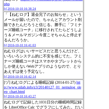
php
[t]
2016-10-10 16:38:24
「【ねむログ】退会完了のお知らせ」という
メールが届いたので、ちゃんとアカウント削
除できたんだろうと信じる。勝手に「フミナ
ーズ睡眠コーチ」に移行されてたらどうしよ
う＆メールマガジン今度こそちゃんと停止す
るんだろうか。
[t]
2016-10-10 16:41:03
ねむログはいいサービスだと思うんだけど、
いろいろシステム的に不安を感じてた。フミ
ナーズ睡眠コーチはスマホやタブレットから
しか使えないWebアプリのようなので、とり
あえずは使う予定なし。
[t]
2016-10-10 16:42:14
[ヅ] ねむログによる睡眠記録 (2014-01-27)
htt
p://www.nilab.info/z3/20140127_01_nemulog_sle
ep_chart.html
[t]
2016-10-10 16:43:27
ねむログで記録した1031日分の睡眠時間記録
を LibreOffice Calc でグラフにしてみた。だい