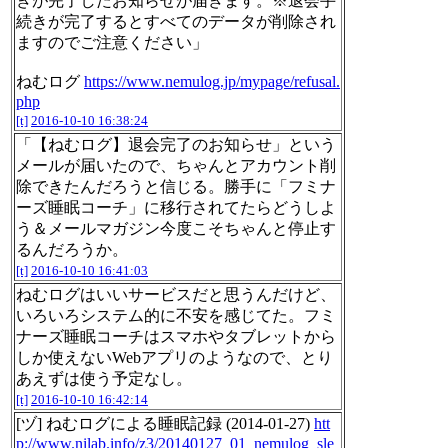
きが完了したお知らせが届きます。※退会手
続きが完了するとすべてのデータが削除され
ますのでご注意ください」
ねむログ
https://www.nemulog.jp/mypage/refusal.
php
[t]
2016-10-10 16:38:24
「【ねむログ】退会完了のお知らせ」という
メールが届いたので、ちゃんとアカウント削
除できたんだろうと信じる。勝手に「フミナ
ーズ睡眠コーチ」に移行されてたらどうしよ
う＆メールマガジン今度こそちゃんと停止す
るんだろうか。
[t]
2016-10-10 16:41:03
ねむログはいいサービスだと思うんだけど、
いろいろシステム的に不安を感じてた。フミ
ナーズ睡眠コーチはスマホやタブレットから
しか使えないWebアプリのようなので、とり
あえずは使う予定なし。
[t]
2016-10-10 16:42:14
[ヅ] ねむログによる睡眠記録 (2014-01-27)
htt
p://www.nilab.info/z3/20140127_01_nemulog_sle