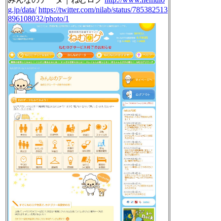
g.jp/data/
https://twitter.com/nilab/status/785382513
896108032/photo/1