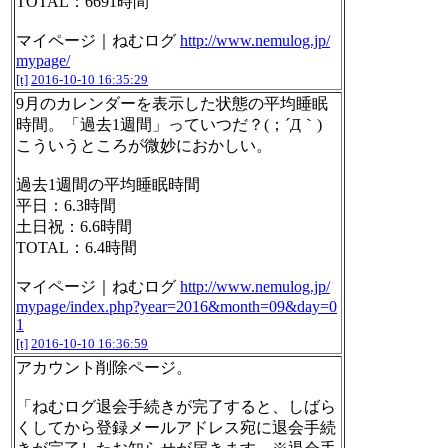
TOTAL：6691時間
マイページ｜ねむログ
http://www.nemulog.jp/
mypage/
[t]
2016-10-10 16:35:29
9月のカレンダーを表示した状態の平均睡眠
時間。「過去1週間」っていつだ？(；´Д｀)
こういうところが微妙におかしい。
過去1週間の平均睡眠時間
平日：6.3時間
土日祝：6.6時間
TOTAL：6.4時間
マイページ｜ねむログ
http://www.nemulog.jp/
mypage/index.php?year=2016&month=09&day=0
1
[t]
2016-10-10 16:36:59
アカウント削除ページ。
「ねむログ退会手続きが完了すると、しばら
くしてから登録メールアドレス宛に退会手続