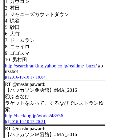
1. カウコン
2. 村田
3. ジャニーズカウントダウン
4. 梶谷
5. 砂田
6. 大竹
7. ドームラン
8. ニャイロ
9. ゴゴスマ
10. 男村田
http://searchranking.yahoo.co.jp/realtime_buzz/
#b
uzzbot
[t]
2016-10-10 17:10:04
RT @mashupaward:
【ハッカソン＠函館】#MA_2016
④ふるなび
ラケットをふって、ぐるなびでレストラン検
索
http://hacklog.jp/works/48556
[t]
2016-10-10 17:20:21
RT @mashupaward:
【ハッカソン＠函館】#MA_2016