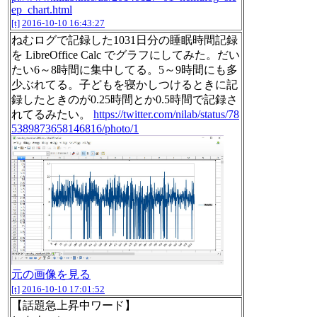
ep_chart.html
[t]
2016-10-10 16:43:27
ねむログで記録した1031日分の睡眠時間記録
を LibreOffice Calc でグラフにしてみた。だい
たい6～8時間に集中してる。5～9時間にも多
少ぶれてる。子どもを寝かしつけるときに記
録したときのが0.25時間とか0.5時間で記録さ
れてるみたい。
https://twitter.com/nilab/status/78
5389873658146816/photo/1
元の画像を見る
[t]
2016-10-10 17:01:52
【話題急上昇中ワード】