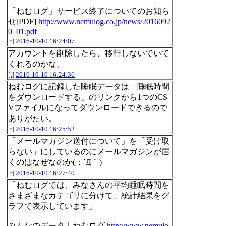
「ねむログ」サービス終了についてのお知ら
せ[PDF]
http://www.nemulog.co.jp/news/2016092
0_01.pdf
[t]
2016-10-10 16:24:07
アカウントを削除したら、移行しないでいて
くれるのかな。
[t]
2016-10-10 16:24:36
ねむログに記録した睡眠データは「睡眠時間
をダウンロードする」のリンクから1つのCS
Vファイルになってダウンロードできるので
ありがたい。
[t]
2016-10-10 16:25:52
「メールマガジン送付について」を「受け取
らない」にしているのにメールマガジンが届
くのはなぜなのか(；´Д｀)
[t]
2016-10-10 16:27:40
「ねむログでは、みなさんの平均睡眠時間を
さまざまなカテゴリに分けて、統計結果をグ
ラフで表示しています」
みんなのデータ｜ねむログ
http://www.nemulo