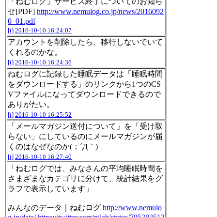
「ねむログ」サービス終了についてのお知ら
せ[PDF]
http://www.nemulog.co.jp/news/2016092
0_01.pdf
[t]
2016-10-10 16:24:07
アカウントを削除したら、移行しないでいて
くれるのかな。
[t]
2016-10-10 16:24:36
ねむログに記録した睡眠データは「睡眠時間
をダウンロードする」のリンクから1つのCS
Vファイルになってダウンロードできるので
ありがたい。
[t]
2016-10-10 16:25:52
「メールマガジン送付について」を「受け取
らない」にしているのにメールマガジンが届
くのはなぜなのか(；´Д｀)
[t]
2016-10-10 16:27:40
「ねむログでは、みなさんの平均睡眠時間を
さまざまなカテゴリに分けて、統計結果をグ
ラフで表示しています」
みんなのデータ｜ねむログ
http://www.nemulo