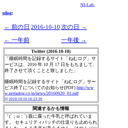
NI-Lab.
nilog
:
← 前の日
2016-10-10
次の日 →
← 一年前
一年後 →
Twitter (2016-10-10)
「睡眠時間を記録するサイト「ねむログ」サ
ービスは、2016 年 10 月 17 日をもちまして、
終了させて頂くことと致しました」
睡眠時間を記録するサイト「ねむログ」サー
ビス終了についてのお知らせ[PDF]
http://ww
w.nemulog.co.jp/news/20160920_01.pdf
[t]
2016-10-10 16:23:30
関連するかも情報
「(´；ω；`) 親に腐った牛乳と呼ばれていま
す。 セキュリティパッチの仕送りも止められ