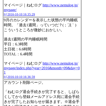
マイページ｜ねむログ
http://www.nemulog.jp/
mypage/
[t]
2016-10-10 16:35:29
9月のカレンダーを表示した状態の平均睡眠
時間。「過去1週間」っていつだ？(；´Д｀)
こういうところが微妙におかしい。
過去1週間の平均睡眠時間
平日：6.3時間
土日祝：6.6時間
TOTAL：6.4時間
マイページ｜ねむログ
http://www.nemulog.jp/
mypage/index.php?year=2016&month=09&day=0
1
[t]
2016-10-10 16:36:59
アカウント削除ページ。
「ねむログ退会手続きが完了すると、しばら
くしてから登録メールアドレス宛に退会手続
きが完了したお知らせが届きます。※退会手