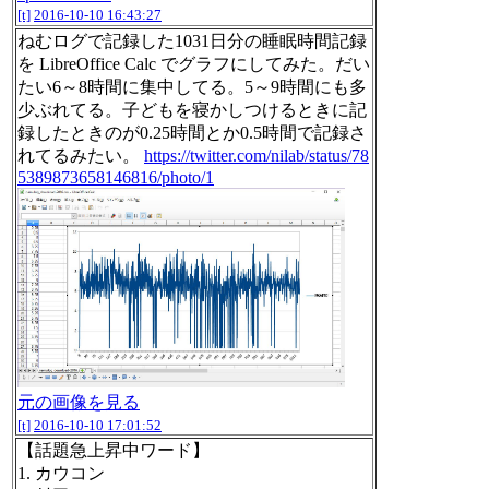
[t]
2016-10-10 16:43:27
ねむログで記録した1031日分の睡眠時間記録
を LibreOffice Calc でグラフにしてみた。だい
たい6～8時間に集中してる。5～9時間にも多
少ぶれてる。子どもを寝かしつけるときに記
録したときのが0.25時間とか0.5時間で記録さ
れてるみたい。
https://twitter.com/nilab/status/78
5389873658146816/photo/1
元の画像を見る
[t]
2016-10-10 17:01:52
【話題急上昇中ワード】
1. カウコン