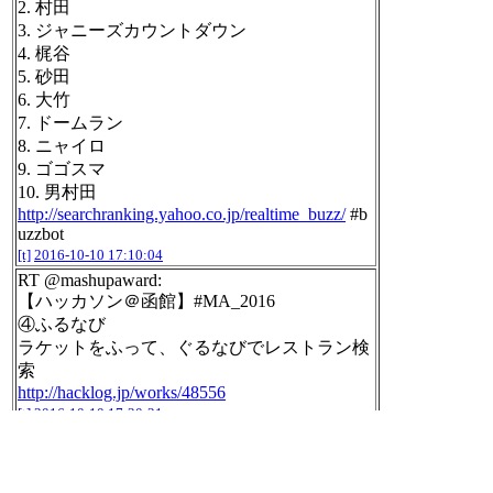
2. 村田
3. ジャニーズカウントダウン
4. 梶谷
5. 砂田
6. 大竹
7. ドームラン
8. ニャイロ
9. ゴゴスマ
10. 男村田
http://searchranking.yahoo.co.jp/realtime_buzz/
#b
uzzbot
[t]
2016-10-10 17:10:04
RT @mashupaward:
【ハッカソン＠函館】#MA_2016
④ふるなび
ラケットをふって、ぐるなびでレストラン検
索
http://hacklog.jp/works/48556
[t]
2016-10-10 17:20:21
RT @mashupaward:
【ハッカソン＠函館】#MA_2016
4チーム目