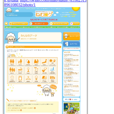
g.jp/data/
https://twitter.com/nilab/status/785382513
896108032/photo/1