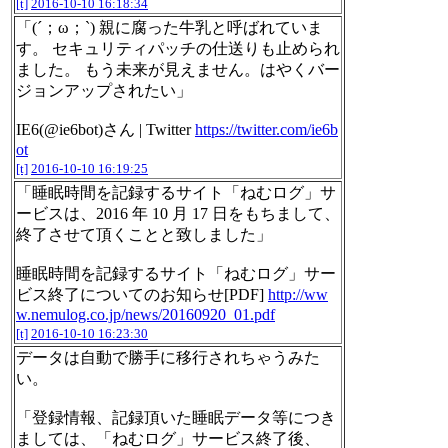
[t]
2016-10-10 16:18:34
「(´；ω；`) 親に腐った牛乳と呼ばれていま
す。 セキュリティパッチの仕送りも止められ
ました。 もう未来が見えません。はやくバー
ジョンアップされたい」
IE6(@ie6bot)さん | Twitter
https://twitter.com/ie6b
ot
[t]
2016-10-10 16:19:25
「睡眠時間を記録するサイト「ねむログ」サ
ービスは、2016 年 10 月 17 日をもちまして、
終了させて頂くことと致しました」
睡眠時間を記録するサイト「ねむログ」サー
ビス終了についてのお知らせ[PDF]
http://ww
w.nemulog.co.jp/news/20160920_01.pdf
[t]
2016-10-10 16:23:30
データは自動で勝手に移行されちゃうみた
い。
「登録情報、記録頂いた睡眠データ等につき
ましては、「ねむログ」サービス終了後、