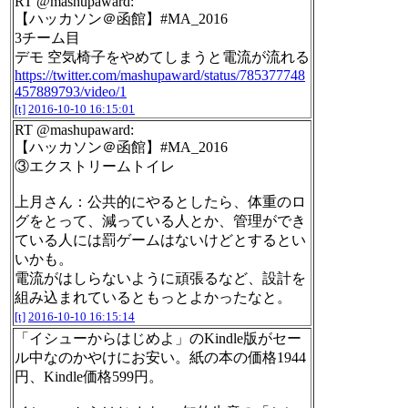
RT @mashupaward:
【ハッカソン＠函館】#MA_2016
3チーム目
デモ 空気椅子をやめてしまうと電流が流れる
https://twitter.com/mashupaward/status/785377748
457889793/video/1
[t]
2016-10-10 16:15:01
RT @mashupaward:
【ハッカソン＠函館】#MA_2016
③エクストリームトイレ
上月さん：公共的にやるとしたら、体重のロ
グをとって、減っている人とか、管理ができ
ている人には罰ゲームはないけどとするとい
いかも。
電流がはしらないように頑張るなど、設計を
組み込まれているともっとよかったなと。
[t]
2016-10-10 16:15:14
「イシューからはじめよ」のKindle版がセー
ル中なのかやけにお安い。紙の本の価格1944
円、Kindle価格599円。