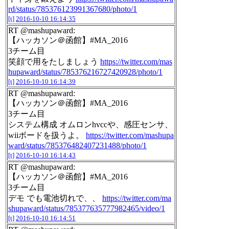
rd/status/785376123991367680/photo/1
[t]
2016-10-10 16:14:35
RT @mashupaward:
【ハッカソン＠函館】#MA_2016
3チーム目
笑顔で用をたしましょう
https://twitter.com/mas
hupaward/status/785376216727420928/photo/1
[t]
2016-10-10 16:14:39
RT @mashupaward:
【ハッカソン＠函館】#MA_2016
3チーム目
システム構成 オムロンhvccや、感圧センサ、
wiiボードを扱うよ。
https://twitter.com/mashupa
ward/status/785376482407231488/photo/1
[t]
2016-10-10 16:14:43
RT @mashupaward:
【ハッカソン＠函館】#MA_2016
3チーム目
デモ でも電池切れで、、
https://twitter.com/ma
shupaward/status/785377635777982465/video/1
[t]
2016-10-10 16:14:51