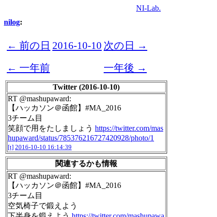
NI-Lab.
nilog
:
← 前の日
2016-10-10
次の日 →
← 一年前
一年後 →
Twitter (2016-10-10)
RT @mashupaward:
【ハッカソン＠函館】#MA_2016
3チーム目
笑顔で用をたしましょう
https://twitter.com/mas
hupaward/status/785376216727420928/photo/1
[t]
2016-10-10 16:14:39
関連するかも情報
RT @mashupaward:
【ハッカソン＠函館】#MA_2016
3チーム目
空気椅子で鍛えよう
下半身を鍛えよう
https://twitter.com/mashupawa