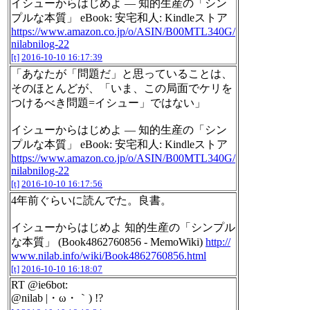
イシューからはじめよ ― 知的生産の「シン
プルな本質」 eBook: 安宅和人: Kindleストア
https://www.amazon.co.jp/o/ASIN/B00MTL340G/
nilabnilog-22
[t]
2016-10-10 16:17:39
「あなたが「問題だ」と思っていることは、
そのほとんどが、「いま、この局面でケリを
つけるべき問題=イシュー」ではない」
イシューからはじめよ ― 知的生産の「シン
プルな本質」 eBook: 安宅和人: Kindleストア
https://www.amazon.co.jp/o/ASIN/B00MTL340G/
nilabnilog-22
[t]
2016-10-10 16:17:56
4年前ぐらいに読んでた。良書。
イシューからはじめよ 知的生産の「シンプル
な本質」 (Book4862760856 - MemoWiki)
http://
www.nilab.info/wiki/Book4862760856.html
[t]
2016-10-10 16:18:07
RT @ie6bot:
@nilab |・ω・｀) !?