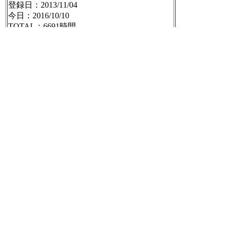
登録日：2013/11/04
今日：2016/10/10
TOTAL：6691時間
マイページ｜ねむログ
http://www.nemulog.jp/
mypage/
[t]
2016-10-10 16:35:29
9月のカレンダーを表示した状態の平均睡眠
時間。「過去1週間」っていつだ？(；´Д｀)
こういうところが微妙におかしい。
過去1週間の平均睡眠時間
平日：6.3時間
土日祝：6.6時間
TOTAL：6.4時間
マイページ｜ねむログ
http://www.nemulog.jp/
mypage/index.php?year=2016&month=09&day=0
1
[t]
2016-10-10 16:36:59
2016年10年10日のnilogをすべて表