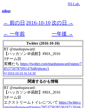
NI-Lab.
nilog
:
← 前の日
2016-10-10
次の日 →
← 一年前
一年後 →
Twitter (2016-10-10)
RT @mashupaward:
【ハッカソン＠函館】#MA_2016
3チーム目
実機たち
https://twitter.com/mashupaward/status/7
85375978709147648/photo/1
[t]
2016-10-10 16:14:30
関連するかも情報
RT @mashupaward:
【ハッカソン＠函館】#MA_2016
3チーム目
エクストリームトイレについて
https://twitter.c
om/mashupaward/status/785375828536197120/ph