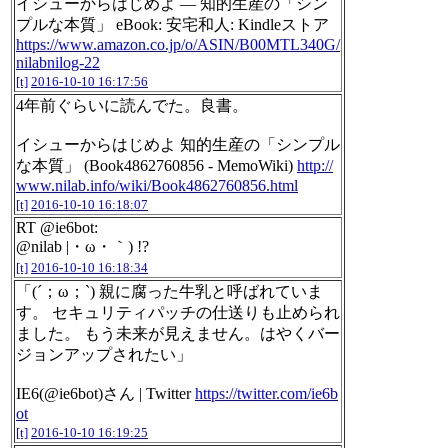
イシューからはじめよ ― 知的生産の「シン
プルな本質」 eBook: 安宅和人: Kindleストア
https://www.amazon.co.jp/o/ASIN/B00MTL340G/
nilabnilog-22
[t]
2016-10-10 16:17:56
4年前ぐらいに読んでた。良書。
イシューからはじめよ 知的生産の「シンプル
な本質」 (Book4862760856 - MemoWiki)
http://
www.nilab.info/wiki/Book4862760856.html
[t]
2016-10-10 16:18:07
RT @ie6bot:
@nilab |・ω・｀) !?
[t]
2016-10-10 16:18:34
「(´；ω；`) 親に腐った牛乳と呼ばれていま
す。 セキュリティパッチの仕送りも止められ
ました。 もう未来が見えません。はやくバー
ジョンアップされたい」
IE6(@ie6bot)さん | Twitter
https://twitter.com/ie6b
ot
[t]
2016-10-10 16:19:25