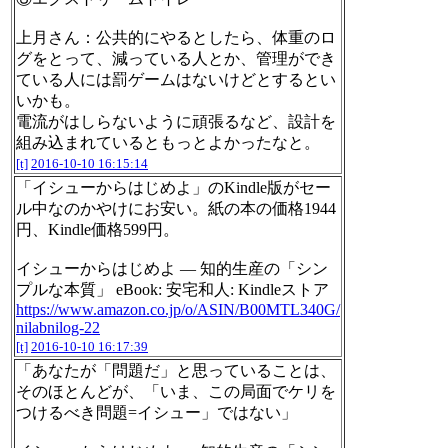
上月さん：公共的にやるとしたら、体重のロ
グをとって、減っている人とか、管理ができ
ている人には罰ゲームはないけどとするとい
いかも。
電流がはしらないように頑張るなど、設計を
組み込まれているともっとよかったなと。
[t]
2016-10-10 16:15:14
「イシューからはじめよ」のKindle版がセー
ル中なのかやけにお安い。紙の本の価格1944
円、Kindle価格599円。
イシューからはじめよ ― 知的生産の「シン
プルな本質」 eBook: 安宅和人: Kindleストア
https://www.amazon.co.jp/o/ASIN/B00MTL340G/
nilabnilog-22
[t]
2016-10-10 16:17:39
「あなたが「問題だ」と思っていることは、
そのほとんどが、「いま、この局面でケリを
つけるべき問題=イシュー」ではない」