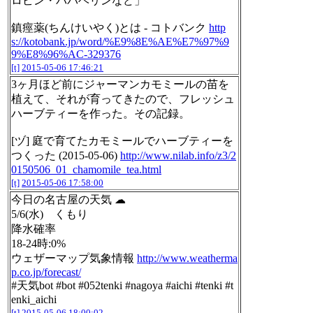
ロピン・パパベリンなど」
鎮痙薬(ちんけいやく)とは - コトバンク
http
s://kotobank.jp/word/%E9%8E%AE%E7%97%9
9%E8%96%AC-329376
[t]
2015-05-06 17:46:21
3ヶ月ほど前にジャーマンカモミールの苗を
植えて、それが育ってきたので、フレッシュ
ハーブティーを作った。その記録。
[ヅ] 庭で育てたカモミールでハーブティーを
つくった (2015-05-06)
http://www.nilab.info/z3/2
0150506_01_chamomile_tea.html
[t]
2015-05-06 17:58:00
今日の名古屋の天気 ☁
5/6(水) くもり
降水確率
18-24時:0%
ウェザーマップ気象情報
http://www.weatherma
p.co.jp/forecast/
#天気bot #bot #052tenki #nagoya #aichi #tenki #t
enki_aichi
[t]
2015-05-06 18:00:02