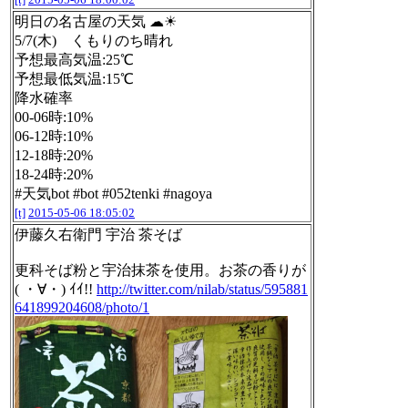
明日の名古屋の天気 ☁☀
5/7(木) くもりのち晴れ
予想最高気温:25℃
予想最低気温:15℃
降水確率
00-06時:10%
06-12時:10%
12-18時:20%
18-24時:20%
#天気bot #bot #052tenki #nagoya
[t]
2015-05-06 18:05:02
伊藤久右衛門 宇治 茶そば
更科そば粉と宇治抹茶を使用。お茶の香りが
( ・∀・) ｲｲ!!
http://twitter.com/nilab/status/595881
641899204608/photo/1