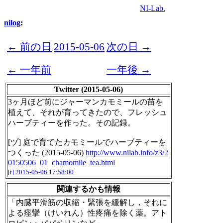
NI-Lab.
nilog
:
← 前の日
2015-05-06
次の日 →
← 一年前
一年後 →
Twitter (2015-05-06)
3ヶ月ほど前にジャーマンカモミールの苗を
植えて、それが育ってきたので、フレッシュ
ハーブティーを作った。その記録。
[ヅ] 庭で育てたカモミールでハーブティーを
つくった (2015-05-06)
http://www.nilab.info/z3/2
0150506_01_chamomile_tea.html
[t]
2015-05-06 17:58:00
関連するかも情報
「内臓平滑筋の収縮・緊張を緩解し，それに
よる痙攣（けいれん）性疼痛を除く薬。アト