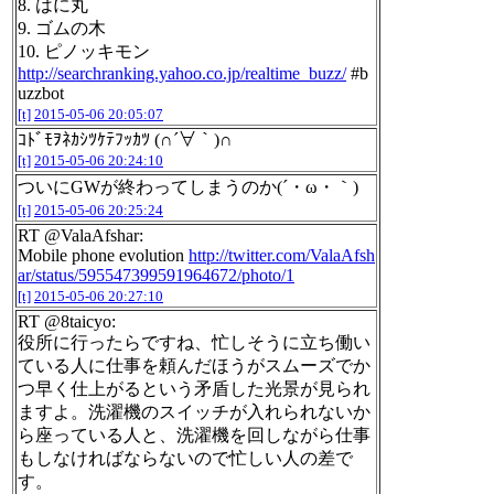
8. はに丸
9. ゴムの木
10. ピノッキモン
http://searchranking.yahoo.co.jp/realtime_buzz/
#b
uzzbot
[t]
2015-05-06 20:05:07
ｺﾄﾞﾓｦﾈｶｼﾂｹﾃﾌｯｶﾂ (∩´∀｀)∩
[t]
2015-05-06 20:24:10
ついにGWが終わってしまうのか(´・ω・｀)
[t]
2015-05-06 20:25:24
RT @ValaAfshar:
Mobile phone evolution
http://twitter.com/ValaAfsh
ar/status/595547399591964672/photo/1
[t]
2015-05-06 20:27:10
RT @8taicyo:
役所に行ったらですね、忙しそうに立ち働い
ている人に仕事を頼んだほうがスムーズでか
つ早く仕上がるという矛盾した光景が見られ
ますよ。洗濯機のスイッチが入れられないか
ら座っている人と、洗濯機を回しながら仕事
もしなければならないので忙しい人の差で
す。