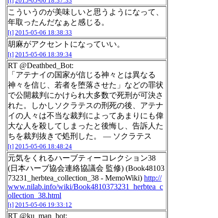
[t]
2015-05-06 18:37:33
こういうのが美味しいと思うようになって、
年取ったんだなぁと感じる。
[t]
2015-05-06 18:38:33
胡麻がアクセントになっていい。
[t]
2015-05-06 18:39:34
RT @Deathbed_Bot:
「アテナイの国家が信じる神々とは異なる
神々を信じ、若者を堕落させた」などの罪状
で公開裁判にかけられ大多数で死刑が可決さ
れた。しかしソクラテスの刑死の後、アテナ
イの人々は不当な裁判によってあまりにも偉
大な人を殺してしまったと後悔し、告訴人た
ちを裁判抜きで処刑した。 ― ソクラテス
[t]
2015-05-06 18:48:24
元気をくれるハーブティーコレクション38
(日本ハーブ協会連絡協議会 監修) (Book48103
73231_herbtea_collection_38 - MemoWiki)
http://
www.nilab.info/wiki/Book4810373231_herbtea_c
ollection_38.html
[t]
2015-05-06 19:33:12
RT @ku_man_bot: