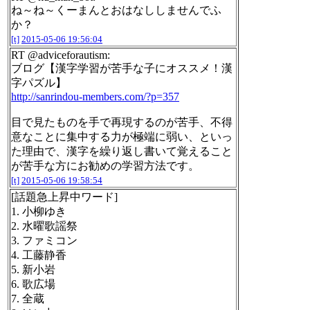
ね～ね～くーまんとおはなししませんでふ
か？
[t]
2015-05-06 19:56:04
RT @adviceforautism:
ブログ【漢字学習が苦手な子にオススメ！漢
字パズル】
http://sanrindou-members.com/?p=357
目で見たものを手で再現するのが苦手、不得
意なことに集中する力が極端に弱い、といっ
た理由で、漢字を繰り返し書いて覚えること
が苦手な方にお勧めの学習方法です。
[t]
2015-05-06 19:58:54
[話題急上昇中ワード]
1. 小柳ゆき
2. 水曜歌謡祭
3. ファミコン
4. 工藤静香
5. 新小岩
6. 歌広場
7. 全蔵