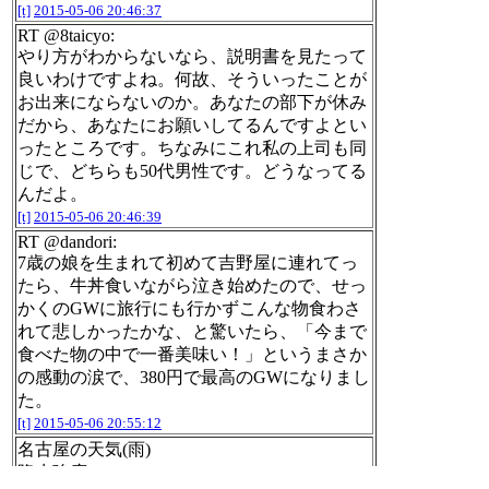
[t]
2015-05-06 20:46:37
RT @8taicyo:
やり方がわからないなら、説明書を見たって
良いわけですよね。何故、そういったことが
お出来にならないのか。あなたの部下が休み
だから、あなたにお願いしてるんですよとい
ったところです。ちなみにこれ私の上司も同
じで、どちらも50代男性です。どうなってる
んだよ。
[t]
2015-05-06 20:46:39
RT @dandori:
7歳の娘を生まれて初めて吉野屋に連れてっ
たら、牛丼食いながら泣き始めたので、せっ
かくのGWに旅行にも行かずこんな物食わさ
れて悲しかったかな、と驚いたら、「今まで
食べた物の中で一番美味い！」というまさか
の感動の涙で、380円で最高のGWになりまし
た。
[t]
2015-05-06 20:55:12
名古屋の天気(雨)
降水強度: 0.65(mm/h)