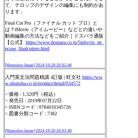
て、テロップのデザインの編集にも制約があ
ります」
Final Cut Pro（ファイナル カット プロ）と
は？iMovie（アイムービー）などとの違いや
動画編集の方法などをご紹介｜ドスパラ通販
【公式】
https://www.
dospara.co.jp/5info/cts_str_
pc
use_finalcutpro.html
[Mastodon Japan]
2024-10-20 20:02:46
入門英文法問題精講 4訂版 | 旺文社
https://ww
w.
obunsha.co.jp/product/detail/0
34572
> 価格 : 1,320円（税込）
> 発売日 : 2019年07月22日
> ISBNコード : 9784010345726
> 図書分類コード : 7382
[Mastodon Japan]
2024-10-20 20:03:48