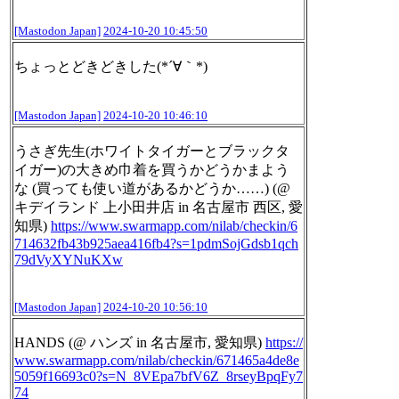
[Mastodon Japan]
2024-10-20 10:45:50
ちょっとどきどきした(*´∀｀*)
[Mastodon Japan]
2024-10-20 10:46:10
うさぎ先生(ホワイトタイガーとブラックタ
イガー)の大きめ巾着を買うかどうかまよう
な (買っても使い道があるかどうか……) (@
キデイランド 上小田井店 in 名古屋市 西区, 愛
知県)
https://www.
swarmapp.com/nilab/checkin/6
71
4632fb43b925aea416fb4?s=1pdmSojGdsb1qch
79dVyXYNuKXw
[Mastodon Japan]
2024-10-20 10:56:10
HANDS (@ ハンズ in 名古屋市, 愛知県)
https://
www.
swarmapp.com/nilab/checkin/671
465a4de8e
5059f16693c0?s=N_8VEpa7bfV6Z_8rseyBpqFy7
74