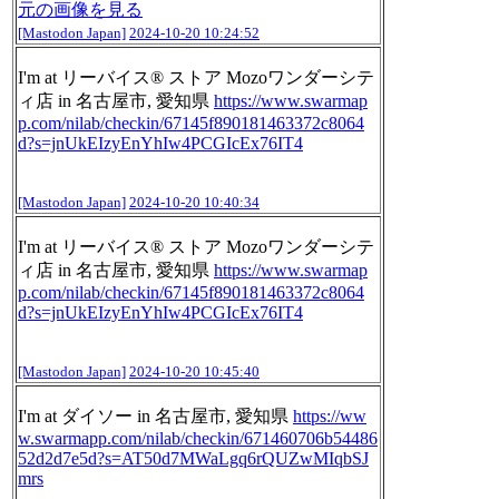
元の画像を見る
[Mastodon Japan]
2024-10-20 10:24:52
I'm at リーバイス® ストア Mozoワンダーシテ
ィ店 in 名古屋市, 愛知県
https://www.
swarmap
p.com/nilab/checkin/671
45f890181463372c8064
d?s=jnUkEIzyEnYhIw4PCGIcEx76IT4
[Mastodon Japan]
2024-10-20 10:40:34
I'm at リーバイス® ストア Mozoワンダーシテ
ィ店 in 名古屋市, 愛知県
https://www.
swarmap
p.com/nilab/checkin/671
45f890181463372c8064
d?s=jnUkEIzyEnYhIw4PCGIcEx76IT4
[Mastodon Japan]
2024-10-20 10:45:40
I'm at ダイソー in 名古屋市, 愛知県
https://ww
w.
swarmapp.com/nilab/checkin/671
460706b54486
52d2d7e5d?s=AT50d7MWaLgq6rQUZwMIqbSJ
mrs