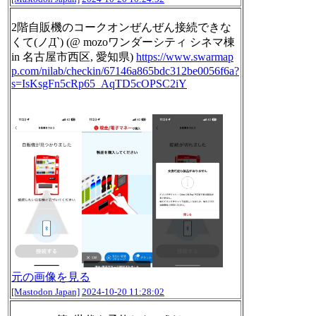
2階自販機のコークオンぜんぜん接続できな
くて(ノД`) (@ mozoワンダーシティ シネマ棟
in 名古屋市西区, 愛知県)
https://www.
swarmap
p.com/nilab/checkin/671
46a865bdc312be0056f6a?
s=IsKsgFn5cRp65_AqTD5cOPSC2iY
元の画像を見る
[Mastodon Japan]
2024-10-20 11:28:02