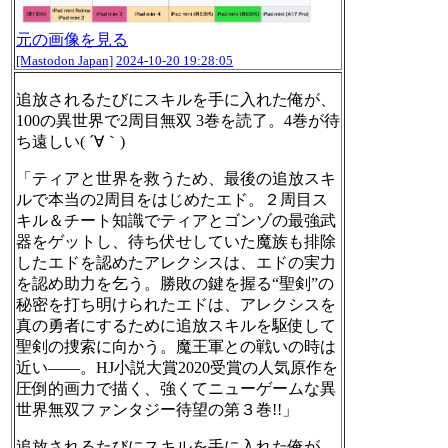
元の画像を見る
[Mastodon Japan]
2024-10-20 19:28:05
追放されるたびにスキルを手に入れた俺が、
100の異世界で2周目無双 3巻を読了。4巻が待
ち遠しい( ´∀｀)
「ティアと世界を救うため、最後の追放スキ
ルで本当の2周目をはじめたエド。２周目ス
キル＆チート知識でティアとゴンゾの最強武
器をゲットし、待ち伏せしていた魔族も排除
したエドを認めたアレクシスは、エドの実力
を認め助力を乞う。勝敗の鍵を握る“聖剣”の
秘密を打ち明けられたエドは、アレクシスを
真の勇者にするために追放スキルを駆使して
聖剣の捜索に向かう。魔王軍との戦いの時は
近い――。HJ小説大賞2020受賞の人気原作を
圧倒的画力で描く、強くてニューゲームな異
世界無双ファンタジー待望の第３巻!!」
追放されるたびにスキルを手に入れた俺が、