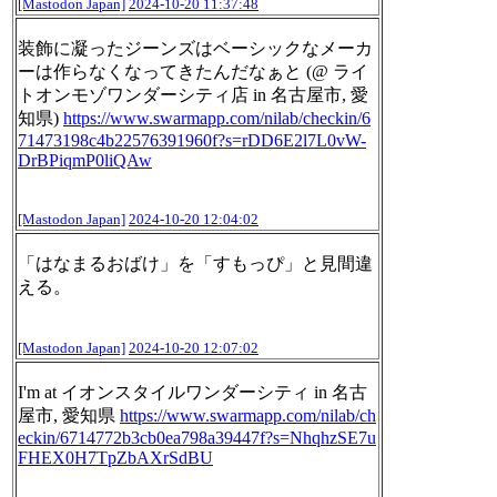
[Mastodon Japan]
2024-10-20 11:37:48
装飾に凝ったジーンズはベーシックなメーカ
ーは作らなくなってきたんだなぁと (@ ライ
トオンモゾワンダーシティ店 in 名古屋市, 愛
知県)
https://www.
swarmapp.com/nilab/checkin/6
71
473198c4b22576391960f?s=rDD6E2l7L0vW-
DrBPiqmP0liQAw
[Mastodon Japan]
2024-10-20 12:04:02
「はなまるおばけ」を「すもっぴ」と見間違
える。
[Mastodon Japan]
2024-10-20 12:07:02
I'm at イオンスタイルワンダーシティ in 名古
屋市, 愛知県
https://www.
swarmapp.com/nilab/ch
eckin/671
4772b3cb0ea798a39447f?s=NhqhzSE7u
FHEX0H7TpZbAXrSdBU