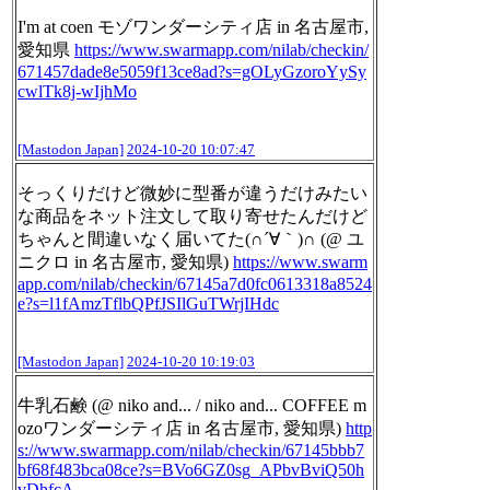
I'm at coen モゾワンダーシティ店 in 名古屋市,
愛知県
https://www.
swarmapp.com/nilab/checkin/
671
457dade8e5059f13ce8ad?s=gOLyGzoroYySy
cwlTk8j-wIjhMo
[Mastodon Japan]
2024-10-20 10:07:47
そっくりだけど微妙に型番が違うだけみたい
な商品をネット注文して取り寄せたんだけど
ちゃんと間違いなく届いてた(∩´∀｀)∩ (@ ユ
ニクロ in 名古屋市, 愛知県)
https://www.
swarm
app.com/nilab/checkin/671
45a7d0fc0613318a8524
e?s=l1fAmzTflbQPfJSIlGuTWrjIHdc
[Mastodon Japan]
2024-10-20 10:19:03
牛乳石鹸 (@ niko and... / niko and... COFFEE m
ozoワンダーシティ店 in 名古屋市, 愛知県)
http
s://www.
swarmapp.com/nilab/checkin/671
45bbb7
bf68f483bca08ce?s=BVo6GZ0sg_APbvBviQ50h
vDhfcA