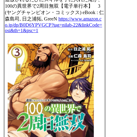
100の異世界で2周目無双【電子単行本】 3
(ヤングチャンピオン・コミックス) eBook : 仁
森島司, 日之浦拓, GreeN
https://www.
amazon.c
o.jp/dp/B0D6YPVGCP?tag
=nilab-22&linkCode=
osi&th=1&psc=1