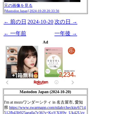
元の画像を見る
[Mastodon Japan]
2024-10-20 20:33:56
← 前の日
2024-10-20
次の日 →
← 一年前
一年後 →
Ad
Mastodon Japan (2024-10-20)
I'm at mozoワンダーシティ in 名古屋市, 愛知
県
https://www.
swarmapp.com/nilab/checkin/671
4
512fb43b925aea0a7e36?s=KoVXH9v_Uk42Uzv