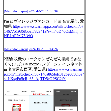
[Mastodon Japan]
2024-10-20 11:06:39
I'm at ヴィレッジヴァンガード in 名古屋市, 愛
知県
https://www.
swarmapp.com/nilab/checkin/67
1
467751936855af732a41a?s=m40D4qOsMmfj_i
NBLxP7zJ75iWQ
[Mastodon Japan]
2024-10-20 11:14:26
2階自販機のコークオンぜんぜん接続できな
くて(ノД`) (@ mozoワンダーシティ シネマ棟
in 名古屋市西区, 愛知県)
https://www.
swarmap
p.com/nilab/checkin/671
46a865bdc312be0056f6a?
s=IsKsgFn5cRp65_AqTD5cOPSC2iY