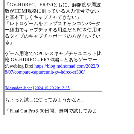
「GV-HDREC、ER330ともに、解像度や周波
数がHDMI規格に則っている入力信号でない
と基本正しくキャプチャできない」
「レトロゲームをアップスキャンコンバータ
ー経由でキャプチャする用途だとPCを使用す
るタイプのキャプチャボードの方が向いてい
る」
ゲーム用途でのPCレスキャプチャユニット比
較 GV-HDREC – ER330編 – とあるゲーマー
のweblog Drei
https://
blog.mdnomad.com/2022/0
8/07/co
mpare-captureunit-gv-hdrec-er330/
[Mastodon Japan]
2024-10-20 20:12:35
ちょっと試しに使ってみようかなと。
「Final Cut Proを90日間、無料で試してみま
せんか」
MacのためのFinal Cut Pro - フリートライアル