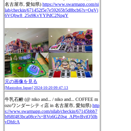
名古屋市, 愛知県)
https://www.
swarmapp.com/ni
lab/checkin/671
452f5e7e59265b5d8bcb6?s=OgVj
6VQbw8_25s9KvYYPdC2NpgY
元の画像を見る
[Mastodon Japan]
2024-10-20 09:47:13
牛乳石鹸 (@ niko and... / niko and... COFFEE m
ozoワンダーシティ店 in 名古屋市, 愛知県)
http
s://www.
swarmapp.com/nilab/checkin/671
45bbb7
bf68f483bca08ce?s=BVo6GZ0sg_APbvBviQ50h
vDhfcA