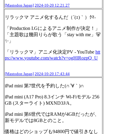
[Mastodon Japan]
2024-10-20 12:21:27
リラックマ アニメ化するんだ（´(ｪ)｀）ｸﾏ-
「Production I.Gによるアニメ制作が決定！」
「主題歌は幾田りらが歌う「stay with me」🐻
✨」
「リラックマ」アニメ化決定PV - YouTube
htt
ps://www.
youtube.com/watch?v=ogHlRozpQ_
U
[Mastodon Japan]
2024-10-20 17:43:44
iPad mini 第7世代を予約した(∩´∀｀)∩
iPad mini (A17 Pro) 8.3インチ Wi-Fiモデル 256
GB (スターライト) MXND3J/A。
iPad mini 第6世代ではRAMが4GBだったが、
新モデルでは8GBとのこと。
価格はどのショップも94800円で値引きなし