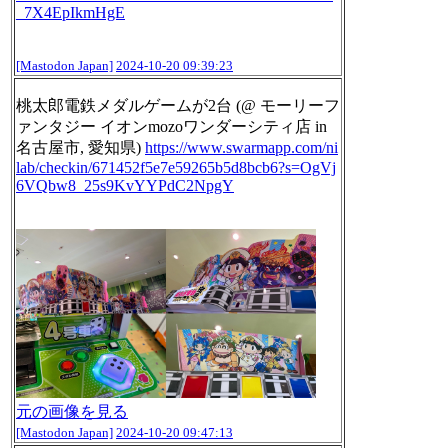
_7X4EpIkmHgE
[Mastodon Japan]
2024-10-20 09:39:23
桃太郎電鉄メダルゲームが2台 (@ モーリーフ
ァンタジー イオンmozoワンダーシティ店 in
名古屋市, 愛知県)
https://www.
swarmapp.com/ni
lab/checkin/671
452f5e7e59265b5d8bcb6?s=OgVj
6VQbw8_25s9KvYYPdC2NpgY
元の画像を見る
[Mastodon Japan]
2024-10-20 09:47:13