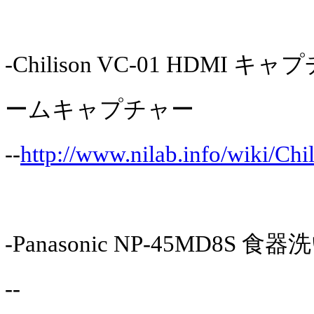
-Chilison VC-01 HDMI 
ームキャプチャー
--
http://www.nilab.info/wiki/Ch
-Panasonic NP-45MD8S 
--