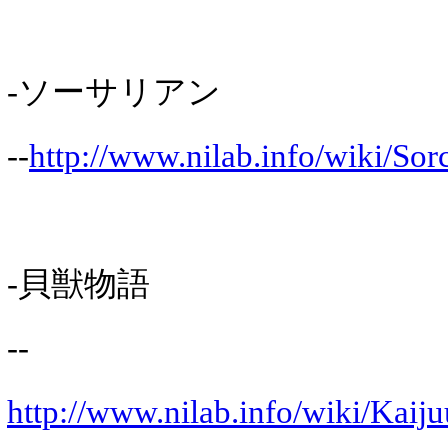
-ソーサリアン
--
http://www.nilab.info/wiki/Sor
-貝獣物語
--
http://www.nilab.info/wiki/Kaij