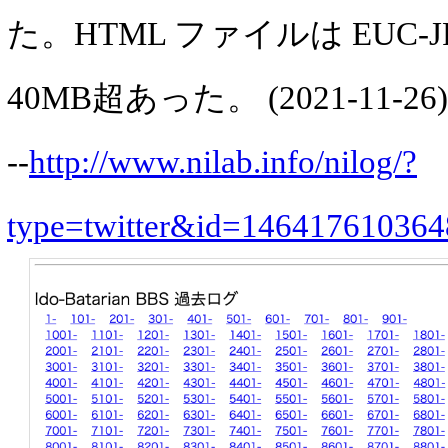
た。HTML ファイルは EUC-
40MB超あった。 (2021-11-26)
--
http://www.nilab.info/nilog/?
type=twitter&id=14641761036