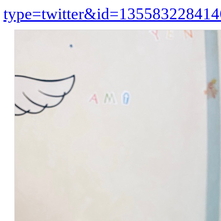
type=twitter&id=13558322841