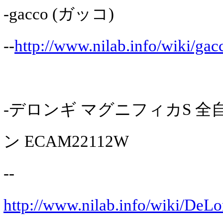
-gacco (ガッコ)
--
http://www.nilab.info/wiki/gac
-デロンギ マグニフィカS 
ン ECAM22112W
--
http://www.nilab.info/wiki/DeL