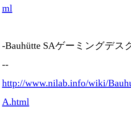
ml
-Bauhütte SAゲーミングデスク
--
http://www.nilab.info/wiki/Ba
A.html