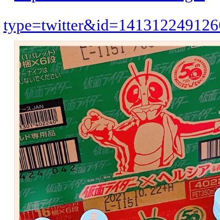
type=twitter&id=14131224912