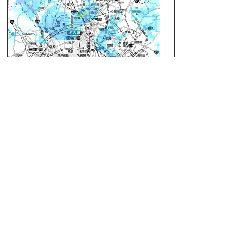
元の画像を見る
[t]
2017-12-26 21:57:05
【話題急上昇中ワード】
1. 下田麻美
2. ぷっすま
3. ゾゾスーツ
4. あさぽん
5. マッスル部
6. 潜在能力テスト
7. グラーフ
8. さんま御殿
9. 岡口基一