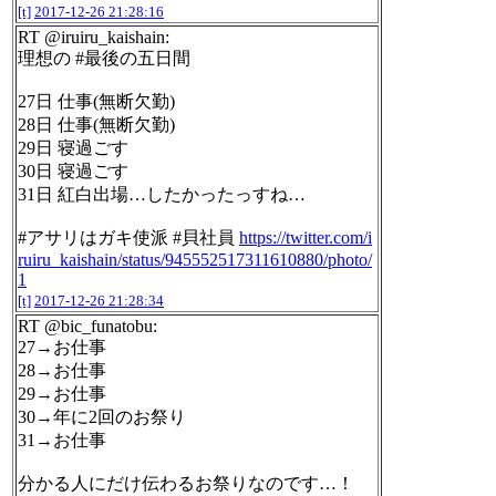
[t]
2017-12-26 21:28:16
RT @iruiru_kaishain:
理想の #最後の五日間
27日 仕事(無断欠勤)
28日 仕事(無断欠勤)
29日 寝過ごす
30日 寝過ごす
31日 紅白出場…したかったっすね…
#アサリはガキ使派 #貝社員
https://twitter.com/i
ruiru_kaishain/status/945552517311610880/photo/
1
[t]
2017-12-26 21:28:34
RT @bic_funatobu:
27→お仕事
28→お仕事
29→お仕事
30→年に2回のお祭り
31→お仕事
分かる人にだけ伝わるお祭りなのです…！