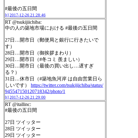
#最後の五日間
[t]
2017-12-26 21:28:46
RT @tsukijiichiba:
中の人の築地市場における #最後の五日間
27日…開市日（郵便局と銀行に行きたいで
す）
28日…開市日（御挨拶まわり）
29日…開市日（#冬コミ 羨ましい）
30日…開市日（最後の買い出し…遅すぎ
る？）
31日…休市日（#築地魚河岸 は自由営業日ら
しいです）
https://twitter.com/tsukijiichiba/status/
945547150120718342/photo/1
[t]
2017-12-26 21:29:00
RT @itallinc:
#最後の五日間
27日 ツイッター
28日 ツイッター
29日 ツイッター