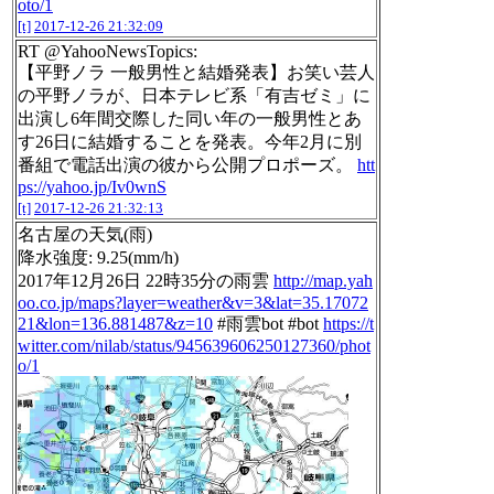
oto/1
[t]
2017-12-26 21:32:09
RT @YahooNewsTopics:
【平野ノラ 一般男性と結婚発表】お笑い芸人
の平野ノラが、日本テレビ系「有吉ゼミ」に
出演し6年間交際した同い年の一般男性とあ
す26日に結婚することを発表。今年2月に別
番組で電話出演の彼から公開プロポーズ。
htt
ps://yahoo.jp/Iv0wnS
[t]
2017-12-26 21:32:13
名古屋の天気(雨)
降水強度: 9.25(mm/h)
2017年12月26日 22時35分の雨雲
http://map.yah
oo.co.jp/maps?layer=weather&v=3&lat=35.17072
21&lon=136.881487&z=10
#雨雲bot #bot
https://t
witter.com/nilab/status/945639606250127360/phot
o/1