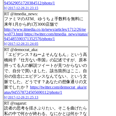
945629051720384512/photo/1
[t]
2017-12-26 21:23:15
RT @itmedia_news:
ファミマのATM、ゆうちょ手数料を無料に
来年1月から約1万3000店舗で
http://www.itmedia.co.jp/news/articles/1712/26/ne
ws073.html
https://twitter.com/itmedia_news/status/
945485590371352576/photo/1
[t]
2017-12-26 21:24:05
RT @democrat_aka:
「エビデンス？ねーよそんなもん」という高
橋純子『仕方ない帝国』の記述ですが、原本
持ってる人の解説ツイートが見つからないの
で、自分で買いました。該当箇所はここ。自
分の信念にエビデンスなんてない、という文
脈でした。どうです？あなたの想像通りの文
脈でしたか？
https://twitter.com/democrat_aka/st
atus/945578724505690112/photo/1
[t]
2017-12-26 21:25:13
RT @ragarut:
読者の思考を揺さぶりたい。そこを曲げたら
私の中で何かが終わる。なにかとは何か？な