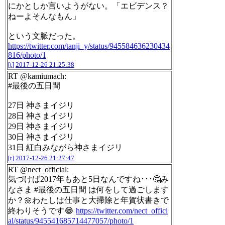
にかとしか言いようがない。「エビデンス？
ねーよそんなもん」
という文脈だった。
https://twitter.com/tanji_y/status/945584636230434
816/photo/1
[t]
2017-12-26 21:25:38
RT @kamiumach:
#最後の五日間
27日 神さまイジリ
28日 神さまイジリ
29日 神さまイジリ
30日 神さまイジリ
31日 紅白みながら神さまイジリ
[t]
2017-12-26 21:27:47
RT @nect_official:
気づけば2017年もあと5日なんですね･･･🤔み
なさま #最後の五日間 は何をして過ごします
か？🌼わたしは仕事と大掃除と年賀状書きで
終わりそうです😂
https://twitter.com/nect_offici
al/status/945541685714477057/photo/1