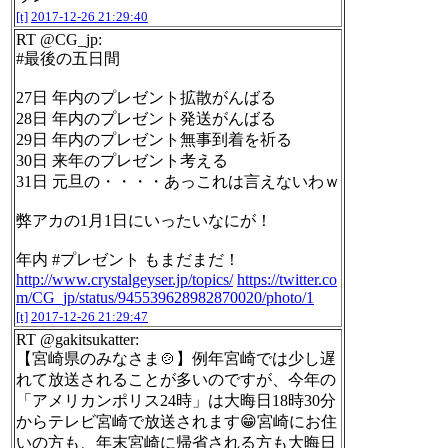
[t]
2017-12-26 21:29:40
RT @CG_jp:
#最後の五日間
27日 年内のプレゼント拡散がんばる
28日 年内のプレゼント発送がんばる
29日 年内のプレゼント無事到着を祈る
30日 来年のプレゼント考える
31日 元旦の・・・・あっこれは言えないわｗ
弊アカの1月1日にいったいなにが！
年内 #プレゼント もまだまだ！
http://www.crystalgeyser.jp/topics/
https://twitter.co
m/CG_jp/status/945539628982870020/photo/1
[t]
2017-12-26 21:29:47
RT @gakitsukatter:
【宮崎県のみなさま🍲】例年宮崎では少し遅
れて放送されることが多いのですが、今年の
「アメリカンポリス24時」は大晦日18時30分
からテレビ宮崎で放送されます😁宮崎にお住
いの方も、年末宮崎に帰省される方も大晦日