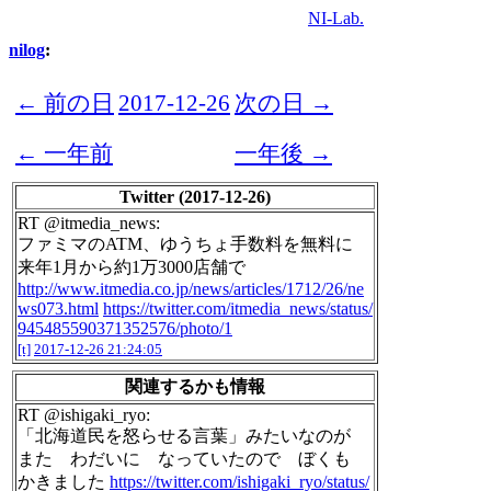
NI-Lab.
nilog
:
← 前の日
2017-12-26
次の日 →
← 一年前
一年後 →
Twitter (2017-12-26)
RT @itmedia_news:
ファミマのATM、ゆうちょ手数料を無料に
来年1月から約1万3000店舗で
http://www.itmedia.co.jp/news/articles/1712/26/ne
ws073.html
https://twitter.com/itmedia_news/status/
945485590371352576/photo/1
[t]
2017-12-26 21:24:05
関連するかも情報
RT @ishigaki_ryo:
「北海道民を怒らせる言葉」みたいなのが
また わだいに なっていたので ぼくも
かきました
https://twitter.com/ishigaki_ryo/status/