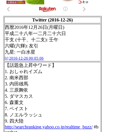
Twitter (2016-12-26)
西暦2016年12月26日(月曜日)
平成二十八年一二月二十六日
干支 (十干、十二支): 壬午
六曜(六輝): 友引
九星: 一白水星
[t]
2016-12-26 00:05:06
【話題急上昇中ワード】
1. おしゃれイズム
2. 南米西部
3. 内田雄馬
4. 三原舞依
5. ダマスカス
6. 森重文
7. ベイスト
8. ノエルラッシュ
9. 四大陸
http://searchranking.yahoo.co.jp/realtime_buzz/
#b