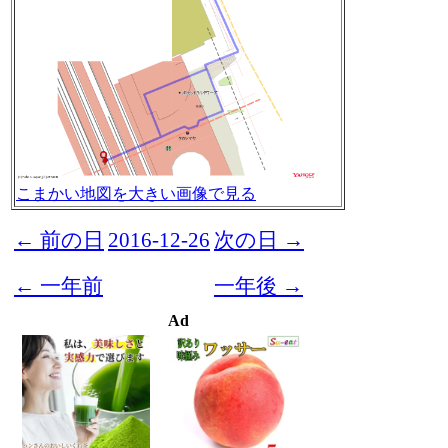
こまかい地図を大きい画像で見る
← 前の日
2016-12-26
次の日 →
← 一年前
一年後 →
Ad