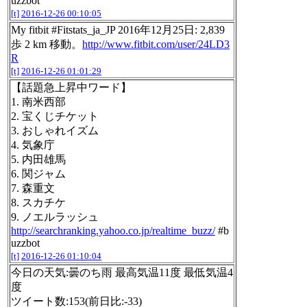
uzzbot
[t]
2016-12-26 00:10:05
My fitbit #Fitstats_ja_JP 2016年12月25日: 2,839
歩 2 km 移動。
http://www.fitbit.com/user/24LD3
R
[t]
2016-12-26 01:01:29
【話題急上昇中ワード】
1. 南米西部
2. 宝くじチケット
3. おしゃれイズム
4. 気象庁
5. 内田雄馬
6. 関ジャム
7. 森重文
8. スカチケ
9. ノエルラッシュ
http://searchranking.yahoo.co.jp/realtime_buzz/
#b
uzzbot
[t]
2016-12-26 01:10:04
今日の天気:曇のち雨 最高気温11度 最低気温4
度
ツイート数:153(前日比:-33)