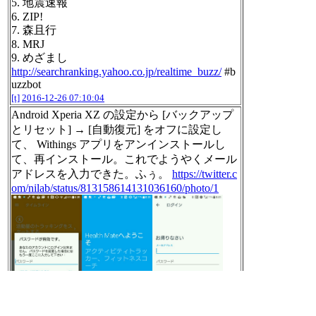
5. 地震速報
6. ZIP!
7. 森且行
8. MRJ
9. めざまし
http://searchranking.yahoo.co.jp/realtime_buzz/
#b
uzzbot
[t]
2016-12-26 07:10:04
Android Xperia XZ の設定から [バックアップ
とリセット] → [自動復元] をオフに設定し
て、 Withings アプリをアンインストールし
て、再インストール。これでようやくメール
アドレスを入力できた。ふぅ。
https://twitter.c
om/nilab/status/813158614131036160/photo/1