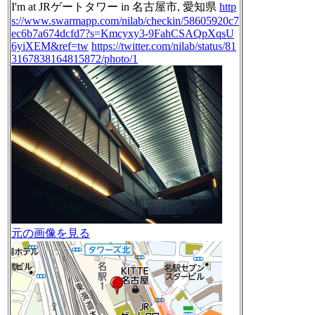
I'm at JRゲートタワー in 名古屋市, 愛知県
http
s://www.swarmapp.com/nilab/checkin/58605920c7
ec6b7a674dcfd7?s=Kmcyxy3-9FahCSAQpXqsU
6yiXEM&ref=tw
https://twitter.com/nilab/status/81
3167838164815872/photo/1
元の画像を見る