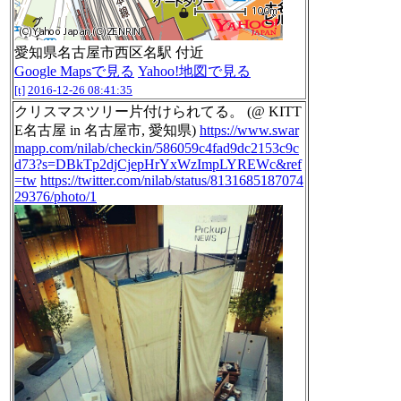
愛知県名古屋市西区名駅 付近
Google Mapsで見る
Yahoo!地図で見る
[t]
2016-12-26 08:41:35
クリスマスツリー片付けられてる。 (@ KITT
E名古屋 in 名古屋市, 愛知県)
https://www.swar
mapp.com/nilab/checkin/586059c4fad9dc2153c9c
d73?s=DBkTp2djCjepHrYxWzImpLYREWc&ref
=tw
https://twitter.com/nilab/status/8131685187074
29376/photo/1