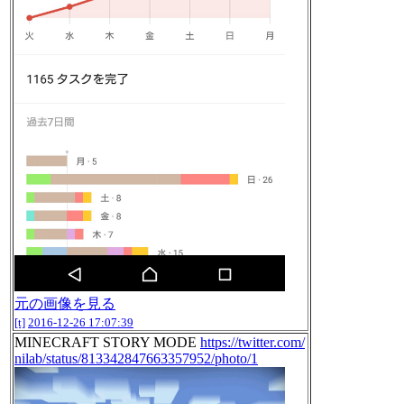
元の画像を見る
[t]
2016-12-26 17:07:39
MINECRAFT STORY MODE
https://twitter.com/
nilab/status/813342847663357952/photo/1