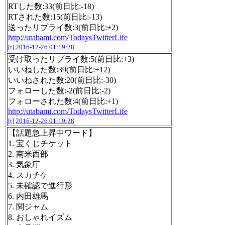
RTした数:33(前日比:-18)
RTされた数:15(前日比:-13)
送ったリプライ数:3(前日比:+2)
http://utabami.com/TodaysTwitterLife
[t]
2016-12-26 01:19:28
受け取ったリプライ数:5(前日比:+3)
いいねした数:39(前日比:+12)
いいねされた数:20(前日比:-30)
フォローした数:-2(前日比:-2)
フォローされた数:4(前日比:+1)
http://utabami.com/TodaysTwitterLife
[t]
2016-12-26 01:19:28
【話題急上昇中ワード】
1. 宝くじチケット
2. 南米西部
3. 気象庁
4. スカチケ
5. 未確認で進行形
6. 内田雄馬
7. 関ジャム
8. おしゃれイズム