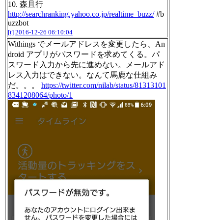
10. 森且行
http://searchranking.yahoo.co.jp/realtime_buzz/
#b
uzzbot
[t]
2016-12-26 06:10:04
Withings でメールアドレスを変更したら、An
droid アプリがパスワードを求めてくる。パ
スワード入力から先に進めない。メールアド
レス入力はできない。なんて馬鹿な仕組み
だ。。。
https://twitter.com/nilab/status/81313101
8341208064/photo/1