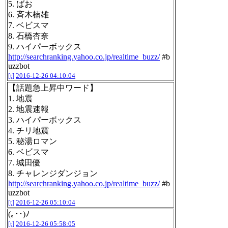
5. ばお
6. 斉木楠雄
7. ベビスマ
8. 石橋杏奈
9. ハイパーボックス
http://searchranking.yahoo.co.jp/realtime_buzz/
#b
uzzbot
[t]
2016-12-26 04:10:04
【話題急上昇中ワード】
1. 地震
2. 地震速報
3. ハイパーボックス
4. チリ地震
5. 秘湯ロマン
6. ベビスマ
7. 城田優
8. チャレンジダンジョン
http://searchranking.yahoo.co.jp/realtime_buzz/
#b
uzzbot
[t]
2016-12-26 05:10:04
(｡･･)ﾉ
[t]
2016-12-26 05:58:05