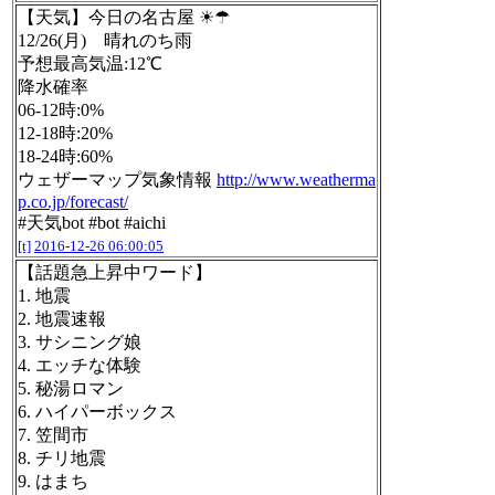
【天気】今日の名古屋 ☀☂
12/26(月) 晴れのち雨
予想最高気温:12℃
降水確率
06-12時:0%
12-18時:20%
18-24時:60%
ウェザーマップ気象情報
http://www.weatherma
p.co.jp/forecast/
#天気bot #bot #aichi
[t]
2016-12-26 06:00:05
【話題急上昇中ワード】
1. 地震
2. 地震速報
3. サシニング娘
4. エッチな体験
5. 秘湯ロマン
6. ハイパーボックス
7. 笠間市
8. チリ地震
9. はまち