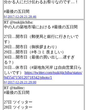
分かる人にだけ伝わるお祭りなのです…！
#最後の五日間
[t]
2017-12-26 21:28:46
RT @tsukijiichiba:
中の人の築地市場における #最後の五日間
27日…開市日（郵便局と銀行に行きたいで
す）
28日…開市日（御挨拶まわり）
29日…開市日（#冬コミ 羨ましい）
30日…開市日（最後の買い出し…遅すぎ
る？）
31日…休市日（#築地魚河岸 は自由営業日ら
しいです）
https://twitter.com/tsukijiichiba/status/
945547150120718342/photo/1
[t]
2017-12-26 21:29:00
RT @itallinc:
#最後の五日間
27日 ツイッター
28日 ツイッター