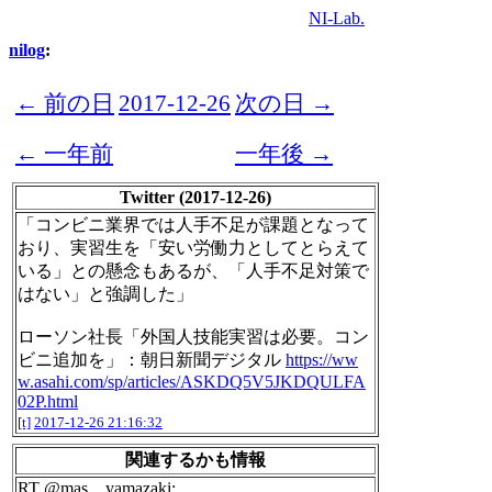
NI-Lab.
nilog
:
← 前の日
2017-12-26
次の日 →
← 一年前
一年後 →
Twitter (2017-12-26)
「コンビニ業界では人手不足が課題となって
おり、実習生を「安い労働力としてとらえて
いる」との懸念もあるが、「人手不足対策で
はない」と強調した」
ローソン社長「外国人技能実習は必要。コン
ビニ追加を」：朝日新聞デジタル
https://ww
w.asahi.com/sp/articles/ASKDQ5V5JKDQULFA
02P.html
[t]
2017-12-26 21:16:32
関連するかも情報
RT @mas__yamazaki: