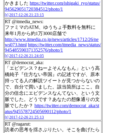
かきました
https://twitter.com/ishigaki_ryo/status/
945629051720384512/photo/1
[t]
2017-12-26 21:23:15
RT @itmedia_news:
ファミマのATM、ゆうちょ手数料を無料に
来年1月から約1万3000店舗で
http://www.itmedia.co.jp/news/articles/1712/26/ne
ws073.html
https://twitter.com/itmedia_news/status/
945485590371352576/photo/1
[t]
2017-12-26 21:24:05
RT @democrat_aka:
「エビデンス？ねーよそんなもん」という高
橋純子『仕方ない帝国』の記述ですが、原本
持ってる人の解説ツイートが見つからないの
で、自分で買いました。該当箇所はここ。自
分の信念にエビデンスなんてない、という文
脈でした。どうです？あなたの想像通りの文
脈でしたか？
https://twitter.com/democrat_aka/st
atus/945578724505690112/photo/1
[t]
2017-12-26 21:25:13
RT @ragarut:
読者の思考を揺さぶりたい。そこを曲げたら