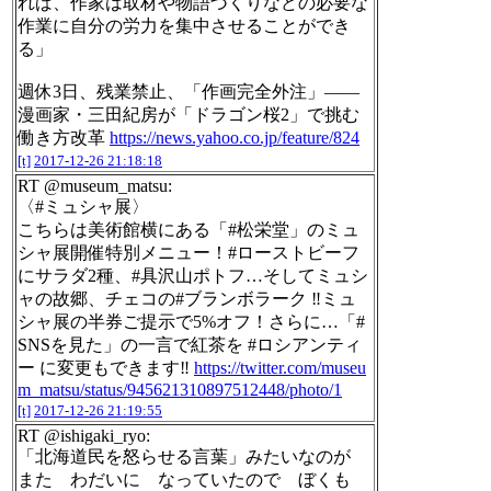
れば、作家は取材や物語づくりなどの必要な
作業に自分の労力を集中させることができ
る」
週休3日、残業禁止、「作画完全外注」――
漫画家・三田紀房が「ドラゴン桜2」で挑む
働き方改革
https://news.yahoo.co.jp/feature/824
[t]
2017-12-26 21:18:18
RT @museum_matsu:
〈#ミュシャ展〉
こちらは美術館横にある「#松栄堂」のミュ
シャ展開催特別メニュー！#ローストビーフ
にサラダ2種、#具沢山ポトフ…そしてミュシ
ャの故郷、チェコの#ブランボラーク ‼︎ミュ
シャ展の半券ご提示で5%オフ！さらに…「#
SNSを見た」の一言で紅茶を #ロシアンティ
ー に変更もできます‼︎
https://twitter.com/museu
m_matsu/status/945621310897512448/photo/1
[t]
2017-12-26 21:19:55
RT @ishigaki_ryo:
「北海道民を怒らせる言葉」みたいなのが
また わだいに なっていたので ぼくも