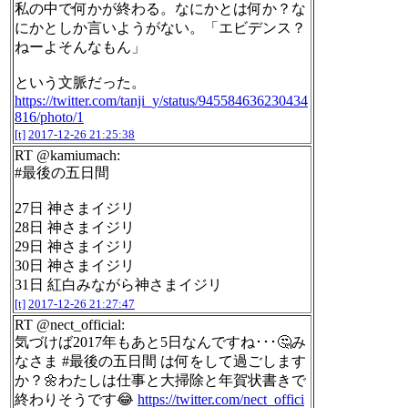
私の中で何かが終わる。なにかとは何か？な
にかとしか言いようがない。「エビデンス？
ねーよそんなもん」
という文脈だった。
https://twitter.com/tanji_y/status/945584636230434
816/photo/1
[t]
2017-12-26 21:25:38
RT @kamiumach:
#最後の五日間
27日 神さまイジリ
28日 神さまイジリ
29日 神さまイジリ
30日 神さまイジリ
31日 紅白みながら神さまイジリ
[t]
2017-12-26 21:27:47
RT @nect_official:
気づけば2017年もあと5日なんですね･･･🤔み
なさま #最後の五日間 は何をして過ごします
か？🌼わたしは仕事と大掃除と年賀状書きで
終わりそうです😂
https://twitter.com/nect_offici