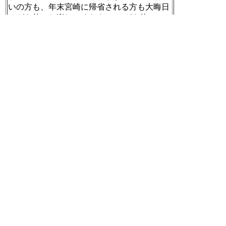
いの方も、年末宮崎に帰省される方も大晦日
はガキ使でお楽しみください‼️ #ガキ使 #テレ
ビ宮崎 @UMK_TVMiyazaki
[t]
2017-12-26 21:31:44
RT @gakitsukatter:
【お詫び】毎年毎年すみません😢今回の「ア
メリカンポリス24時」もあまりの笑いの撮れ
高のため大晦日の放送では収まりきれないこ
とが発覚しました…。そ・こ・で！2018年1
月6日21時～面白いのに泣く泣くカットした
シーンを一挙公開の完全版SPを放送します🤩
年明けから笑いまくってください❗️ #ガキ使
[t]
2017-12-26 21:31:57
RT @livedoornews:
【祝】平野ノラ、結婚を発表 お相手は同い年
の会社員
http://news.livedoor.com/article/detail/14079153/
『有吉ゼミSP』に出演し結婚を発表した。T
V番組などで年内結婚を宣言しており、あす2
6日に婚姻届を提出するという。
https://twitter.