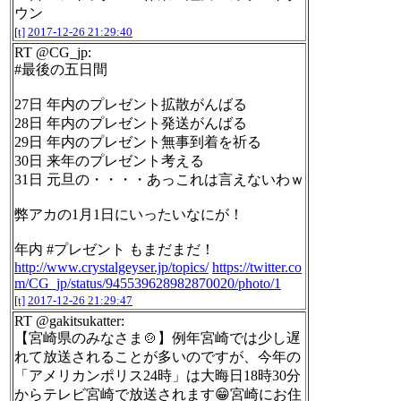
ウン
[t]
2017-12-26 21:29:40
RT @CG_jp:
#最後の五日間
27日 年内のプレゼント拡散がんばる
28日 年内のプレゼント発送がんばる
29日 年内のプレゼント無事到着を祈る
30日 来年のプレゼント考える
31日 元旦の・・・・あっこれは言えないわｗ
弊アカの1月1日にいったいなにが！
年内 #プレゼント もまだまだ！
http://www.crystalgeyser.jp/topics/
https://twitter.co
m/CG_jp/status/945539628982870020/photo/1
[t]
2017-12-26 21:29:47
RT @gakitsukatter:
【宮崎県のみなさま🍲】例年宮崎では少し遅
れて放送されることが多いのですが、今年の
「アメリカンポリス24時」は大晦日18時30分
からテレビ宮崎で放送されます😁宮崎にお住