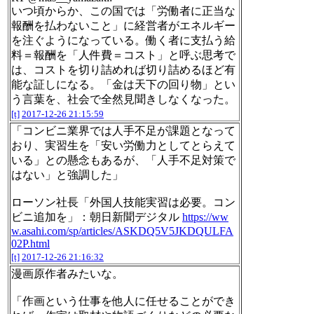
いつ頃からか、この国では「労働者に正当な
報酬を払わないこと」に経営者がエネルギー
を注ぐようになっている。働く者に支払う給
料＝報酬を「人件費＝コスト」と呼ぶ思考で
は、コストを切り詰めれば切り詰めるほど有
能な証しになる。「金は天下の回り物」とい
う言葉を、社会で全然見聞きしなくなった。
[t]
2017-12-26 21:15:59
「コンビニ業界では人手不足が課題となって
おり、実習生を「安い労働力としてとらえて
いる」との懸念もあるが、「人手不足対策で
はない」と強調した」
ローソン社長「外国人技能実習は必要。コン
ビニ追加を」：朝日新聞デジタル
https://ww
w.asahi.com/sp/articles/ASKDQ5V5JKDQULFA
02P.html
[t]
2017-12-26 21:16:32
漫画原作者みたいな。
「作画という仕事を他人に任せることができ