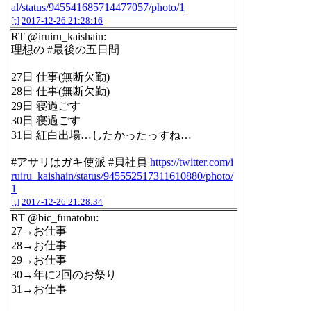
al/status/945541685714477057/photo/1
[t]
2017-12-26 21:28:16
RT @iruiru_kaishain:
理想の #最後の五日間
27日 仕事(無断欠勤)
28日 仕事(無断欠勤)
29日 寝過ごす
30日 寝過ごす
31日 紅白出場…したかったっすね…
#アサリはガキ使派 #貝社員
https://twitter.com/i
ruiru_kaishain/status/945552517311610880/photo/
1
[t]
2017-12-26 21:28:34
RT @bic_funatobu:
27→お仕事
28→お仕事
29→お仕事
30→年に2回のお祭り
31→お仕事