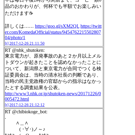
品のおかわりが、何杯でも半額でお楽しみい
ただけます☕️
詳しくは……
https://goo.gl/sXM2QL
https://twitt
er.com/KomedaOfficial/status/9454762215502807
04/photo/1
[t]
2017-12-26 21:11:50
RT @nhk_shutoken:
東京電力が、原発事故のあと２か月以上メル
トダウンが起きたことを認めなかったことに
ついて、新潟県と東京電力が合同でつくる検
証委員会は、当時の清水社長の判断であり、
当時の民主党政権の官邸からの指示はなかっ
たとする調査結果を公表。
http://www3.nhk.or.jp/shutoken-news/20171226/0
005472.html
[t]
2017-12-26 21:12:12
RT @chibiokoge_bot:
.
∧＿∧
( ･∀･)ノ～♪