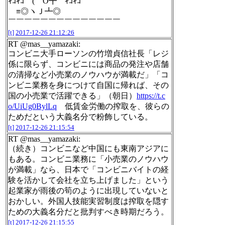
ｷｺｷｺ ( O┳ ｷｺｷｺ
≡◎ヽＪ┻◎
￣￣￣￣￣￣￣￣￣￣￣￣￣￣
[t]
2017-12-26 21:12:26
RT @mas__yamazaki:
コンビニ大手ローソンの竹増貞信社長「レジ
係に限らず、コンビニには商品の発注や店舗
の清掃など小売業のノウハウが満載だ」「コ
ンビニ業務を身につけて自国に帰れば、その
国の小売業で活躍できる」（朝日）
https://t.c
o/UiUg0BylLq
低賃金労働の搾取を、彼らの
ためだという大義名分で粉飾している。
[t]
2017-12-26 21:15:54
RT @mas__yamazaki:
（続き）コンビニなど中国にも東南アジアに
もある。コンビニ業務に「小売業のノウハウ
が満載」なら、日本で「コンビニバイトの経
験を活かして会社を立ち上げました」という
起業家が雨後の筍のように出現していないと
おかしい。外国人技能実習制度は搾取を隠す
ための大義名分だと批判すべき時期だろう。
[t]
2017-12-26 21:15:55