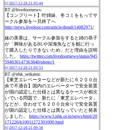
[t]
2017-12-26 21:05:44
RT @livedoornews:
【コンプリート】叶姉妹、冬コミをもってサ
ークル参加を一旦終了へ
http://news.livedoor.com/article/detail/14082971/
妹の美香は、サークル参加をすると姉の恭子
が「興味があるBLや深海魚などを観に行っ
て購入したりできないため」だと理由を説明
した。
https://twitter.com/livedoornews/status/945
594636147363840/photo/1
[t]
2017-12-26 21:05:53
RT @nhk_seikatsu:
【東芝エレベーターなどが新たに６２００台
余で不適合】国内のエレベーターで安全装置
が国の認定した仕様とは異なるケースが相次
いでいる問題で、新たに「東芝エレベータ」
などが、合わせて６２００台余りで安全装置
が国の認定した仕様とは異なっていたと発表
しました。
https://www3.nhk.or.jp/news/html/20
171226/k10011272301000.html
[t]
2017-12-26 21:09:58