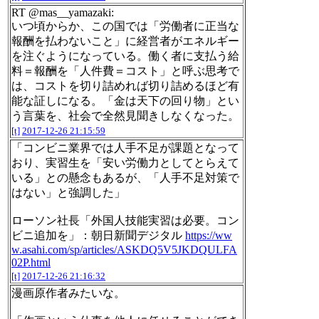
RT @mas__yamazaki:
いつ頃からか、この国では「労働者に正当な
報酬を払わないこと」に経営者がエネルギー
を注ぐようになっている。働く者に支払う給
料＝報酬を「人件費＝コスト」と呼ぶ思考で
は、コストを切り詰めれば切り詰めるほど有
能な証しになる。「金は天下の回り物」とい
う言葉を、社会で全然見聞きしなくなった。
[t]
2017-12-26 21:15:59
「コンビニ業界では人手不足が課題となって
おり、実習生を「安い労働力としてとらえて
いる」との懸念もあるが、「人手不足対策で
はない」と強調した」
ローソン社長「外国人技能実習は必要。コン
ビニ追加を」：朝日新聞デジタル
https://ww
w.asahi.com/sp/articles/ASKDQ5V5JKDQULFA
02P.html
[t]
2017-12-26 21:16:32
漫画原作者みたいな。