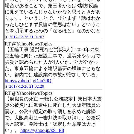
場合があることで、第三者からは8割方反論
に見えているんじゃないかなと思うときがあ
ります。ということで、ひとまず「話はわか
ったしひとまず反論の意思はない」というこ
とを明示するための「なるほど」なのかなと
[t]
2017-12-26 21:01:07
RT @YahooNewsTopics:
【五輪工事 過労死など労災4人】2020年の東
京五輪に向けた建設工事で、過労死やケガで
労災と認められた人が4人いたことが分かっ
た。東京五輪による建設需要の増加にともな
い、都内では建設業の事故が増加している。
https://yahoo.jp/Dau7dQ
[t]
2017-12-26 21:02:29
RT @YahooNewsTopics:
【府職員の死亡 一転し公務認定】東日本大震
災の被災地に派遣中に死亡した大阪府職員の
妻が、公務外認定の取り消しを求めた訴訟
で、大阪高裁は一審判決を取り消し、公務災
害と認定。弁護士は「認定した意義は大き
い」。
https://yahoo.jp/kS--E8