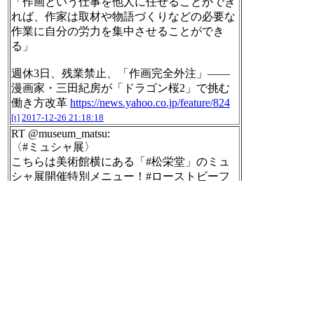
「作画という仕事を他人に任せることができ
れば、作家は取材や物語づくりなどの必要な
作業に自分の労力を集中させることができ
る」
週休3日、残業禁止、「作画完全外注」――
漫画家・三田紀房が「ドラゴン桜2」で挑む
働き方改革
https://news.yahoo.co.jp/feature/824
[t]
2017-12-26 21:18:18
RT @museum_matsu:
〈#ミュシャ展〉
こちらは美術館横にある「#松栄堂」のミュ
シャ展開催特別メニュー！#ローストビーフ
にサラダ2種、#具沢山ポトフ…そしてミュシ
ャの故郷、チェコの#ブランボラーク ‼︎ミュ
シャ展の半券ご提示で5%オフ！さらに…「#
SNSを見た」の一言で紅茶を #ロシアンティ
ー に変更もできます‼︎
https://twitter.com/museu
m_matsu/status/945621310897512448/photo/1
[t]
2017-12-26 21:19:55
RT @ishigaki_ryo:
「北海道民を怒らせる言葉」みたいなのが