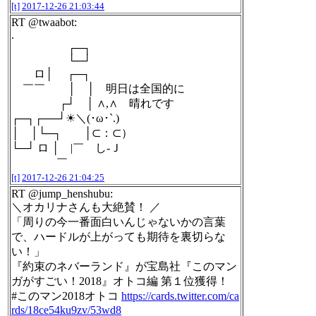
[t]
2017-12-26 21:03:44
RT @twaabot:
.
┌─┐
└─┘
ロ│ ┌─┐
￣￣ │ │ 明日は全国的に
┌┘ │ ∧,∧ 晴れです
┌─┐┌──┘☀＼(･ω･`.)
│ │└─┐ │⊂：⊂）
└─┘ ロ │ |￣ し-Ｊ
￣
[t]
2017-12-26 21:04:25
RT @jump_henshubu:
＼オカリナさんも大絶賛！ ／
「周りの今一番面白いんじゃないかの言葉
で、ハードルが上がっても期待を裏切らな
い！」
『約束のネバーランド』が宝島社『このマン
ガがすごい！2018』オトコ編 第１位獲得！
#このマン2018オトコ
https://cards.twitter.com/ca
rds/18ce54ku9zv/53wd8