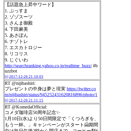
【話題急上昇中ワード】
1. ぷっすま
2. ゾゾスーツ
3. さんま御殿
4. 下田麻美
5. あさぽん
6. ナゾトレ
7. エスカトロジー
8. リコリス
9. じぐいわ
http://searchranking.yahoo.co.jp/realtime_buzz/
#b
uzzbot
[t]
2017-12-26 21:10:03
RT @nijibashiri:
プレゼントの中身は夢と現実
https://twitter.co
m/nijibashiri/status/945252431620816896/photo/1
[t]
2017-12-26 21:11:15
RT @KomedaOfficial:
コメダ珈琲店50周年記念✨
1月10日(水)より50日間限定で「くつろぎを、
もう一杯。」キャンペーンがスタート🤗期間
中は毎日午後2時から閉店まで、コーヒー類6