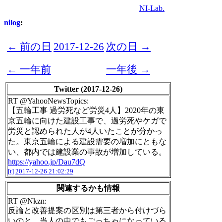
NI-Lab.
nilog
:
← 前の日
2017-12-26
次の日 →
← 一年前
一年後 →
Twitter (2017-12-26)
RT @YahooNewsTopics:
【五輪工事 過労死など労災4人】2020年の東
京五輪に向けた建設工事で、過労死やケガで
労災と認められた人が4人いたことが分かっ
た。東京五輪による建設需要の増加にともな
い、都内では建設業の事故が増加している。
https://yahoo.jp/Dau7dQ
[t]
2017-12-26 21:02:29
関連するかも情報
RT @Nkzn:
反論と改善提案の区別は第三者から付けづら
いのと、当人の中でもごっちゃになっている