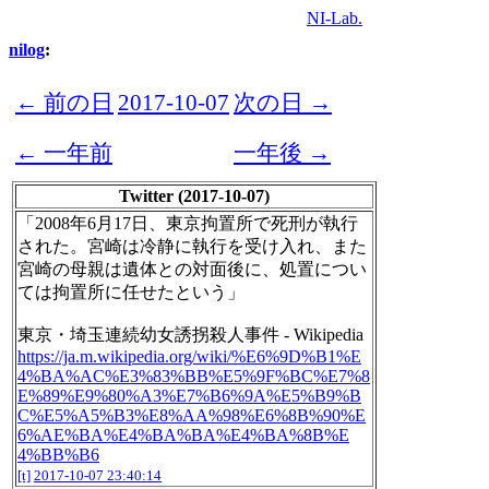
NI-Lab.
nilog
:
← 前の日
2017-10-07
次の日 →
← 一年前
一年後 →
Twitter (2017-10-07)
「2008年6月17日、東京拘置所で死刑が執行
された。宮崎は冷静に執行を受け入れ、また
宮崎の母親は遺体との対面後に、処置につい
ては拘置所に任せたという」
東京・埼玉連続幼女誘拐殺人事件 - Wikipedia
https://ja.m.wikipedia.org/wiki/%E6%9D%B1%E
4%BA%AC%E3%83%BB%E5%9F%BC%E7%8
E%89%E9%80%A3%E7%B6%9A%E5%B9%B
C%E5%A5%B3%E8%AA%98%E6%8B%90%E
6%AE%BA%E4%BA%BA%E4%BA%8B%E
4%BB%B6
[t]
2017-10-07 23:40:14