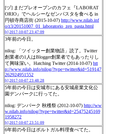
[ヅ] まだプレオープンのカフェ『LABORAT
ORIO』でヘルシーなゼンパスタを食べる in
円頓寺商店街 (2015-10-07)
http://www.nilab.inf
o/z3/20151007_01_laboratorio_zen_pasta.html
[t]
2017-10-07 23:47:09
3年前の今日。
nilog: 「ツイッター創業物語」読了。Twitter
創業者の1人はBlogger創業者でもあったりし
て興味深い。Hatching Twitter (2014-10-07)
htt
p://www.nilab.info/nilog/?type=twitter&id=519147
262924951552
[t]
2017-10-07 23:48:28
5年前の今日は安城市にある安城産業文化公
園デンパークに行ってた。
nilog: デンパーク 秋穫祭 (2012-10-07)
http://ww
w.nilab.info/nilog/?type=twitter&id=25475245169
1958272
[t]
2017-10-07 23:51:09
6年前の今日はポルトガル料理食べてた。