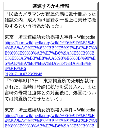
関連するかも情報
「民放カメラマンが部屋の隅に数十冊あった
雑誌の内、成人向け書籍を一番上に乗せて撮
影するという行為があった」
東京・埼玉連続幼女誘拐殺人事件 - Wikipedia
https://ja.m.wikipedia.org/wiki/%E6%9D%B1%E
4%BA%AC%E3%83%BB%E5%9F%BC%E7%8
E%89%E9%80%A3%E7%B6%9A%E5%B9%B
C%E5%A5%B3%E8%AA%98%E6%8B%90%E
6%AE%BA%E4%BA%BA%E4%BA%8B%E
4%BB%B6
[t]
2017-10-07 23:39:46
「2008年6月17日、東京拘置所で死刑が執行
された。宮崎は冷静に執行を受け入れ、また
宮崎の母親は遺体との対面後に、処置につい
ては拘置所に任せたという」
東京・埼玉連続幼女誘拐殺人事件 - Wikipedia
https://ja.m.wikipedia.org/wiki/%E6%9D%B1%E
4%BA%AC%E3%83%BB%E5%9F%BC%E7%8
E%89%E9%80%A3%E7%B6%9A%E5%B9%B