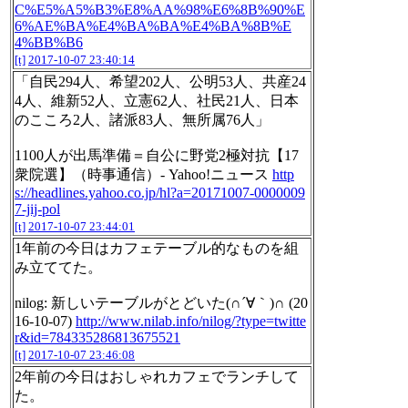
C%E5%A5%B3%E8%AA%98%E6%8B%90%E
6%AE%BA%E4%BA%BA%E4%BA%8B%E
4%BB%B6
[t]
2017-10-07 23:40:14
「自民294人、希望202人、公明53人、共産24
4人、維新52人、立憲62人、社民21人、日本
のこころ2人、諸派83人、無所属76人」
1100人が出馬準備＝自公に野党2極対抗【17
衆院選】（時事通信）- Yahoo!ニュース
http
s://headlines.yahoo.co.jp/hl?a=20171007-0000009
7-jij-pol
[t]
2017-10-07 23:44:01
1年前の今日はカフェテーブル的なものを組
み立ててた。
nilog: 新しいテーブルがとどいた(∩´∀｀)∩ (20
16-10-07)
http://www.nilab.info/nilog/?type=twitte
r&id=784335286813675521
[t]
2017-10-07 23:46:08
2年前の今日はおしゃれカフェでランチして
た。