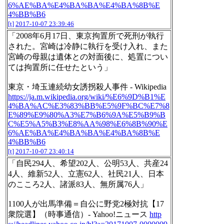
6%AE%BA%E4%BA%BA%E4%BA%8B%E
4%BB%B6
[t]
2017-10-07 23:39:46
「2008年6月17日、東京拘置所で死刑が執行
された。宮崎は冷静に執行を受け入れ、また
宮崎の母親は遺体との対面後に、処置につい
ては拘置所に任せたという」
東京・埼玉連続幼女誘拐殺人事件 - Wikipedia
https://ja.m.wikipedia.org/wiki/%E6%9D%B1%E
4%BA%AC%E3%83%BB%E5%9F%BC%E7%8
E%89%E9%80%A3%E7%B6%9A%E5%B9%B
C%E5%A5%B3%E8%AA%98%E6%8B%90%E
6%AE%BA%E4%BA%BA%E4%BA%8B%E
4%BB%B6
[t]
2017-10-07 23:40:14
「自民294人、希望202人、公明53人、共産24
4人、維新52人、立憲62人、社民21人、日本
のこころ2人、諸派83人、無所属76人」
1100人が出馬準備＝自公に野党2極対抗【17
衆院選】（時事通信）- Yahoo!ニュース
http