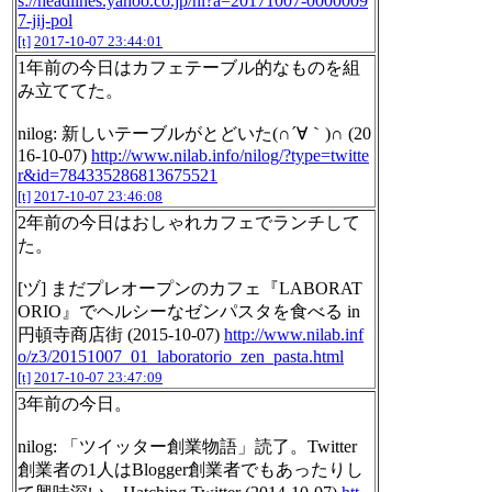
s://headlines.yahoo.co.jp/hl?a=20171007-0000009
7-jij-pol
[t]
2017-10-07 23:44:01
1年前の今日はカフェテーブル的なものを組
み立ててた。
nilog: 新しいテーブルがとどいた(∩´∀｀)∩ (20
16-10-07)
http://www.nilab.info/nilog/?type=twitte
r&id=784335286813675521
[t]
2017-10-07 23:46:08
2年前の今日はおしゃれカフェでランチして
た。
[ヅ] まだプレオープンのカフェ『LABORAT
ORIO』でヘルシーなゼンパスタを食べる in
円頓寺商店街 (2015-10-07)
http://www.nilab.inf
o/z3/20151007_01_laboratorio_zen_pasta.html
[t]
2017-10-07 23:47:09
3年前の今日。
nilog: 「ツイッター創業物語」読了。Twitter
創業者の1人はBlogger創業者でもあったりし