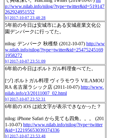
て興味深い。Hatching Twitter (2014-10-07)
htt
p://www.nilab.info/nilog/?type=twitter&id=519147
262924951552
[t]
2017-10-07 23:48:28
5年前の今日は安城市にある安城産業文化公
園デンパークに行ってた。
nilog: デンパーク 秋穫祭 (2012-10-07)
http://ww
w.nilab.info/nilog/?type=twitter&id=25475245169
1958272
[t]
2017-10-07 23:51:09
6年前の今日はポルトガル料理食べてた。
[ヅ] ポルトガル料理 ヴィラモウラ VILAMOU
RA 名古屋ラシック店 (2011-10-07)
http://www.
nilab.info/z3/20111007_02.html
[t]
2017-10-07 23:52:31
6年前の iOS は絵文字が表示できなかった？
nilog: iPhone Safari から見ても四角。。。 (201
1-10-07)
http://www.nilab.info/nilog/?type=twitter
&id=122195653039374336
[t]
2017-10-07 23:53:48