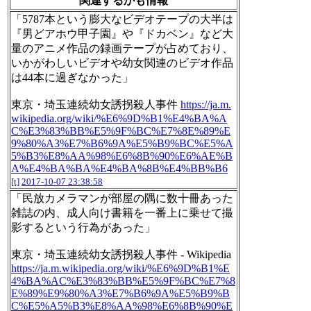
関連するかも情報
「5787本という膨大なビデオテープの大半は
『男どアホウ甲子園』や『ドカベン』など大
量のアニメ作品の録画テープが占めており、
いかがわしいビデオや幼女関連のビデオ作品
は44本に過ぎなかった」
東京・埼玉連続幼女誘拐殺人事件
https://ja.m.
wikipedia.org/wiki/%E6%9D%B1%E4%BA%A
C%E3%83%BB%E5%9F%BC%E7%8E%89%E
9%80%A3%E7%B6%9A%E5%B9%BC%E5%A
5%B3%E8%AA%98%E6%8B%90%E6%AE%B
A%E4%BA%BA%E4%BA%8B%E4%BB%B6
[t]
2017-10-07 23:38:58
「民放カメラマンが部屋の隅に数十冊あった
雑誌の内、成人向け書籍を一番上に乗せて撮
影するという行為があった」
東京・埼玉連続幼女誘拐殺人事件 - Wikipedia
https://ja.m.wikipedia.org/wiki/%E6%9D%B1%E
4%BA%AC%E3%83%BB%E5%9F%BC%E7%8
E%89%E9%80%A3%E7%B6%9A%E5%B9%B
C%E5%A5%B3%E8%AA%98%E6%8B%90%E