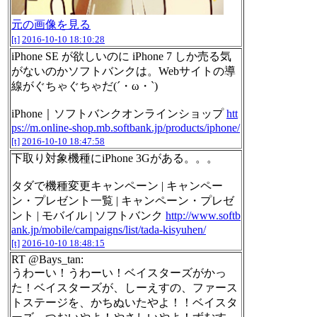
元の画像を見る
[t]
2016-10-10 18:10:28
iPhone SE が欲しいのに iPhone 7 しか売る気
がないのかソフトバンクは。Webサイトの導
線がぐちゃぐちゃだ(´・ω・`)
iPhone｜ソフトバンクオンラインショップ
htt
ps://m.online-shop.mb.softbank.jp/products/iphone/
[t]
2016-10-10 18:47:58
下取り対象機種にiPhone 3Gがある。。。
タダで機種変更キャンペーン | キャンペー
ン・プレゼント一覧 | キャンペーン・プレゼ
ント | モバイル | ソフトバンク
http://www.softb
ank.jp/mobile/campaigns/list/tada-kisyuhen/
[t]
2016-10-10 18:48:15
RT @Bays_tan:
うわーい！うわーい！ベイスターズがかっ
た！ベイスターズが、しーえすの、ファース
トステージを、かちぬいたやよ！！ベイスタ