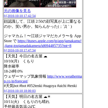
元の画像を見る
[t]
2016-10-10 17:42:54
顔認識して、江頭 2:50の顔写真が上に重なる
のか。笑い男か。知らんかった(；´Д｀)
ジャマカム！〜江頭ジャマだカメラ〜を App
Store で
https://itunes.apple.com/jp/app/jamakamu!
-jiang-toujamadakamera/id694485735?mt=8
[t]
2016-10-10 17:47:54
【天気】今日の名古屋 ☁
10/10(月) くもり
降水確率
18-24時:0%
ウェザーマップ気象情報
http://www.weatherma
p.co.jp/forecast/
#天気bot #bot #052tenki #nagoya #aichi #tenki
[t]
2016-10-10 18:00:03
【天気】明日の名古屋 ☁☀
10/11(火) くもりのち晴れ
予想最高気温:24℃