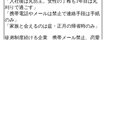
「入社後は丸坊主。女性の丁稚も1年目は丸
刈りで過ごす」
「携帯電話やメールは禁止で連絡手段は手紙
のみ」
「家族と会えるのは盆・正月の帰省時のみ」
徒弟制度続ける企業 携帯メール禁止、恋愛
発覚で即刻クビ （NEWS ポストセブン）
htt
p://zasshi.news.yahoo.co.jp/article?a=20161010-00
000007-pseven-bus_all
[t]
2016-10-10 18:58:59
「労働基準法第34条ならびに第35条に明確に
違反しているが、現在に至るまで行政処分等
は行われていない」
秋山木工 - Wikipedia
https://ja.wikipedia.org/wik
i/%E7%A7%8B%E5%B1%B1%E6%9C%A8%E
5%B7%A5
[t]
2016-10-10 18:59:57
資本金4,800万円
売上高11億円
従業員数本社（総務、設計、管理）10名、製