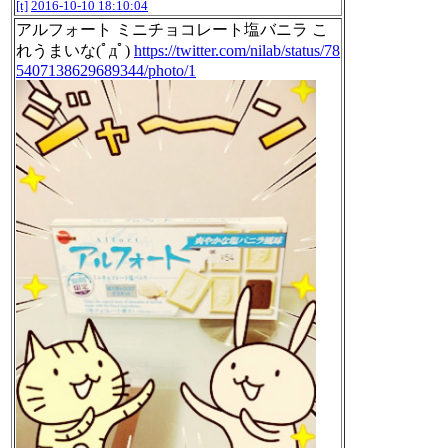
[t]
2016-10-10 18:10:04
アルフォート ミニチョコレート塩バニラ こ
れうまいな(ﾟдﾟ)
https://twitter.com/nilab/status/78
5407138629689344/photo/1