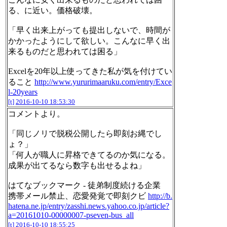
る、に近い。価格破壊。
「早く出来上がっても提出しないで、時間が
かかったようにして欲しい。こんなに早く出
来るものだと思われては困る」
Excelを20年以上使ってきた私が気を付けてい
ること
http://www.yururimaaruku.com/entry/Exce
l-20years
[t]
2016-10-10 18:53:30
コメントより。
「同じノリで脱税公開したら即刻お縄でし
ょ？」
「何人が職人に昇格できてるのか気になる。
成果が出てるなら数字も出せるよね」
はてなブックマーク - 徒弟制度続ける企業
携帯メール禁止、恋愛発覚で即刻クビ
http://b.
hatena.ne.jp/entry/zasshi.news.yahoo.co.jp/article?
a=20161010-00000007-pseven-bus_all
[t]
2016-10-10 18:55:25