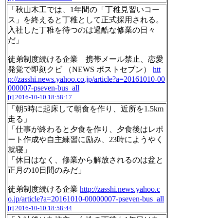
「秋山木工では、1年間の「丁稚見習いコー
ス」を終えると丁稚として正式採用される。
入社した丁稚を待つのは過酷な修業の日々
だ」
徒弟制度続ける企業 携帯メール禁止、恋愛
発覚で即刻クビ （NEWS ポストセブン）
htt
p://zasshi.news.yahoo.co.jp/article?a=20161010-00
000007-pseven-bus_all
[t]
2016-10-10 18:58:17
「朝5時に起床して朝食を作り、近所を1.5km
走る」
「仕事が終わると夕食を作り、夕食後はレポ
ート作成や自主練習に励み、23時にようやく
就寝」
「休日はなく、修業から解放されるのは盆と
正月の10日間のみだ」
徒弟制度続ける企業
http://zasshi.news.yahoo.c
o.jp/article?a=20161010-00000007-pseven-bus_all
[t]
2016-10-10 18:58:44