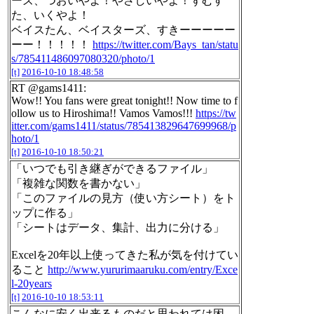
ーズ、つおいやよ！やさしいやよ！ずむす
た、いくやよ！
ベイスたん、ベイスターズ、すきーーーーー
ーー！！！！！
https://twitter.com/Bays_tan/statu
s/785411486097080320/photo/1
[t]
2016-10-10 18:48:58
RT @gams1411:
Wow!! You fans were great tonight!! Now time to f
ollow us to Hiroshima!! Vamos Vamos!!!
https://tw
itter.com/gams1411/status/785413829647699968/p
hoto/1
[t]
2016-10-10 18:50:21
「いつでも引き継ぎができるファイル」
「複雑な関数を書かない」
「このファイルの見方（使い方シート）をト
ップに作る」
「シートはデータ、集計、出力に分ける」
Excelを20年以上使ってきた私が気を付けてい
ること
http://www.yururimaaruku.com/entry/Exce
l-20years
[t]
2016-10-10 18:53:11
こんなに安く出来るものだと思われては困