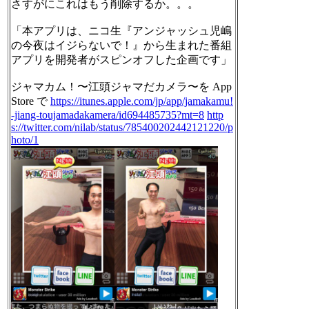
さすがにこれはもう削除するか。。。
「本アプリは、ニコ生『アンジャッシュ児嶋
の今夜はイジらないで！』から生まれた番組
アプリを開発者がスピンオフした企画です」
ジャマカム！〜江頭ジャマだカメラ〜を App
Store で
https://itunes.apple.com/jp/app/jamakamu!
-jiang-toujamadakamera/id694485735?mt=8
http
s://twitter.com/nilab/status/785400202442121220/p
hoto/1