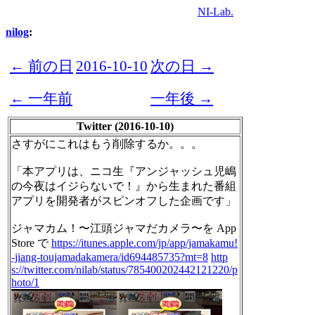
NI-Lab.
nilog
:
← 前の日
2016-10-10
次の日 →
← 一年前
一年後 →
Twitter (2016-10-10)
さすがにこれはもう削除するか。。。
「本アプリは、ニコ生『アンジャッシュ児嶋
の今夜はイジらないで！』から生まれた番組
アプリを開発者がスピンオフした企画です」
ジャマカム！〜江頭ジャマだカメラ〜を App
Store で
https://itunes.apple.com/jp/app/jamakamu!
-jiang-toujamadakamera/id694485735?mt=8
http
s://twitter.com/nilab/status/785400202442121220/p
hoto/1