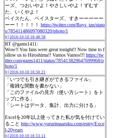
ーズ、つおいやよ！やさしいやよ！ずむす
た、いくやよ！
ベイスたん、ベイスターズ、すきーーーーー
ーー！！！！！
https://twitter.com/Bays_tan/statu
s/785411486097080320/photo/1
[t]
2016-10-10 18:48:58
RT @gams1411:
Wow!! You fans were great tonight!! Now time to f
ollow us to Hiroshima!! Vamos Vamos!!!
https://tw
itter.com/gams1411/status/785413829647699968/p
hoto/1
[t]
2016-10-10 18:50:21
「いつでも引き継ぎができるファイル」
「複雑な関数を書かない」
「このファイルの見方（使い方シート）をト
ップに作る」
「シートはデータ、集計、出力に分ける」
Excelを20年以上使ってきた私が気を付けてい
ること
http://www.yururimaaruku.com/entry/Exce
l-20years
[t]
2016-10-10 18:53:11