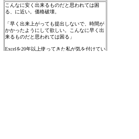
こんなに安く出来るものだと思われては困
る、に近い。価格破壊。
「早く出来上がっても提出しないで、時間が
かかったようにして欲しい。こんなに早く出
来るものだと思われては困る」
Excelを20年以上使ってきた私が気を付けてい
ること
http://www.yururimaaruku.com/entry/Exce
l-20years
[t]
2016-10-10 18:53:30
コメントより。
「同じノリで脱税公開したら即刻お縄でし
ょ？」
「何人が職人に昇格できてるのか気になる。
成果が出てるなら数字も出せるよね」
はてなブックマーク - 徒弟制度続ける企業
携帯メール禁止、恋愛発覚で即刻クビ
http://b.
hatena.ne.jp/entry/zasshi.news.yahoo.co.jp/article?
a=20161010-00000007-pseven-bus_all