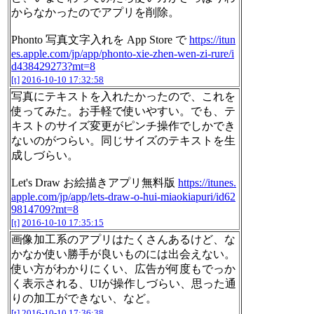
からなかったのでアプリを削除。
Phonto 写真文字入れを App Store で
https://itun
es.apple.com/jp/app/phonto-xie-zhen-wen-zi-rure/i
d438429273?mt=8
[t]
2016-10-10 17:32:58
写真にテキストを入れたかったので、これを
使ってみた。お手軽で使いやすい。でも、テ
キストのサイズ変更がピンチ操作でしかでき
ないのがつらい。同じサイズのテキストを生
成しづらい。
Let's Draw お絵描きアプリ無料版
https://itunes.
apple.com/jp/app/lets-draw-o-hui-miaokiapuri/id62
9814709?mt=8
[t]
2016-10-10 17:35:15
画像加工系のアプリはたくさんあるけど、な
かなか使い勝手が良いものには出会えない。
使い方がわかりにくい、広告が何度もでっか
く表示される、UIが操作しづらい、思った通
りの加工ができない、など。
[t]
2016-10-10 17:36:38