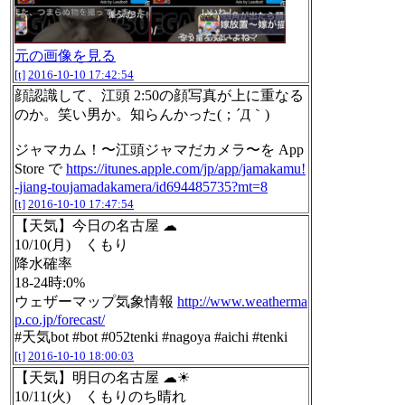
元の画像を見る
[t]
2016-10-10 17:42:54
顔認識して、江頭 2:50の顔写真が上に重なる
のか。笑い男か。知らんかった(；´Д｀)
ジャマカム！〜江頭ジャマだカメラ〜を App
Store で
https://itunes.apple.com/jp/app/jamakamu!
-jiang-toujamadakamera/id694485735?mt=8
[t]
2016-10-10 17:47:54
【天気】今日の名古屋 ☁
10/10(月) くもり
降水確率
18-24時:0%
ウェザーマップ気象情報
http://www.weatherma
p.co.jp/forecast/
#天気bot #bot #052tenki #nagoya #aichi #tenki
[t]
2016-10-10 18:00:03
【天気】明日の名古屋 ☁☀
10/11(火) くもりのち晴れ