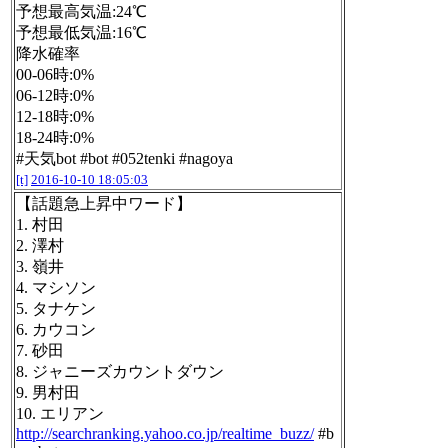
予想最高気温:24℃
予想最低気温:16℃
降水確率
00-06時:0%
06-12時:0%
12-18時:0%
18-24時:0%
#天気bot #bot #052tenki #nagoya
[t]
2016-10-10 18:05:03
【話題急上昇中ワード】
1. 村田
2. 澤村
3. 嶺井
4. マシソン
5. タナケン
6. カウコン
7. 砂田
8. ジャニーズカウントダウン
9. 男村田
10. エリアン
http://searchranking.yahoo.co.jp/realtime_buzz/
#b