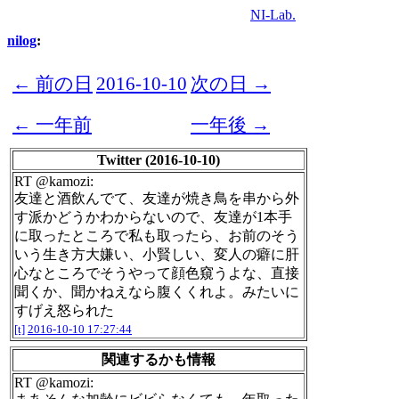
NI-Lab.
nilog
:
← 前の日
2016-10-10
次の日 →
← 一年前
一年後 →
Twitter (2016-10-10)
RT @kamozi:
友達と酒飲んでて、友達が焼き鳥を串から外
す派かどうかわからないので、友達が1本手
に取ったところで私も取ったら、お前のそう
いう生き方大嫌い、小賢しい、変人の癖に肝
心なところでそうやって顔色窺うよな、直接
聞くか、聞かねえなら腹くくれよ。みたいに
すげえ怒られた
[t]
2016-10-10 17:27:44
関連するかも情報
RT @kamozi: