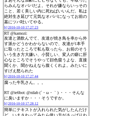
まあそんな加齢にビビらなくても、年取った
らみんなオババだよ。それが嫌ならいっその
こと、若く美しい内に死ねばいいんだ。私は
絶対生き延びて元気なオババになってお前の
墓にツバ吐いてやる。
[t]
2016-10-10 17:27:23
RT @kamozi:
友達と酒飲んでて、友達が焼き鳥を串から外
す派かどうかわからないので、友達が1本手
に取ったところで私も取ったら、お前のそう
いう生き方大嫌い、小賢しい、変人の癖に肝
心なところでそうやって顔色窺うよな、直接
聞くか、聞かねえなら腹くくれよ。みたいに
すげえ怒られた
[t]
2016-10-10 17:27:44
腐った牛乳さん。。。
RT @ie6bot: @nilab (´・ω・｀) ・・・そんな
に臭いますか・・・そうですか。
[t]
2016-10-10 17:28:12
簡単にテキストが入れられた気がしたんだけ
ど、いまさわってみたら使い方がさっぱりわ