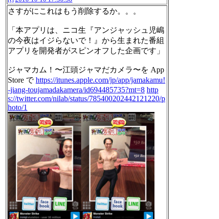
さすがにこれはもう削除するか。。。
「本アプリは、ニコ生『アンジャッシュ児嶋
の今夜はイジらないで！』から生まれた番組
アプリを開発者がスピンオフした企画です」
ジャマカム！〜江頭ジャマだカメラ〜を App
Store で
https://itunes.apple.com/jp/app/jamakamu!
-jiang-toujamadakamera/id694485735?mt=8
http
s://twitter.com/nilab/status/785400202442121220/p
hoto/1