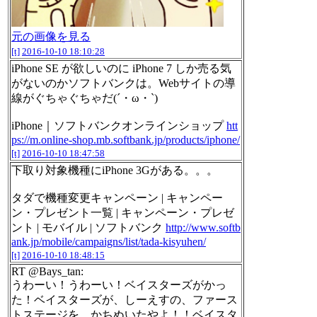
元の画像を見る
[t]
2016-10-10 18:10:28
iPhone SE が欲しいのに iPhone 7 しか売る気
がないのかソフトバンクは。Webサイトの導
線がぐちゃぐちゃだ(´・ω・`)
iPhone｜ソフトバンクオンラインショップ
htt
ps://m.online-shop.mb.softbank.jp/products/iphone/
[t]
2016-10-10 18:47:58
下取り対象機種にiPhone 3Gがある。。。
タダで機種変更キャンペーン | キャンペー
ン・プレゼント一覧 | キャンペーン・プレゼ
ント | モバイル | ソフトバンク
http://www.softb
ank.jp/mobile/campaigns/list/tada-kisyuhen/
[t]
2016-10-10 18:48:15
RT @Bays_tan:
うわーい！うわーい！ベイスターズがかっ
た！ベイスターズが、しーえすの、ファース
トステージを、かちぬいたやよ！！ベイスタ