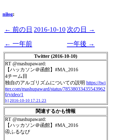
nilog
:
← 前の日
2016-10-10
次の日 →
← 一年前
一年後 →
Twitter (2016-10-10)
RT @mashupaward:
【ハッカソン＠函館】#MA_2016
4チーム目
独自のアルゴリズムについての説明
https://twi
tter.com/mashupaward/status/78538033435543962
0/video/1
[t]
2016-10-10 17:21:23
関連するかも情報
RT @mashupaward:
【ハッカソン＠函館】#MA_2016
④ふるなび