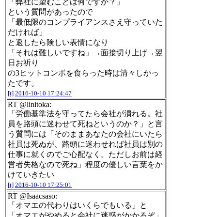
「弊社に望むことは何ですか？」
という質問があったので
「最低限のコンプライアンスさえ守っていた
だければ」
と返したら険しい表情になり
「それは難しいですね」→面接切り上げ→翌
日お祈り
の3ヒットコンボを食らった時は清々しかっ
たです。
[t]
2016-10-10 17:24:47
RT @linitoka:
「労働基準法を守ってたら会社が潰れる。社
員を路頭に迷わせて死ねというのか？」と言
う質問には「そのままあなたの会社にいたら
社員は死ぬが、路頭に迷わせれば社員は別の
仕事に就くのでご心配なく。ただしお前は経
営者失格なので死ね」程度の優しい言葉をか
けていきたい
[t]
2016-10-10 17:25:01
RT @Isaacsaso:
「オマエの代わりはいくらでもいる」と
「オマエがやめると会社に迷惑がかかるぞ」