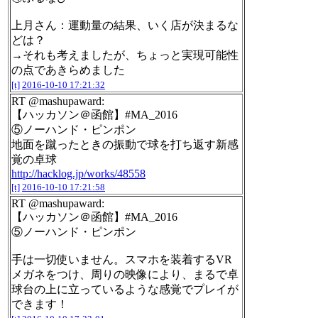
上月さん：運動量の結果、いく店が決まるな
どは？
→それも考えましたが、ちょっと実現可能性
の点であきらめました
[t]
2016-10-10 17:21:32
RT @mashupaward:
【ハッカソン＠函館】#MA_2016
⑤ノーハンド・ピンポン
地面を蹴ったときの振動で球を打ち返す新感
覚の卓球
http://hacklog.jp/works/48558
[t]
2016-10-10 17:21:58
RT @mashupaward:
【ハッカソン＠函館】#MA_2016
⑤ノーハンド・ピンポン
手は一切使いません。スマホを装着するVR
メガネをつけ、周りの映像により、まるで卓
球台の上に立っているような感覚でプレイが
できます！