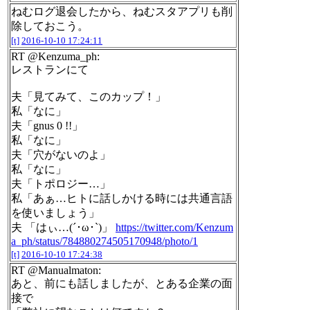
ねむログ退会したから、ねむスタアプリも削
除しておこう。
[t]
2016-10-10 17:24:11
RT @Kenzuma_ph:
レストランにて
夫「見てみて、このカップ！」
私「なに」
夫「gnus 0 !!」
私「なに」
夫「穴がないのよ」
私「なに」
夫「トポロジー…」
私「あぁ…ヒトに話しかける時には共通言語
を使いましょう」
夫 「はぃ…(´･ω･`)」
https://twitter.com/Kenzum
a_ph/status/784880274505170948/photo/1
[t]
2016-10-10 17:24:38
RT @Manualmaton:
あと、前にも話しましたが、とある企業の面
接で