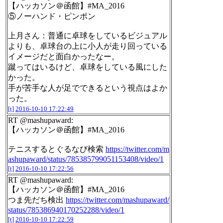
【ハッカソン＠函館】#MA_2016
⑤ノーハンド・ピンポン
上月さん：普通に卓球をしているビジュアル
よりも、卓球台の上に小人が走り回っている
イメージだと面白かったなー。
蹴ってはいるけど、卓球をしている風にした
かった。
手が苦手な人が足でできるという視点はよか
った。
[t]
2016-10-10 17:22:49
RT @mashupaward:
【ハッカソン＠函館】#MA_2016
テニスするとぐるなび検索
https://twitter.com/m
ashupaward/status/785385799051153408/video/1
[t]
2016-10-10 17:22:56
RT @mashupaward:
【ハッカソン＠函館】#MA_2016
つま先だち検出
https://twitter.com/mashupaward/
status/785386940170252288/video/1
[t]
2016-10-10 17:22:59