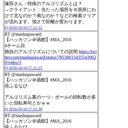
塚田さん：特殊のアルゴリズムとは？
→クライアント：当たった場所を８箇所にわ
けて北なのか？南なのか？などの検索クリア
が流れます。強さで距離が変わります。
[t]
2016-10-10 17:21:12
RT @mashupaward:
【ハッカソン＠函館】#MA_2016
4チーム目
独自のアルゴリズムについての説明
https://twi
tter.com/mashupaward/status/78538033435543962
0/video/1
[t]
2016-10-10 17:21:23
RT @mashupaward:
【ハッカソン＠函館】#MA_2016
④ふるなび
アルゴリズム案の一つ：ボールの回転数が多
いと回転寿司とかｗｗ
[t]
2016-10-10 17:21:28
RT @mashupaward:
【ハッカソン＠函館】#MA_2016
④ふるなび