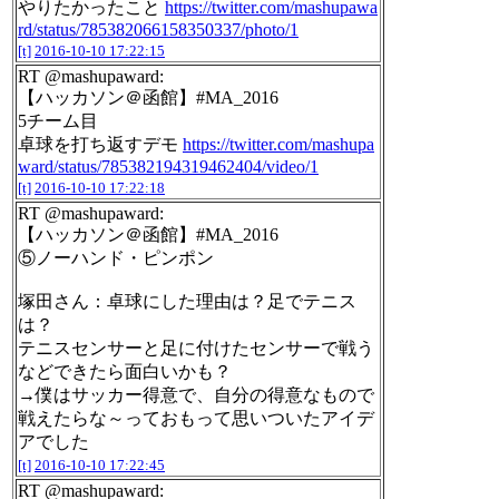
やりたかったこと
https://twitter.com/mashupawa
rd/status/785382066158350337/photo/1
[t]
2016-10-10 17:22:15
RT @mashupaward:
【ハッカソン＠函館】#MA_2016
5チーム目
卓球を打ち返すデモ
https://twitter.com/mashupa
ward/status/785382194319462404/video/1
[t]
2016-10-10 17:22:18
RT @mashupaward:
【ハッカソン＠函館】#MA_2016
⑤ノーハンド・ピンポン
塚田さん：卓球にした理由は？足でテニス
は？
テニスセンサーと足に付けたセンサーで戦う
などできたら面白いかも？
→僕はサッカー得意で、自分の得意なもので
戦えたらな～っておもって思いついたアイデ
アでした
[t]
2016-10-10 17:22:45
RT @mashupaward: