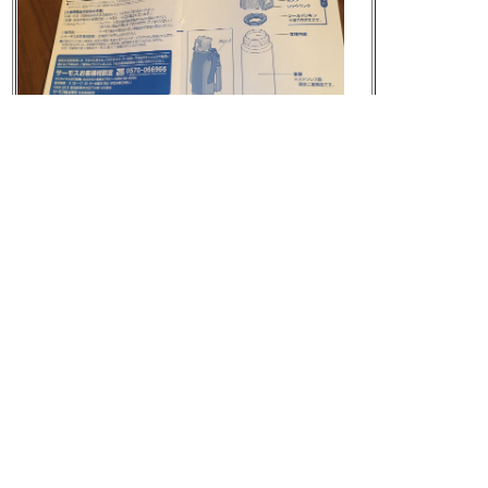
元の画像を見る
[t]
2016-10-10 16:01:09
サーモス 真空断熱スポーツボトル 取扱説明
書 品番FFZ-01F用 使用方法とパッキンの取り
付け方
サーモス 真空断熱スポーツボトル 【ワンタ
ッチオープンタイプ】 1.0L ブラックイエロ
ー FFZ-1001F BKY
https://www.amazon.co.jp/o/
ASIN/B01BEJVDDI/nilabnilog-22
https://twitter.c
om/nilab/status/785374711832117249/photo/1