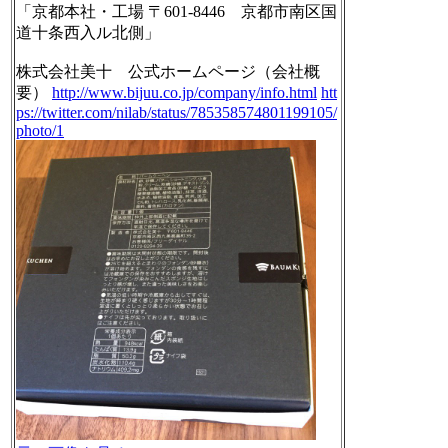
「京都本社・工場 〒601-8446 京都市南区国
道十条西入ル北側」
株式会社美十 公式ホームページ（会社概
要）
http://www.bijuu.co.jp/company/info.html
htt
ps://twitter.com/nilab/status/785358574801199105/
photo/1