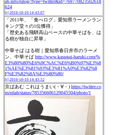
ab.info/nilog/?type=twitter&id=769770823502618
624
[t]
2016-10-10 14:43:07
「2011年、「食べログ」愛知県ラーメンラン
キング堂々の1位獲得」
「歴史ある飛騨高山ベースの中華そばを、は
る樹が独自に昇華」
中華そば はる樹｜愛知県春日井市のラーメ
ン、中華そば
http://www.kasugai-haruki.com/%
E3%80%80%E6%9C%AC%E6%B0%97%E3%8
1%AE%E3%81%93%E3%81%A0%E3%82%8
F%E3%82%8A%E3%80%80/
[t]
2016-10-10 14:43:52
京ばあむ これはうまい(・∀・)
https://twitter.co
m/nilab/status/785356606129045504/photo/1