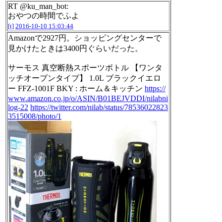
RT @ku_man_bot:
おやつの時間でふよ
[t]
2016-10-10 15:03:44
Amazonで2927円。ショッピングセンターで
見かけたときは3400円ぐらいだった。
サーモス 真空断熱スポーツボトル 【ワンタ
ッチオープンタイプ】 1.0L ブラックイエロ
ー FFZ-1001F BKY : ホーム＆キッチン
https://
www.amazon.co.jp/o/ASIN/B01BEJVDDI/nilabni
log-22
https://twitter.com/nilab/status/78536022823
3515008/photo/1