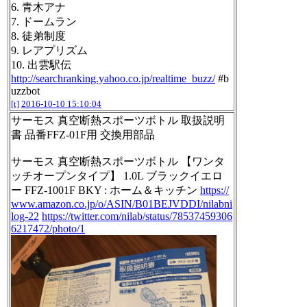
6. 青木アナ
7. ドームラン
8. 徒弟制度
9. レアプリズム
10. 出雲駅伝
http://searchranking.yahoo.co.jp/realtime_buzz/
#b
uzzbot
[t]
2016-10-10 15:10:04
サーモス 真空断熱スポーツボトル 取扱説明
書 品番FFZ-01F用 交換用部品
サーモス 真空断熱スポーツボトル 【ワンタ
ッチオープンタイプ】 1.0L ブラックイエロ
ー FFZ-1001F BKY : ホーム＆キッチン
https://
www.amazon.co.jp/o/ASIN/B01BEJVDDI/nilabni
log-22
https://twitter.com/nilab/status/78537459306
6217472/photo/1