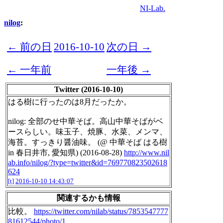
NI-Lab.
nilog
:
← 前の日
2016-10-10
次の日 →
← 一年前
一年後 →
Twitter (2016-10-10)
はる樹に行ったのは8月だったか。
nilog: 全部のせ中華そば。高山中華そばがベ
ースらしい。味玉子、焼豚、水菜、メンマ、
海苔。すっきり醤油味。 (@ 中華そば はる樹
in 春日井市, 愛知県) (2016-08-28)
http://www.nil
ab.info/nilog/?type=twitter&id=769770823502618
624
[t]
2016-10-10 14:43:07
関連するかも情報
比較。
https://twitter.com/nilab/status/7853547777
81612544/photo/1