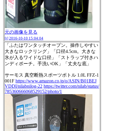
元の画像を見る
[t]
2016-10-10 15:04:04
「ふたはワンタッチオープン。操作しやすい
大きなロックリング」「口径4.5cm。大きな
氷が入るワイドな口径」「ストラップ付きハ
ンディポーチ。手洗いOK」「丈夫な底」
サーモス 真空断熱スポーツボトル 1.0L FFZ-1
001F
https://www.amazon.co.jp/o/ASIN/B01BEJ
VDDI/nilabnilog-22
https://twitter.com/nilab/status/
785360666068529152/photo/1