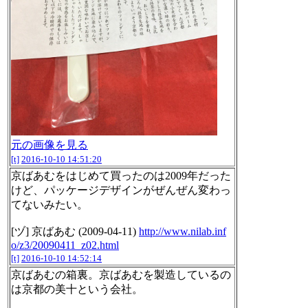
元の画像を見る
[t]
2016-10-10 14:51:20
京ばあむをはじめて買ったのは2009年だった
けど、パッケージデザインがぜんぜん変わっ
てないみたい。
[ヅ] 京ばあむ (2009-04-11)
http://www.nilab.inf
o/z3/20090411_z02.html
[t]
2016-10-10 14:52:14
京ばあむの箱裏。京ばあむを製造しているの
は京都の美十という会社。