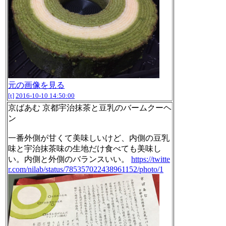
元の画像を見る
[t]
2016-10-10 14:50:00
京ばあむ 京都宇治抹茶と豆乳のバームクーヘ
ン
一番外側が甘くて美味しいけど、内側の豆乳
味と宇治抹茶味の生地だけ食べても美味し
い。内側と外側のバランスいい。
https://twitte
r.com/nilab/status/785357022438961152/photo/1