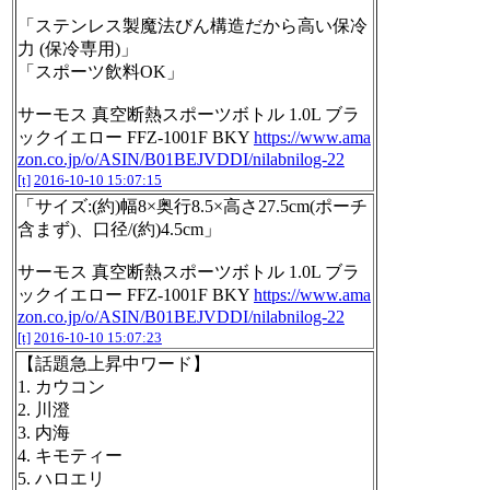
「ステンレス製魔法びん構造だから高い保冷
力 (保冷専用)」
「スポーツ飲料OK」
サーモス 真空断熱スポーツボトル 1.0L ブラ
ックイエロー FFZ-1001F BKY
https://www.ama
zon.co.jp/o/ASIN/B01BEJVDDI/nilabnilog-22
[t]
2016-10-10 15:07:15
「サイズ:(約)幅8×奥行8.5×高さ27.5cm(ポーチ
含まず)、口径/(約)4.5cm」
サーモス 真空断熱スポーツボトル 1.0L ブラ
ックイエロー FFZ-1001F BKY
https://www.ama
zon.co.jp/o/ASIN/B01BEJVDDI/nilabnilog-22
[t]
2016-10-10 15:07:23
【話題急上昇中ワード】
1. カウコン
2. 川澄
3. 内海
4. キモティー
5. ハロエリ