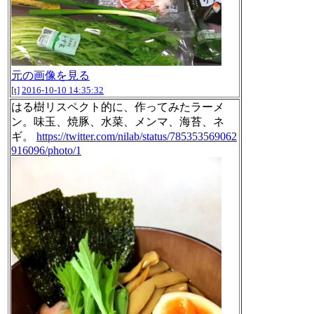
元の画像を見る
[t]
2016-10-10 14:35:32
はる樹リスペクト的に、作ってみたラーメ
ン。味玉、焼豚、水菜、メンマ、海苔、ネ
ギ。
https://twitter.com/nilab/status/785353569062
916096/photo/1