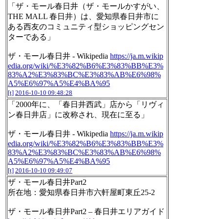
「ザ・モール春日井（ザ・モールかすがい、
THE MALL 春日井）は、愛知県春日井市に
ある西友のコミュニティ型ショッピングセン
ターである」
ザ・モール春日井 - Wikipedia
https://ja.m.wikip
edia.org/wiki/%E3%82%B6%E3%83%BB%E3%
83%A2%E3%83%BC%E3%83%AB%E6%98%
A5%E6%97%A5%E4%BA%95
[t]
2016-10-10 09:48:28
「2000年に、「春日井西武」店から「リヴィ
ン春日井店」に改称され、現在に至る」
ザ・モール春日井 - Wikipedia
https://ja.m.wikip
edia.org/wiki/%E3%82%B6%E3%83%BB%E3%
83%A2%E3%83%BC%E3%83%AB%E6%98%
A5%E6%97%A5%E4%BA%95
[t]
2016-10-10 09:49:07
ザ・モール春日井Part2
所在地：愛知県春日井市六軒屋町東丘25-2
ザ・モール春日井Part2 – 春日井エリアガイド