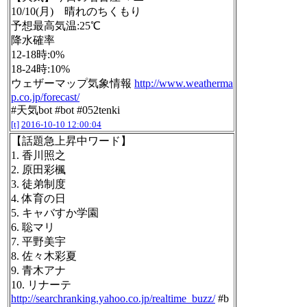
10/10(月) 晴れのちくもり
予想最高気温:25℃
降水確率
12-18時:0%
18-24時:10%
ウェザーマップ気象情報
http://www.weatherma
p.co.jp/forecast/
#天気bot #bot #052tenki
[t]
2016-10-10 12:00:04
【話題急上昇中ワード】
1. 香川照之
2. 原田彩楓
3. 徒弟制度
4. 体育の日
5. キャバすか学園
6. 聡マリ
7. 平野美宇
8. 佐々木彩夏
9. 青木アナ
10. リナーテ
http://searchranking.yahoo.co.jp/realtime_buzz/
#b