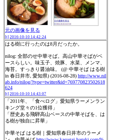
元の画像を見る
[t]
2016-10-10 14:42:24
はる樹に行ったのは8月だったか。
nilog: 全部のせ中華そば。高山中華そばがベ
ースらしい。味玉子、焼豚、水菜、メンマ、
海苔。すっきり醤油味。 (@ 中華そば はる樹
in 春日井市, 愛知県) (2016-08-28)
http://www.nil
ab.info/nilog/?type=twitter&id=769770823502618
624
[t]
2016-10-10 14:43:07
「2011年、「食べログ」愛知県ラーメンラン
キング堂々の1位獲得」
「歴史ある飛騨高山ベースの中華そばを、は
る樹が独自に昇華」
中華そば はる樹｜愛知県春日井市のラーメ
ン、中華そば
http://www.kasugai-haruki.com/%