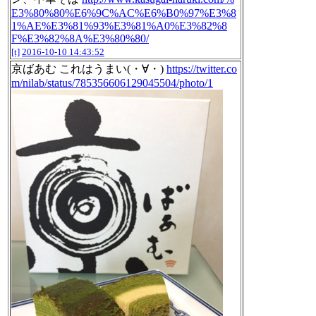
E3%80%80%E6%9C%AC%E6%B0%97%E3%8
1%AE%E3%81%93%E3%81%A0%E3%82%8
F%E3%82%8A%E3%80%80/
[t]
2016-10-10 14:43:52
京ばあむ これはうまい(・∀・)
https://twitter.co
m/nilab/status/785356606129045504/photo/1