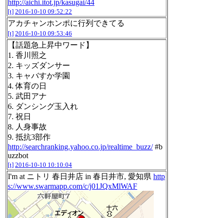
http://aichi.itot.jp/kasugai/44
[t]
2016-10-10 09:52:22
アカチャンホンポに行列できてる
[t]
2016-10-10 09:53:46
【話題急上昇中ワード】
1. 香川照之
2. キッズダンサー
3. キャバすか学園
4. 体育の日
5. 武田アナ
6. ダンシング玉入れ
7. 祝日
8. 人身事故
9. 抵抗3部作
http://searchranking.yahoo.co.jp/realtime_buzz/
#b
uzzbot
[t]
2016-10-10 10:10:04
I'm at ニトリ 春日井店 in 春日井市, 愛知県
http
s://www.swarmapp.com/c/j01JQxMlWAF