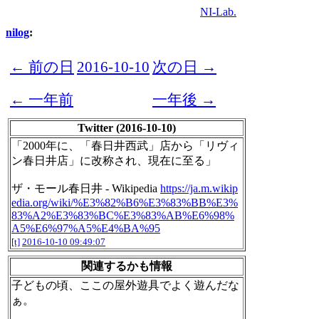
NI-Lab.
nilog
:
← 前の日
2016-10-10
次の日 →
← 一年前
一年後 →
Twitter (2016-10-10)
「2000年に、「春日井西武」店から「リヴィ
ン春日井店」に改称され、現在に至る」
ザ・モール春日井 - Wikipedia
https://ja.m.wikip
edia.org/wiki/%E3%82%B6%E3%83%BB%E3%
83%A2%E3%83%BC%E3%83%AB%E6%98%
A5%E6%97%A5%E4%BA%95
[t]
2016-10-10 09:49:07
関連するかも情報
子どもの頃、ここの屋外遊具でよく遊んだな
ぁ。