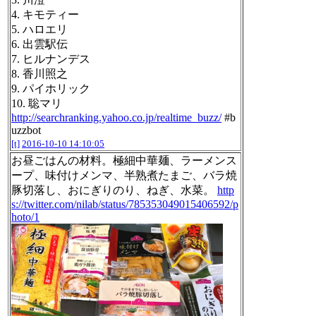
4. キモティー
5. ハロエリ
6. 出雲駅伝
7. ヒルナンデス
8. 香川照之
9. パイホリック
10. 聡マリ
http://searchranking.yahoo.co.jp/realtime_buzz/
#b
uzzbot
[t]
2016-10-10 14:10:05
お昼ごはんの材料。極細中華麺、ラーメンス
ープ、味付けメンマ、半熟煮たまご、バラ焼
豚切落し、おにぎりのり、ねぎ、水菜。
http
s://twitter.com/nilab/status/785353049015406592/p
hoto/1