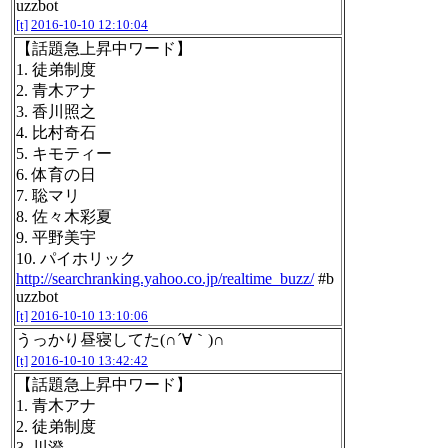
uzzbot
[t]
2016-10-10 12:10:04
【話題急上昇中ワード】
1. 徒弟制度
2. 青木アナ
3. 香川照之
4. 比村奇石
5. キモティー
6. 体育の日
7. 聡マリ
8. 佐々木彩夏
9. 平野美宇
10. パイホリック
http://searchranking.yahoo.co.jp/realtime_buzz/
#b
uzzbot
[t]
2016-10-10 13:10:06
うっかり昼寝してた(∩´∀｀)∩
[t]
2016-10-10 13:42:42
【話題急上昇中ワード】
1. 青木アナ
2. 徒弟制度
3. 川澄