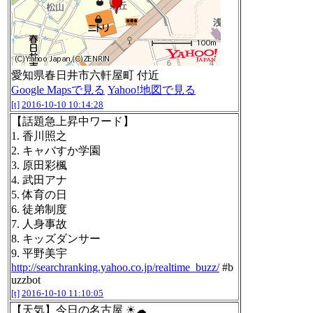
愛知県春日井市六軒屋町 付近
Google Mapsで見る
Yahoo!地図で見る
[t]
2016-10-10 10:14:28
【話題急上昇中ワード】
1. 香川照之
2. キャバすか学園
3. 原田彩楓
4. 武田アナ
5. 体育の日
6. 徒弟制度
7. 人身事故
8. キッズダンサー
9. 平野美宇
http://searchranking.yahoo.co.jp/realtime_buzz/
#b
uzzbot
[t]
2016-10-10 11:10:05
【天気】今日の名古屋 ☀☁