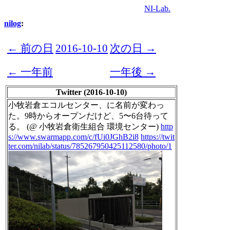
NI-Lab.
nilog
:
← 前の日
2016-10-10
次の日 →
← 一年前
一年後 →
Twitter (2016-10-10)
小牧岩倉エコルセンター、に名前が変わっ
た。9時からオープンだけど、5〜6台待って
る。 (@ 小牧岩倉衛生組合 環境センター)
http
s://www.swarmapp.com/c/fUi0JGhB2i8
https://twit
ter.com/nilab/status/785267950425112580/photo/1