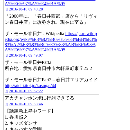
A5%E6%97%A5%E4%BA%95
[t]
2016-10-10 09:48:28
「2000年に、「春日井西武」店から「リヴィ
ン春日井店」に改称され、現在に至る」
ザ・モール春日井 - Wikipedia
https://ja.m.wikip
edia.org/wiki/%E3%82%B6%E3%83%BB%E3%
83%A2%E3%83%BC%E3%83%AB%E6%98%
A5%E6%97%A5%E4%BA%95
[t]
2016-10-10 09:49:07
ザ・モール春日井Part2
所在地：愛知県春日井市六軒屋町東丘25-2
ザ・モール春日井Part2 – 春日井エリアガイド
http://aichi.itot.jp/kasugai/44
[t]
2016-10-10 09:52:22
アカチャンホンポに行列できてる
[t]
2016-10-10 09:53:46
【話題急上昇中ワード】
1. 香川照之
2. キッズダンサー
3. キャバすか学園