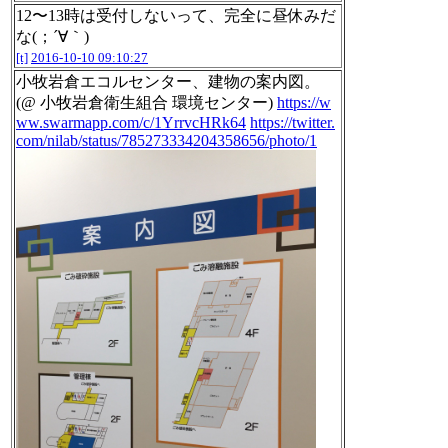
12〜13時は受付しないって、完全に昼休みだ
な(；´∀｀)
[t]
2016-10-10 09:10:27
小牧岩倉エコルセンター、建物の案内図。
(@ 小牧岩倉衛生組合 環境センター)
https://w
ww.swarmapp.com/c/1YrrvcHRk64
https://twitter.
com/nilab/status/785273334204358656/photo/1