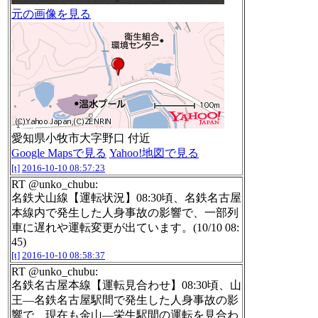
元の画像を見る
愛知県小牧市大字野口 付近
Google Mapsで見る
Yahoo!地図で見る
[t]
2016-10-10 08:57:23
RT @unko_chubu:
名鉄犬山線【運転状況】08:30頃、名鉄名古屋
本線内で発生した人身事故の影響で、一部列
車に遅れや運転変更が出ています。(10/10 08:
45)
[t]
2016-10-10 08:58:37
RT @unko_chubu:
名鉄名古屋本線【運転見合わせ】08:30頃、山
王―名鉄名古屋駅間で発生した人身事故の影
響で、現在も金山―栄生駅間の運転を見合わ