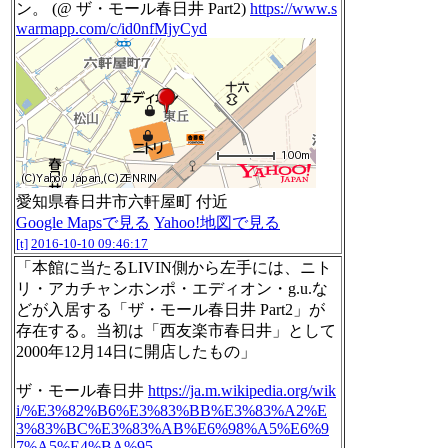
ン。 (@ ザ・モール春日井 Part2)
https://www.s
warmapp.com/c/id0nfMjyCyd
愛知県春日井市六軒屋町 付近
Google Mapsで見る
Yahoo!地図で見る
[t]
2016-10-10 09:46:17
「本館に当たるLIVIN側から左手には、ニト
リ・アカチャンホンポ・エディオン・g.u.な
どが入居する「ザ・モール春日井 Part2」が
存在する。当初は「西友楽市春日井」として
2000年12月14日に開店したもの」
ザ・モール春日井
https://ja.m.wikipedia.org/wik
i/%E3%82%B6%E3%83%BB%E3%83%A2%E
3%83%BC%E3%83%AB%E6%98%A5%E6%9
7%A5%E4%BA%95