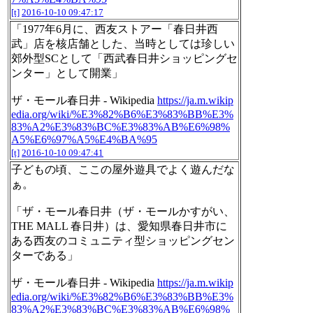
[t]
2016-10-10 09:47:17
「1977年6月に、西友ストアー「春日井西
武」店を核店舗とした、当時としては珍しい
郊外型SCとして「西武春日井ショッピングセ
ンター」として開業」
ザ・モール春日井 - Wikipedia
https://ja.m.wikip
edia.org/wiki/%E3%82%B6%E3%83%BB%E3%
83%A2%E3%83%BC%E3%83%AB%E6%98%
A5%E6%97%A5%E4%BA%95
[t]
2016-10-10 09:47:41
子どもの頃、ここの屋外遊具でよく遊んだな
ぁ。
「ザ・モール春日井（ザ・モールかすがい、
THE MALL 春日井）は、愛知県春日井市に
ある西友のコミュニティ型ショッピングセン
ターである」
ザ・モール春日井 - Wikipedia
https://ja.m.wikip
edia.org/wiki/%E3%82%B6%E3%83%BB%E3%
83%A2%E3%83%BC%E3%83%AB%E6%98%