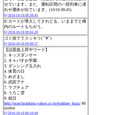
せています。また、運転区間の一部列車に遅
れや運休が出ています。(10/10 08:45)
[t]
2016-10-10 08:58:41
ICカードが導入してされとる。いままでと構
内のルートもちがう。
[t]
2016-10-10 09:02:29
ゴミ捨ててスッキリ( ﾟ∀ﾟ)
[t]
2016-10-10 09:08:57
【話題急上昇中ワード】
1. キッズダンサー
2. キャバすか学園
3. ダンシング玉入れ
4. 体育の日
5. めざまし
6. 武田アナ
7. ラブチェア
8. うろこ雲
9. 祝日
http://searchranking.yahoo.co.jp/realtime_buzz/
#b
uzzbot
[t]
2016-10-10 09:10:04