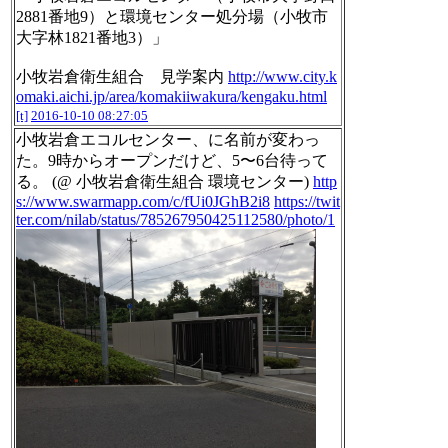
2881番地9）と環境センター処分場（小牧市
大字林1821番地3）」
小牧岩倉衛生組合 見学案内
http://www.city.k
omaki.aichi.jp/area/komakiiwakura/kengaku.html
[t]
2016-10-10 08:27:05
小牧岩倉エコルセンター、に名前が変わっ
た。9時からオープンだけど、5〜6台待って
る。 (@ 小牧岩倉衛生組合 環境センター)
http
s://www.swarmapp.com/c/fUi0JGhB2i8
https://twit
ter.com/nilab/status/785267950425112580/photo/1