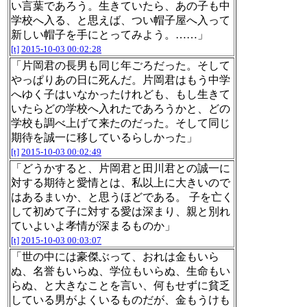
い言葉であろう。生きていたら、あの子も中
学校へ入る、と思えば、つい帽子屋へ入って
新しい帽子を手にとってみよう。……」
[t]
2015-10-03 00:02:28
「片岡君の長男も同じ年ごろだった。そして
やっぱりあの日に死んだ。片岡君はもう中学
へゆく子はいなかったけれども、もし生きて
いたらどの学校へ入れたであろうかと、どの
学校も調べ上げて来たのだった。そして同じ
期待を誠一に移しているらしかった」
[t]
2015-10-03 00:02:49
「どうかすると、片岡君と田川君との誠一に
対する期待と愛情とは、私以上に大きいので
はあるまいか、と思うほどである。 子を亡く
して初めて子に対する愛は深まり、親と別れ
ていよいよ孝情が深まるものか」
[t]
2015-10-03 00:03:07
「世の中には豪傑ぶって、おれは金もいら
ぬ、名誉もいらぬ、学位もいらぬ、生命もい
らぬ、と大きなことを言い、何もせずに貧乏
している男がよくいるものだが、金もうけも