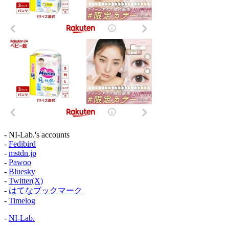
- NI-Lab.'s accounts
-
Fedibird
-
mstdn.jp
-
Pawoo
-
Bluesky
-
Twitter(X)
-
はてなブックマーク
-
Timelog
-
NI-Lab.