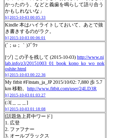
かったのう、などと義歯を鳴らして語り合う
かもしれないな」
[t]
2015-10-03 00:05:33
Kindle 本はハイライトしておいて、あとで抜
き書きするのがラク。
[t]
2015-10-03 00:06:01
(´；ω；｀)ﾌﾞﾜｯ
[ヅ] この子を残して (2015-10-03)
http://www.ni
lab.info/z3/20151003_01_book_kono_ko_wo_nok
oshite.html
[t]
2015-10-03 00:22:36
My fitbit #Fitstats_ja_JP 2015/10/02: 7,880 歩 5.7
km 移動。
http://www.fitbit.com/user/24LD3R
[t]
2015-10-03 01:03:27
(:3[＿＿＿]
[t]
2015-10-03 01:18:08
[話題急上昇中ワード]
1. 広登
2. ファフナー
3. オールブラックス