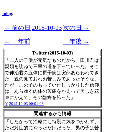
nilog
:
← 前の日
2015-10-03
次の日 →
← 一年前
一年後 →
Twitter (2015-10-03)
「二人の子供が元気なものだから、田川君は
親類を訪ねて三里の道を下っていった。そこ
で伸治君の五体に原子病は突然あらわれてき
た。親の見ておれぬ苦しみであったそうな。
だが、この子のもっていたしっかりした信仰
は、あらゆる肉体の苦痛をかえって美しき花
束にかえて、その臨終を飾った」
[t]
2015-10-03 00:01:08
関連するかも情報
「したがって治療にも特別に気をつかわず、
ただ対症的にやっただけだった。男の子は苦