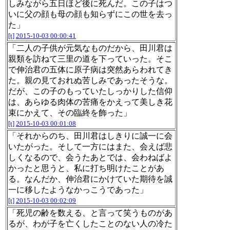
しみながら五日ほど後に死んだ。この子はつ
いに父の顔も母の顔も知らずにこの世を去っ
た」
[t]
2015-10-03 00:00:41
「二人の子供が元気なものだから、田川君は
親類を訪ねて三里の道を下っていった。そこ
で伸治君の五体に原子病は突然あらわれてき
た。親の見ておれぬ苦しみであったそうな。
だが、この子のもっていたしっかりした信仰
は、あらゆる肉体の苦痛をかえって美しき花
束にかえて、その臨終を飾った」
[t]
2015-10-03 00:01:08
「それからのち、田川君はしきりに誠一に会
いたがった。そして一方にはまた、会えば悲
しくなるので、会うたあとでは、会わねばよ
かったと思うと、私に打ち明けたことがあ
る。なんだか、伸治君にかけていた期待を誠
一に移したようなかっこうであった」
[t]
2015-10-03 00:02:09
「死児の齢を数える、と言って笑うものがあ
るが、わが子を亡くしたことのない人の冷た