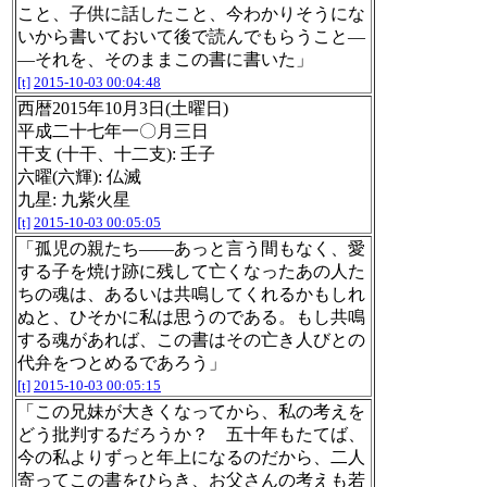
こと、子供に話したこと、今わかりそうにな
いから書いておいて後で読んでもらうこと―
―それを、そのままこの書に書いた」
[t]
2015-10-03 00:04:48
西暦2015年10月3日(土曜日)
平成二十七年一〇月三日
干支 (十干、十二支): 壬子
六曜(六輝): 仏滅
九星: 九紫火星
[t]
2015-10-03 00:05:05
「孤児の親たち――あっと言う間もなく、愛
する子を焼け跡に残して亡くなったあの人た
ちの魂は、あるいは共鳴してくれるかもしれ
ぬと、ひそかに私は思うのである。もし共鳴
する魂があれば、この書はその亡き人びとの
代弁をつとめるであろう」
[t]
2015-10-03 00:05:15
「この兄妹が大きくなってから、私の考えを
どう批判するだろうか？ 五十年もたてば、
今の私よりずっと年上になるのだから、二人
寄ってこの書をひらき、お父さんの考えも若