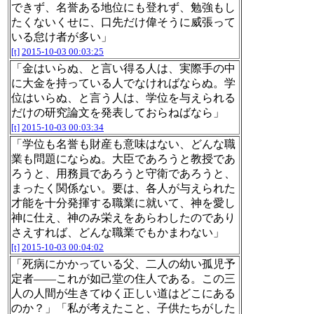
できず、名誉ある地位にも登れず、勉強もし
たくないくせに、口先だけ偉そうに威張って
いる怠け者が多い」
[t]
2015-10-03 00:03:25
「金はいらぬ、と言い得る人は、実際手の中
に大金を持っている人でなければならぬ。学
位はいらぬ、と言う人は、学位を与えられる
だけの研究論文を発表しておらねばなら」
[t]
2015-10-03 00:03:34
「学位も名誉も財産も意味はない、どんな職
業も問題にならぬ。大臣であろうと教授であ
ろうと、用務員であろうと守衛であろうと、
まったく関係ない。要は、各人が与えられた
才能を十分発揮する職業に就いて、神を愛し
神に仕え、神のみ栄えをあらわしたのであり
さえすれば、どんな職業でもかまわない」
[t]
2015-10-03 00:04:02
「死病にかかっている父、二人の幼い孤児予
定者――これが如己堂の住人である。この三
人の人間が生きてゆく正しい道はどこにある
のか？」「私が考えたこと、子供たちがした