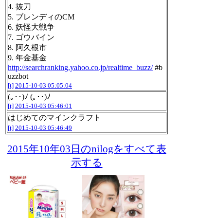
4. 抜刀
5. ブレンディのCM
6. 妖怪大戦争
7. ゴウバイン
8. 阿久根市
9. 年金基金
http://searchranking.yahoo.co.jp/realtime_buzz/
#b
uzzbot
[t]
2015-10-03 05:05:04
(｡･･)ﾉ (｡･･)ﾉ
[t]
2015-10-03 05:46:01
はじめてのマインクラフト
[t]
2015-10-03 05:46:49
2015年10年03日のnilogをすべて表
示する