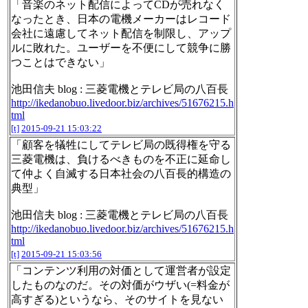
「音楽のネット配信によってCDが売れなく
なったとき、日本の電機メーカーはレコード
会社に遠慮してネット配信を制限し、アップ
ルに敗れた。ユーザーを不便にして競争に勝
つことはできない」
池田信夫 blog : 三菱電機とテレビ局の八百長
http://ikedanobuo.livedoor.biz/archives/51676215.h
tml
[t]
2015-09-21 15:03:22
「顧客を犠牲にしてテレビ局の既得権を守る
三菱電機は、負けるべきものを不正に延命し
て仲よく自滅する日本社会の八百長的構造の
典型」
池田信夫 blog : 三菱電機とテレビ局の八百長
http://ikedanobuo.livedoor.biz/archives/51676215.h
tml
[t]
2015-09-21 15:03:56
「コンテンツ利用の対価として運営者が設定
したものなのだ。その対価がウザい(=料金が
高すぎる)というなら、そのサイトを見ない