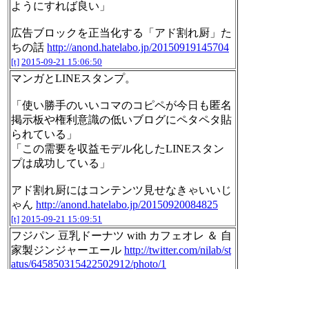
ようにすれば良い」
広告ブロックを正当化する「アド割れ厨」た
ちの話
http://anond.hatelabo.jp/20150919145704
[t]
2015-09-21 15:06:50
マンガとLINEスタンプ。
「使い勝手のいいコマのコピペが今日も匿名
掲示板や権利意識の低いブログにペタペタ貼
られている」
「この需要を収益モデル化したLINEスタン
プは成功している」
アド割れ厨にはコンテンツ見せなきゃいいじ
ゃん
http://anond.hatelabo.jp/20150920084825
[t]
2015-09-21 15:09:51
フジパン 豆乳ドーナツ with カフェオレ ＆ 自
家製ジンジャーエール
http://twitter.com/nilab/st
atus/645850315422502912/photo/1