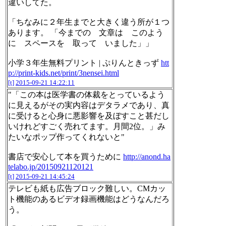
違いしてた。
「ちなみに２年生までと大きく違う所が１つ
あります。 「今までの 文章は このよう
に スペースを 取って いました」」
小学３年生無料プリント | ぷりんときっず
htt
p://print-kids.net/print/3nensei.html
[t]
2015-09-21 14:22:11
"「この本は医学書の体裁をとっているよう
に見えるがその実内容はデタラメであり、真
に受けると心身に悪影響を及ぼすこと甚だし
いけれどすごく売れてます。月間2位。」み
たいなポップ作ってくれないと"
書店で安心して本を買うために
http://anond.ha
telabo.jp/20150921120121
[t]
2015-09-21 14:45:24
テレビも紙も広告ブロック難しい。CMカッ
ト機能のあるビデオ録画機能はどうなんだろ
う。