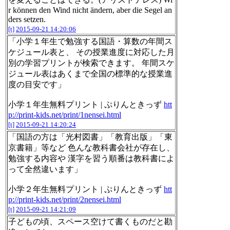
r können den Wind nicht ändern, aber die Segel an
ders setzen.
[t]
2015-09-21 14:20:06
「小学１年生で勉強する国語・算数の年間ス
ケジュール表と、 その授業進度に対応した月
別の学習プリントが検索できます。 年間スケ
ジュール表はあくまで全国の標準的な授業進
度の目安です」
小学１年生無料プリント | ぷりんときっず
htt
p://print-kids.net/print/1nensei.html
[t]
2015-09-21 14:20:24
「国語の方は「光村図書」「教育出版」「東
京書籍」等など 色んな教科書会社が存在し、
勉強する内容や 漢字を習う順番は教科書によ
って全然違います」
小学２年生無料プリント | ぷりんときっず
htt
p://print-kids.net/print/2nensei.html
[t]
2015-09-21 14:21:09
子どもの頃、スペース空けて書くものだと勘