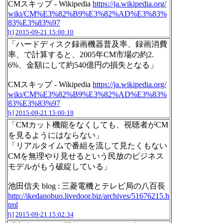
CMスキップ - Wikipedia
https://ja.wikipedia.org/
wiki/CM%E3%82%B9%E3%82%AD%E3%83%
83%E3%83%97
[t]
2015-09-21 15:00:10
「ハードディスク録画機器普及率、録画消費
率、で計算すると、2005年CM市場の約2.
6%、金額にして約540億円の損失となる」
CMスキップ - Wikipedia
https://ja.wikipedia.org/
wiki/CM%E3%82%B9%E3%82%AD%E3%83%
83%E3%83%97
[t]
2015-09-21 15:00:19
「CMカット機能をなくしても、視聴者がCM
を見るようにはならない」
「リアルタイムで番組を流して見たくもない
CMを無理やり見せるという民放のビジネス
モデルがもう破綻している」
池田信夫 blog : 三菱電機とテレビ局の八百長
http://ikedanobuo.livedoor.biz/archives/51676215.h
tml
[t]
2015-09-21 15:02:34