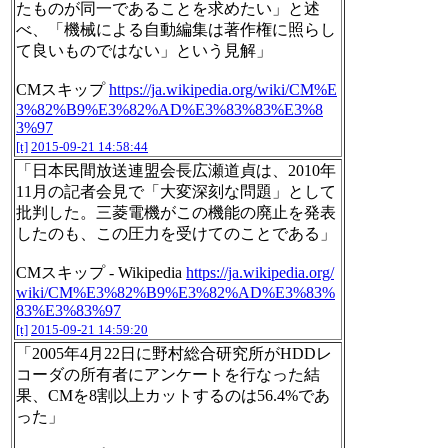
たものが同一であることを求めたい」と述
べ、「機械による自動編集は著作権に照らし
て良いものではない」という見解」
CMスキップ
https://ja.wikipedia.org/wiki/CM%E
3%82%B9%E3%82%AD%E3%83%83%E3%8
3%97
[t]
2015-09-21 14:58:44
「日本民間放送連盟会長広瀬道貞は、2010年
11月の記者会見で「大変深刻な問題」として
批判した。三菱電機がこの機能の廃止を発表
したのも、この圧力を受けてのことである」
CMスキップ - Wikipedia
https://ja.wikipedia.org/
wiki/CM%E3%82%B9%E3%82%AD%E3%83%
83%E3%83%97
[t]
2015-09-21 14:59:20
「2005年4月22日に野村総合研究所がHDDレ
コーダの所有者にアンケートを行なった結
果、CMを8割以上カットするのは56.4%であ
った」