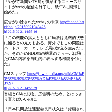
「やがて新聞やTV局が供給するニュースサ
イトがwebの配信を終了し、紙/TVに回帰し
始めた」
広告が排除されたweb村の未来
http://anond.hat
elabo.jp/20150921043426
[t]
2015-09-21 14:55:46
「この機能の拡大とともに民放は危機的状態
に陥るとの見方もある。海外でもこの問題は
ハードメーカーとテレビ局の対立を生みだし
た。そのためHDD録画機器のティーボは飛し
たCMの内容を自動的に表示する機能を付け
た」
CMスキップ
https://ja.wikipedia.org/wiki/CM%E
3%82%B9%E3%82%AD%E3%83%83%E3%8
3%97
[t]
2015-09-21 14:56:29
番組とCMは別物。広告料のため、とはっき
り言えばいいのに。
「日本民間放送連盟会長日枝久は「録画され