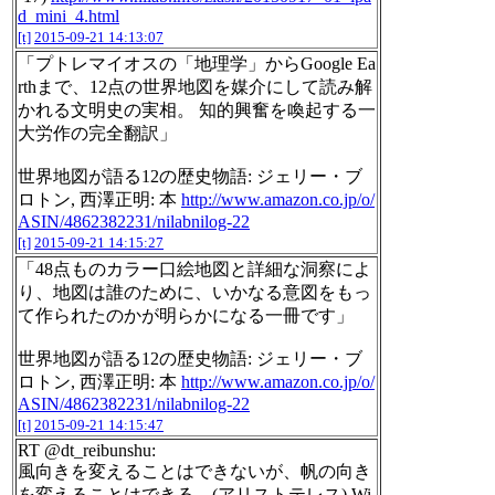
d_mini_4.html
[t]
2015-09-21 14:13:07
「プトレマイオスの「地理学」からGoogle Ea
rthまで、12点の世界地図を媒介にして読み解
かれる文明史の実相。 知的興奮を喚起する一
大労作の完全翻訳」
世界地図が語る12の歴史物語: ジェリー・ブ
ロトン, 西澤正明: 本
http://www.amazon.co.jp/o/
ASIN/4862382231/nilabnilog-22
[t]
2015-09-21 14:15:27
「48点ものカラー口絵地図と詳細な洞察によ
り、地図は誰のために、いかなる意図をもっ
て作られたのかが明らかになる一冊です」
世界地図が語る12の歴史物語: ジェリー・ブ
ロトン, 西澤正明: 本
http://www.amazon.co.jp/o/
ASIN/4862382231/nilabnilog-22
[t]
2015-09-21 14:15:47
RT @dt_reibunshu:
風向きを変えることはできないが、帆の向き
を変えることはできる。(アリストテレス) Wi