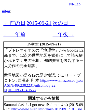
NI-Lab.
nilog
:
← 前の日
2015-09-21
次の日 →
← 一年前
一年後 →
Twitter (2015-09-21)
「プトレマイオスの「地理学」からGoogle Ea
rthまで、12点の世界地図を媒介にして読み解
かれる文明史の実相。 知的興奮を喚起する一
大労作の完全翻訳」
世界地図が語る12の歴史物語: ジェリー・ブ
ロトン, 西澤正明: 本
http://www.amazon.co.jp/o/
ASIN/4862382231/nilabnilog-22
[t]
2015-09-21 14:15:27
関連するかも情報
Samurai zlash! - I got new iPad mini 4 :-) (2015-09
-17)
http://www.nilab.info/zlash/20150917_01_ipa