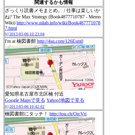
関連するかも情報
ざっくり読書メモまとめ。 / 仕事は楽しいか
ね? The Max Strategy (Book4877710787 - Memo
Wiki)
http://www.nilab.info/wiki/Book487771078
7.html
[t]
2013-05-06 10:23:04
I'm at 楠図書館
http://4sq.com/126Esm0
愛知県名古屋市北区楠 付近
Google Mapsで見る
Yahoo!地図で見る
[t]
2013-05-06 10:42:02
楠図書館にタッチ！
http://tou.ch/OrcVri