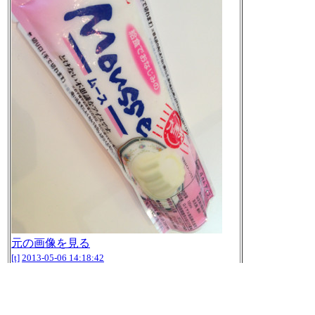
元の画像を見る
[t]
2013-05-06 14:18:42
おやつー。 / カルビー じゃがりこ 九州限定
明太子味
http://twitpic.com/colsfk