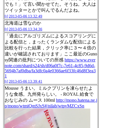
でも！」て言い聞かせてた。そうね。大人は
ツイッターとかで叫んでるんだよね。
[t]
2013-05-06 13:32:49
北海道は雪なのか
[t]
2013-05-06 13:34:36
「過去にアルゴリズムによるスコアリングに
よる配信と，まったくランダムな配信による
比較を行った結果，クリック率に３〜４倍の
違いが確認されております」ここ最近のGuno
sy関連の批判についての所感
https://www.ever
note.com/shard/s24/sh/d06a0f7c-7e61-4c85-9d6d-
5694b7af0dba/fa3dfc0a4e0366ae6f33fc46d8f3ea3
1
[t]
2013-05-06 13:39:41
Mousse うまい。ミルクプリンを凍らせたよ
うな食感。九州発らしい。 - ROYAL 給食で
おなじみの ムース 100ml
http://mono.hatena.ne.j
p/mono/wtmiQmSJxS#/nilab/wtpvMZCxSn