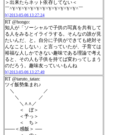
＞出来たらネット依存してない＜
￣^Y^Y^Y^Y^Y^Y^Y^Y^Y^Y^Y^￣
[t]
2013-05-06 13:27:24
RT @hongo:
知人が「ソーシャルで子供の写真を共有して
る人をみるとイライラする。そんなの誰が見
たいんだ、と。自分に子供ができても絶対そ
んなことしない」と言っていたが、子育ては
裕福な人しかできない趣味である理論で考え
ると、その人も子供を持てば変わってしまう
のだろう。趣味友っていいもんね
[t]
2013-05-06 13:27:49
RT @taruto_tatan:
ツイ飯勢集まれ♪
＼ ／
＼ ／
＼∧∧／
＜ ぼ＞
＜予っ＞
＜ ち＞
───＜感飯＞ ──