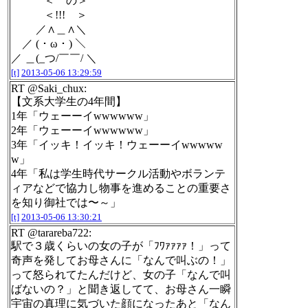
＜ の＞
＜!!! ＞
／∧＿∧＼
／ ( ･ ω ･ ) ＼
／ ＿(_つ/￣￣/ ＼
[t]
2013-05-06 13:29:59
RT @Saki_chux:
【文系大学生の4年間】
1年「ウェーーイwwwwww」
2年「ウェーーイwwwwww」
3年「イッキ！イッキ！ウェーーイwwwww
w」
4年「私は学生時代サークル活動やボランテ
ィアなどで協力し物事を進めることの重要さ
を知り御社では〜～」
[t]
2013-05-06 13:30:21
RT @tarareba722:
駅で３歳くらいの女の子が「ﾌﾜｧｧｧｧ！」って
奇声を発してお母さんに「なんで叫ぶの！」
って怒られてたんだけど、女の子「なんで叫
ばないの？」と聞き返してて、お母さん一瞬
宇宙の真理に気づいた顔になったあと「なん