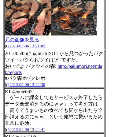
元の画像を見る
[t]
2013-05-06 13:21:05
2013/05/05に @nilab のTLから見つかったパク
ツイ・パクられツイは1件ですた。
おいでよ パクツイの森:
http://pakumori.net/nila
b/reports
#パク森 #パクレポ
[t]
2013-05-06 13:22:30
RT @note665:
「ゲームに課金してもサービスが終了したら
データ全部消えるのにｗｗ」って考え方は
「高くてうまいもの食べても尻から出たら全
部消えるのにｗｗ」という発想に繫がるため
非常に危険。
[t]
2013-05-06 13:24:41
RT @mizo2106: