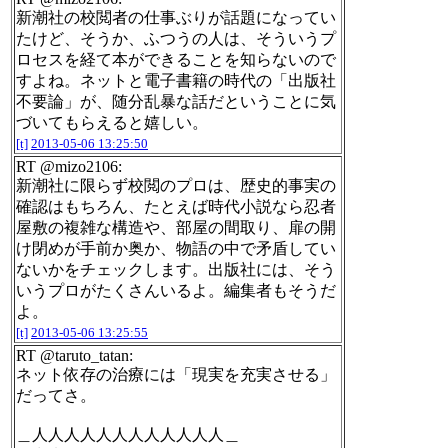
新潮社の校閲者の仕事ぶりが話題になってい
たけど、そうか、ふつうの人は、そういうプ
ロセスを経て本ができることを知らないので
すよね。ネットと電子書籍の時代の「出版社
不要論」が、随分乱暴な話だということに気
づいてもらえると嬉しい。
[t]
2013-05-06 13:25:50
RT @mizo2106:
新潮社に限らず校閲のプロは、歴史的事実の
確認はもちろん、たとえば時代小説なら忍者
屋敷の複雑な構造や、部屋の間取り、扉の開
け閉めが手前か奥か、物語の中で矛盾してい
ないかをチェックします。出版社には、そう
いうプロがたくさんいるよ。編集者もそうだ
よ。
[t]
2013-05-06 13:25:55
RT @taruto_tatan:
ネット依存の治療には「現実を充実させる」
だってさ。
＿人人人人人人人人人人人人＿