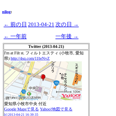
nilog
:
← 前の日
2013-04-21
次の日 →
← 一年前
一年後 →
Twitter (2013-04-21)
I'm at Filt st. フィルトエスティ (小牧市, 愛知
県)
http://4sq.com/11brNvZ
愛知県小牧市中央 付近
Google Mapsで見る
Yahoo!地図で見る
[t]
2013-04-21 16:39:35