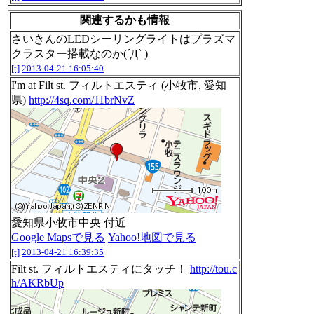
関連するかも情報
さいきんのLEDシーリングライトはプラズマ
クラスター搭載なのか(´Д` )
[t]
2013-04-21 16:05:40
I'm at Filt st. フィルトエスティ (小牧市, 愛知
県)
http://4sq.com/11brNvZ
愛知県小牧市中央 付近
Google Mapsで見る
Yahoo!地図で見る
[t]
2013-04-21 16:39:35
Filt st. フィルトエスティにタッチ！
http://tou.c
h/AKRbUp