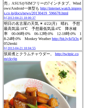
売」ASUSがSIMフリーの7インチタブ、Wind
ows/Android一体型も
http://internet.watch.impres
s.co.jp/docs/news/20130419_596678.html
[t]
2013-04-21 18:00:37
明日の名古屋の天気 ☀ 4/22(月) 晴れ 予想
最高気温:18℃ 予想最低気温:4℃ 降水確
率 00-06時:0% 06-12時:0% 12-18時:0% 1
8-24時:0% Monkey Weather
http://bit.ly/kj5t3x
#
052tenki
[t]
2013-04-21 18:04:55
筑前煮とクラムチャウダー。
http://twitpic.co
m/ckvjin