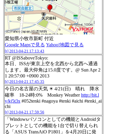
愛知県小牧市新町 付近
Google Mapsで見る
Yahoo!地図で見る
[t]
2013-04-21 17:13:43
RT @ISSaboveTokyo:
本日、ISSが東京上空を北西から北西へ通過
します。最大仰角は15.0度です。@ Sun Apr 2
1 20:57:00 +0900 2013
[t]
2013-04-21 17:45:35
今日の名古屋の天気 ☀ 4/21(日) 晴れ 降水
確率 18-24時:0% Monkey Weather
http://bit.l
y/kj5t3x
#052tenki #nagoya #tenki #aichi #tenki_ai
chi
[t]
2013-04-21 17:59:56
「Windowsパソコンとしての機能とAndroidタ
ブレットとしての機能を1台で切り替えられ
る「ASUS TransAiO P1801」を4月20日に発