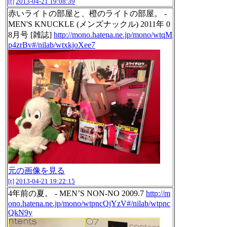
[t]
2013-04-21 19:08:39
赤いライトの部屋と、橙のライトの部屋。 -
MEN'S KNUCKLE (メンズナックル) 2011年 0
8月号 [雑誌]
http://mono.hatena.ne.jp/mono/wtqM
p4zrBv#/nilab/wtxkjoXee7
元の画像を見る
[t]
2013-04-21 19:22:15
4年前の夏。 - MEN’S NON-NO 2009.7
http://m
ono.hatena.ne.jp/mono/wtpncQjYzV#/nilab/wtpnc
QkN9y