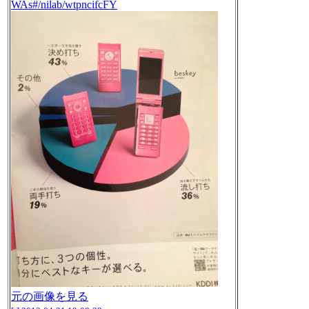
WAs#/nilab/wtpncifcFY
元の画像を見る