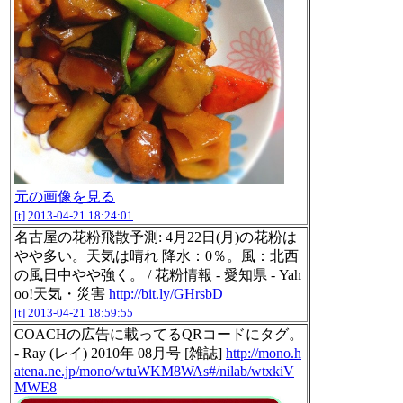
元の画像を見る
[t]
2013-04-21 18:24:01
名古屋の花粉飛散予測: 4月22日(月)の花粉は
やや多い。天気は晴れ 降水：0％。風：北西
の風日中やや強く。 / 花粉情報 - 愛知県 - Yah
oo!天気・災害
http://bit.ly/GHrsbD
[t]
2013-04-21 18:59:55
COACHの広告に載ってるQRコードにタグ。
- Ray (レイ) 2010年 08月号 [雑誌]
http://mono.h
atena.ne.jp/mono/wtuWKM8WAs#/nilab/wtxkiV
MWE8