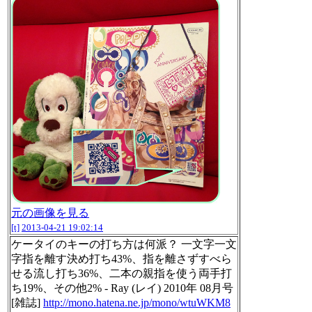
元の画像を見る
[t]
2013-04-21 19:02:14
ケータイのキーの打ち方は何派？ 一文字一文
字指を離す決め打ち43%、指を離さずすべら
せる流し打ち36%、二本の親指を使う両手打
ち19%、その他2% - Ray (レイ) 2010年 08月号
[雑誌]
http://mono.hatena.ne.jp/mono/wtuWKM8