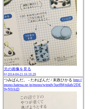
元の画像を見る
[t]
2014-04-21 16:10:29
つみぱんだ。 - たれぱんだ / 末政ひかる
http://
mono.hatena.ne.jp/mono/wtmdv3uef8#/nilab/2DE
9yN9AtD