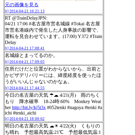
元の画像を見る
[t]
2014-04-21 16:21:13
RT @TrainDelayJPN:
04/21 17:06 #名古屋市営名城線 #Tokai 名古屋
市営名港線内で発生した人身事故の影響で、
運転を見合わせています。(17:00) Y372 #Train
Delay
[t]
2014-04-21 17:08:41
名城線とまってるのか。
[t]
2014-04-21 17:09:05
住所だけだと位置がわからないから、出前と
かピザデリバリーには、緯度経度を使ったほ
うがいいんじゃないのかなぁ。
[t]
2014-04-21 17:44:55
今日の名古屋の天気 ☂☁ 4/21(月) 雨のちく
もり 降水確率 18-24時:60% Monkey Weat
her
http://bit.ly/kj5t3x
#052tenki #nagoya #tenki #a
ichi #tenki_aichi
[t]
2014-04-21 18:00:02
明日の名古屋の天気 ☁☀ 4/22(火) くもりの
ち晴れ 予想最高気温:21℃ 予想最低気温:1