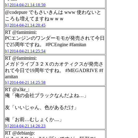
[t]
2014-04-21 14:18:50
@codepure でもさいきんは www 使わないと
ころも増えてますねｗｗｗ
[t]
2014-04-21 14:20:45
RT @famimimi:
PCエンジンのワンダーモモが発売されて今日
で25周年ですね。 #PCEngine #famitan
[t]
2014-04-21 14:25:54
RT @famimimi:
メガドライブ３２Ｘのカオティクスが発売さ
れて今日で19周年ですね。 #MEGADRIVE #f
amitan
[t]
2014-04-21 14:25:58
RT @a3kr_:
俺「俺の会社ブラックなんだよね…」
友「いいじゃん、色があるだけ」
俺「お前…むしょくか....」
[t]
2014-04-21 14:26:23
RT @debianjp: