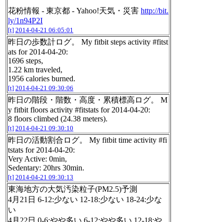
花粉情報 - 東京都 - Yahoo!天気・災害
http://bit.
ly/1n94P2I
[t]
2014-04-21 06:05:01
昨日の歩数計ログ。 My fitbit steps activity #fitst
ats for 2014-04-20:
1696 steps,
1.22 km traveled,
1956 calories burned.
[t]
2014-04-21 09:30:06
昨日の階段・階数・高度・累積標高ログ。 M
y fitbit floors activity #fitstats for 2014-04-20:
8 floors climbed (24.38 meters).
[t]
2014-04-21 09:30:10
昨日の活動割合ログ。 My fitbit time activity #fi
tstats for 2014-04-20:
Very Active: 0min,
Sedentary: 20hrs 30min.
[t]
2014-04-21 09:30:13
東海地方の大気汚染粒子(PM2.5)予測
4月21日 6-12:少ない 12-18:少ない 18-24:少な
い
4月22日 0-6:やや多い 6-12:やや多い 12-18:や