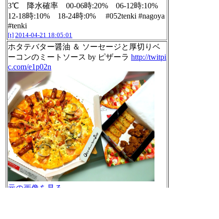
3℃ 降水確率 00-06時:20% 06-12時:10%
12-18時:10% 18-24時:0% #052tenki #nagoya
#tenki
[t]
2014-04-21 18:05:01
ホタテバター醤油 ＆ ソーセージと厚切りベ
ーコンのミートソース by ピザーラ
http://twitpi
c.com/e1p02n
元の画像を見る
[t]
2014-04-21 18:33:05
RT @kaomojiapp:
(´•.̫ • ⋈) #kaomoji