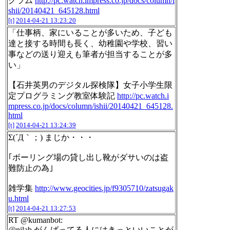
グラム
http://pc.watch.impress.co.jp/docs/column/i
shii/20140421_645128.html
[t]
2014-04-21 13:23:20
「仕事柄、家にいることが多いため、子ども
達と接する時間も長く、幼稚園や学校、習い
事などの送り迎えも筆者が担当することが多
い」
【石井英男のデジタル探検隊】女子小学生限
定プログラミング教室体験記
http://pc.watch.i
mpress.co.jp/docs/column/ishii/20140421_645128.
html
[t]
2014-04-21 13:24:39
Σ(´Д｀；) まじか・・・
｢ボーリング場の貸し出し靴がダサいのは盗
難防止の為｣
雑学集
http://www.geocities.jp/f9305710/zatsugak
u.html
[t]
2014-04-21 13:27:53
RT @kumanbot:
@nilab がんばってる人にはきっといいことが