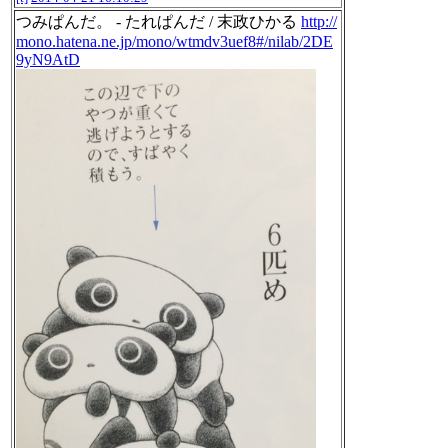
つみぱんだ。 - たれぱんだ / 末政ひかる
http://
mono.hatena.ne.jp/mono/wtmdv3uef8#/nilab/2DE
9yN9AtD