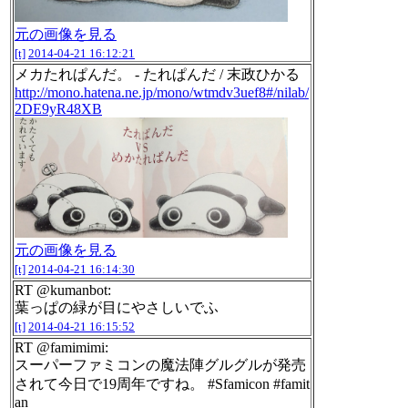
元の画像を見る
[t]
2014-04-21 16:12:21
メカたれぱんだ。 - たれぱんだ / 末政ひかる
http://mono.hatena.ne.jp/mono/wtmdv3uef8#/nilab/
2DE9yR48XB
元の画像を見る
[t]
2014-04-21 16:14:30
RT @kumanbot:
葉っぱの緑が目にやさしいでふ
[t]
2014-04-21 16:15:52
RT @famimimi:
スーパーファミコンの魔法陣グルグルが発売
されて今日で19周年ですね。 #Sfamicon #famit
an