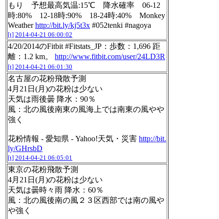
もり 予想最高気温:15℃ 降水確率 06-12
時:80% 12-18時:90% 18-24時:40% Monkey
Weather
http://bit.ly/kj5t3x
#052tenki #nagoya
[t]
2014-04-21 06:00:02
4/20/2014のFitbit #Fitstats_JP：歩数：1,696 距
離：1.2 km。
http://www.fitbit.com/user/24LD3R
[t]
2014-04-21 06:01:30
名古屋の花粉飛散予測
4月21日(月)の花粉は少ない
天気は雨後曇 降水：90％
風：北の風後南東の風海上では南東の風やや
強く
花粉情報 - 愛知県 - Yahoo!天気・災害
http://bit.
ly/GHrsbD
[t]
2014-04-21 06:05:01
東京の花粉飛散予測
4月21日(月)の花粉は少ない
天気は曇時々雨 降水：60％
風：北の風後南の風２３区西部では南の風や
や強く