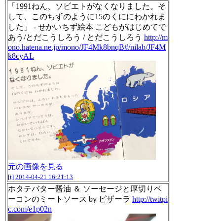
「1991ねん、ソビエトがなくなりました。そ
して、このちずのように15のくににわかれま
した」 - せかいちず絵本 こどもがはじめてで
あう/とだこうしろう / とだこうしろう
http://m
ono.hatena.ne.jp/mono/JF4Mk8bnqB#/nilab/JF4M
k8cyAL
元の画像を見る
[t]
2014-04-21 16:21:13
ホタテバター醤油 ＆ ソーセージと厚切りベ
ーコンのミートソース by ピザーラ
http://twitpi
c.com/e1p02n