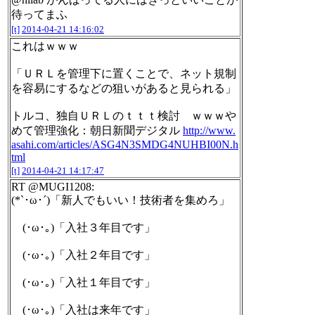
待ってまふ
[t]
2014-04-21 14:16:02
これはｗｗｗ
「ＵＲＬを管理下に置くことで、ネット規制
を容易にするなどの狙いがあると見られる」
トルコ、独自ＵＲＬのｔｔｔ検討 ｗｗｗや
めて管理強化：朝日新聞デジタル
http://www.
asahi.com/articles/ASG4N3SMDG4NUHBI00N.h
tml
[t]
2014-04-21 14:17:47
RT @MUGI1208:
(*`･ω･´)「新人でもいい！技術者を集めろ」
(･ω･｡)「入社３年目です」
(･ω･｡)「入社２年目です」
(･ω･｡)「入社１年目です」
(･ω･｡)「入社は来年です」