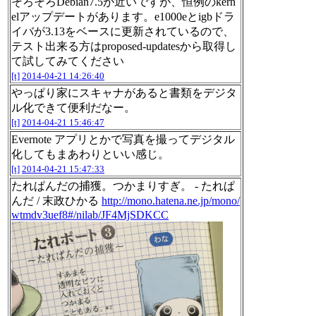
そろそろDebian7.5が近いですが、恒例のkern
elアップデートがあります。e1000eとigbドラ
イバが3.13をベースに更新されているので、
テスト出来る方はproposed-updatesから取得し
て試してみてください
[t]
2014-04-21 14:26:40
やっぱり家にスキャナがあると書類をデジタ
ル化できて便利だなー。
[t]
2014-04-21 15:46:47
Evernote アプリとかで写真を撮ってデジタル
化してもまあわりといい感じ。
[t]
2014-04-21 15:47:33
たれぱんだの捕獲。つかまりすぎ。 - たれぱ
んだ / 末政ひかる
http://mono.hatena.ne.jp/mono/
wtmdv3uef8#/nilab/JF4MjSDKCC