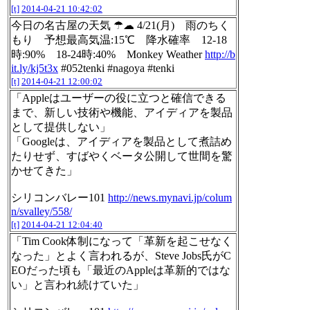
[t]
2014-04-21 10:42:02
今日の名古屋の天気 ☂☁ 4/21(月) 雨のちく
もり 予想最高気温:15℃ 降水確率 12-18
時:90% 18-24時:40% Monkey Weather
http://b
it.ly/kj5t3x
#052tenki #nagoya #tenki
[t]
2014-04-21 12:00:02
「Appleはユーザーの役に立つと確信できる
まで、新しい技術や機能、アイディアを製品
として提供しない」
「Googleは、アイディアを製品として煮詰め
たりせず、すばやくベータ公開して世間を驚
かせてきた」
シリコンバレー101
http://news.mynavi.jp/colum
n/svalley/558/
[t]
2014-04-21 12:04:40
「Tim Cook体制になって「革新を起こせなく
なった」とよく言われるが、Steve Jobs氏がC
EOだった頃も「最近のAppleは革新的ではな
い」と言われ続けていた」