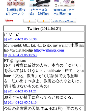
Twitter (2014-04-21)
( ´ ▽ ` )ﾉ
[t]
2014-04-21 05:06:36
My weight: 68.1 kg. 4.1 to go. my weight 体重 #ni
lab #twdiet #dietjp
http://withings.com
[t]
2014-04-21 05:10:53
RT @eigotan:
ゆとり教育に反対の人も、本当の「ゆとり」
を忘れてはいけないわ。cultivate「耕す」とcu
lture「文化、教養」が同じ語源である意味
を、思い出すべきよ。教養と心のゆとりは、
切り離せないものだもの♪
[t]
2014-04-21 05:14:21
30分ぐらい椅子に座ってると腰にくる。
[t]
2014-04-21 05:54:10
今日の名古屋の天気 ☂☁ 4/21(月) 雨のちく