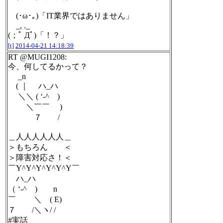
(･ω･｡)「IT業界ではありません」
_, ._
(；ﾟ Дﾟ)「！？」
[t]
2014-04-21 14:18:39
RT @MUGI1208:
今、何してるかって？
_n
( ｜ ハ_ハ
＼＼ ( ‘-^ )
＼￣￣ )
７ /
＿人人人人人人＿
＞もちろん ＜
＞障害対応さ！＜
￣Y^Y^Y^Y^Y^Y￣
ハ_ハ
（ ‘-^ ) n
￣ ＼ ( E)
７ /＼ヽ/ /
#実話