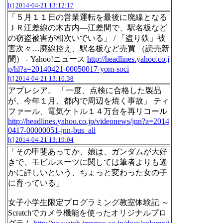
[t]
2014-04-21 13:12:17
「５月１１日の営業運転を最後に廃線となる
ＪＲ江差線の木古内―江差間で、駅名板など
の窃盗被害が相次いでいる」 / 「盗り鉄」被
害次々…廃線控え、駅名板など売買 （読売新
聞） - Yahoo!ニュース
http://headlines.yahoo.co.j
p/hl?a=20140421-00050017-yom-soci
[t]
2014-04-21 13:16:38
アプレシア。 「一度、点検に合格した製品
が、今年１月、都内で周辺を焼く事故」 ティ
ファール、電気ケトル１４万台を再リコール
http://headlines.yahoo.co.jp/videonews/jnn?a=2014
0417-00000051-jnn-bus_all
[t]
2014-04-21 13:19:04
「その甲斐あってか、娘は、ガンダムが大好
きで、モビルスーツに関しては筆者よりも遙
かに詳しいという、ちょっと変わった女の子
に育っている」
女子小学生限定プログラミング教室体験記 ～
Scratchでカメラ機能を使ったオリジナルプロ