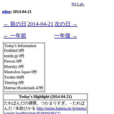
NI-Lab.
nilog
: 2014-04-21
← 前の日
2014-04-21
次の日 →
← 一年前
一年後 →
Today's Information
Fedibird 0件
mstdn.jp 0件
Pawoo 0件
Bluesky 0件
Mastodon Japan 0件
Twitter 66件
Timelog 0件
Hatena::Bookmark 47件
Today's Highlight (2014-04-21)
たれぱんだの捕獲。つかまりすぎ。 - たれぱ
んだ / 末政ひかる
http://mono.hatena.ne.jp/mono/
wtmdv3uef8#/nilab/JF4MjSDKCC