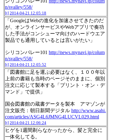
シリコンバレー101
http://news.mynavi.jp/colum
n/svalley/558/
[t]
2014-04-21 12:05:18
「GoogleはWebの進化を加速させてきたのだ
が、オンラインサービスやWebアプリで奏功
した手法がコンシューマ向けのハードウエア
製品でも通用しているとは言いがたい」
シリコンバレー101
http://news.mynavi.jp/colum
n/svalley/558/
[t]
2014-04-21 12:05:52
「図書館に足を運ぶ必要はなく、１００年以
上前の書籍も当時のページそのままに、個別
注文に応じて製本する「プリント・オン・デ
マンド」で提供」
国会図書館の蔵書データを製本 アマゾンが
注文販売：朝日新聞デジタル
http://www.asahi.
com/articles/ASG4L6JMNG4LUCVL029.html
[t]
2014-04-21 12:06:24
ヒゲを1週間剃らなかったから、髪と完全に
一体化してる。