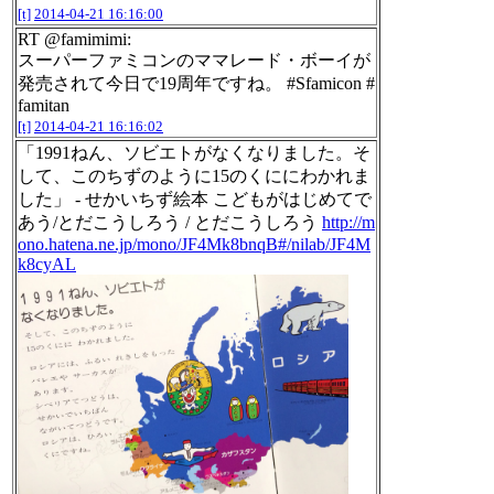
[t]
2014-04-21 16:16:00
RT @famimimi:
スーパーファミコンのママレード・ボーイが
発売されて今日で19周年ですね。 #Sfamicon #
famitan
[t]
2014-04-21 16:16:02
「1991ねん、ソビエトがなくなりました。そ
して、このちずのように15のくににわかれま
した」 - せかいちず絵本 こどもがはじめてで
あう/とだこうしろう / とだこうしろう
http://m
ono.hatena.ne.jp/mono/JF4Mk8bnqB#/nilab/JF4M
k8cyAL