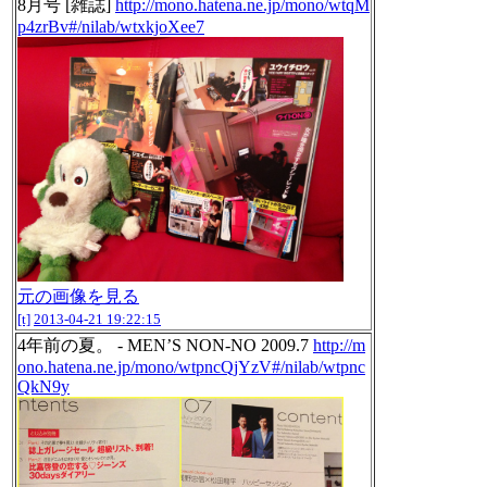
8月号 [雑誌]
http://mono.hatena.ne.jp/mono/wtqM
p4zrBv#/nilab/wtxkjoXee7
元の画像を見る
[t]
2013-04-21 19:22:15
4年前の夏。 - MEN’S NON-NO 2009.7
http://m
ono.hatena.ne.jp/mono/wtpncQjYzV#/nilab/wtpnc
QkN9y