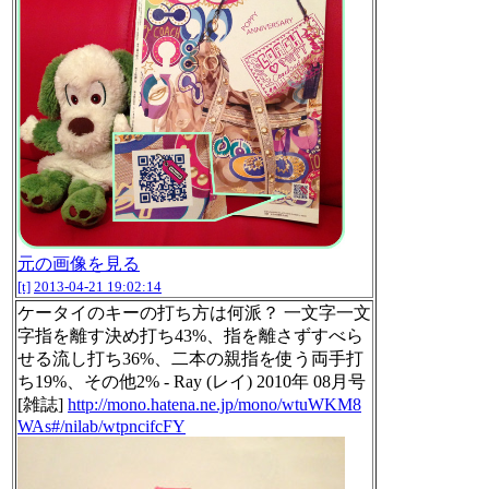
元の画像を見る
[t]
2013-04-21 19:02:14
ケータイのキーの打ち方は何派？ 一文字一文
字指を離す決め打ち43%、指を離さずすべら
せる流し打ち36%、二本の親指を使う両手打
ち19%、その他2% - Ray (レイ) 2010年 08月号
[雑誌]
http://mono.hatena.ne.jp/mono/wtuWKM8
WAs#/nilab/wtpncifcFY