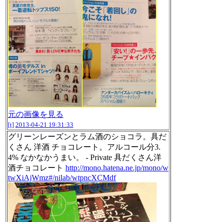
元の画像を見る
[t]
2013-04-21 19:31:33
グリーンレーズンとラム酒のショコラ。具だ
くさん 洋酒 チョコレート。アルコール分3.
4% なかなかうまい。 - Private 具だくさん洋
酒チョコレート
http://mono.hatena.ne.jp/mono/w
twXiAjWmz#/nilab/wtpncXCMdf