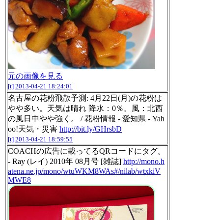
元の画像を見る
[t]
2013-04-21 18:24:01
名古屋の花粉飛散予測: 4月22日(月)の花粉は
やや多い。天気は晴れ 降水：0％。風：北西
の風日中やや強く。 / 花粉情報 - 愛知県 - Yah
oo!天気・災害
http://bit.ly/GHrsbD
[t]
2013-04-21 18:59:55
COACHの広告に載ってるQRコードにタグ。
- Ray (レイ) 2010年 08月号 [雑誌]
http://mono.h
atena.ne.jp/mono/wtuWKM8WAs#/nilab/wtxkiV
MWE8