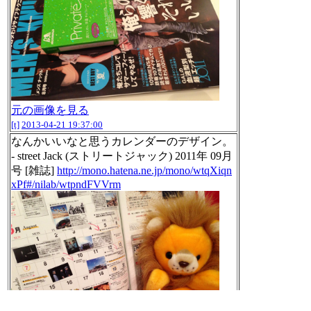
元の画像を見る
[t]
2013-04-21 19:37:00
なんかいいなと思うカレンダーのデザイン。
- street Jack (ストリートジャック) 2011年 09月
号 [雑誌]
http://mono.hatena.ne.jp/mono/wtqXiqn
xPf#/nilab/wtpndFVVrm