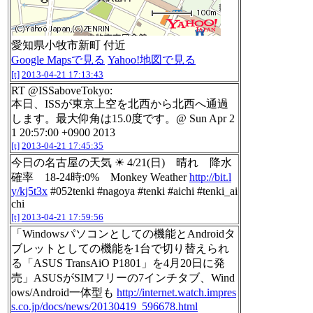
愛知県小牧市新町 付近
Google Mapsで見る
Yahoo!地図で見る
[t]
2013-04-21 17:13:43
RT @ISSaboveTokyo:
本日、ISSが東京上空を北西から北西へ通過
します。最大仰角は15.0度です。@ Sun Apr 2
1 20:57:00 +0900 2013
[t]
2013-04-21 17:45:35
今日の名古屋の天気 ☀ 4/21(日) 晴れ 降水
確率 18-24時:0% Monkey Weather
http://bit.l
y/kj5t3x
#052tenki #nagoya #tenki #aichi #tenki_ai
chi
[t]
2013-04-21 17:59:56
「Windowsパソコンとしての機能とAndroidタ
ブレットとしての機能を1台で切り替えられ
る「ASUS TransAiO P1801」を4月20日に発
売」ASUSがSIMフリーの7インチタブ、Wind
ows/Android一体型も
http://internet.watch.impres
s.co.jp/docs/news/20130419_596678.html