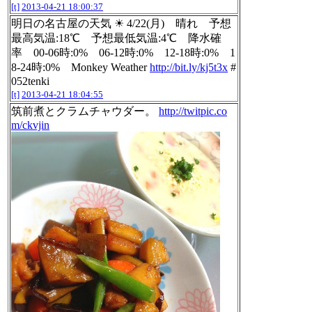
[t]
2013-04-21 18:00:37
明日の名古屋の天気 ☀ 4/22(月) 晴れ 予想
最高気温:18℃ 予想最低気温:4℃ 降水確
率 00-06時:0% 06-12時:0% 12-18時:0% 1
8-24時:0% Monkey Weather
http://bit.ly/kj5t3x
#
052tenki
[t]
2013-04-21 18:04:55
筑前煮とクラムチャウダー。
http://twitpic.co
m/ckvjin