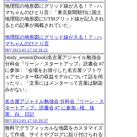
地理院の地形図にグリッド線が入る！？ - ハ
マちゃんのひとり言 : 「東京新聞朝刊に国土
地理院の地形図にUTMグリッド線が記入され
るとの記事が掲載されていた」
地理院の地形図にグリッド線が入る！？ - ハ
マちゃんのひとり言
[B!]
2013-01-17 10:18:21
[study_session][book]名古屋アジャイル勉強会
分科会『リーン・スタートアップ』読書会 #7
に参加 : 「会場をお借りした名古屋ソフトウ
ェアセンター様の収益モデルについて話を伺
ったり」「文系にはメンターって言葉は馴染
みがない」
名古屋アジャイル勉強会 分科会『リーン・ス
タートアップ』読書会 #7 に参加 - 桜、抹
茶、白、日記
[B!]
2013-01-17 10:19:37
無料でグラフィッカルな地図をカスタマイズ
して作成、サイトやブログに貼り付けられる