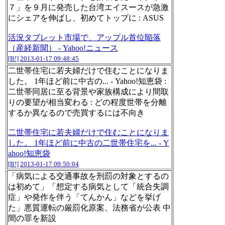
７」を９月に発売した台湾エイスースが急激
にシェアを伸ばし、初めてトップに : ASUS
活況タブレット市場で、アップル首位陥落
（産経新聞） - Yahoo!ニュース
[B!]
2013-01-17 09:48:45
二世帯住宅に若夫婦だけで住むことになりま
した。 1年ほど前に中古の... - Yahoo!知恵袋 :
二世帯同居に至る背景や家族構成により間取
りの要望が相当変わる : どの程度世帯を分離
するか異なるので売買するには不向き
二世帯住宅に若夫婦だけで住むことになりま
した。 1年ほど前に中古の二世帯住宅を... - Y
ahoo!知恵袋
[B!]
2013-01-17 09:50:04
「病気による交通事故を刑罰の対象とするの
は初めて」「想定する病気として「統合失調
症」や発作を伴う「てんかん」などを挙げ
た」悪質運転の厳罰化原案、法務省が公表 中
間の罪を新設