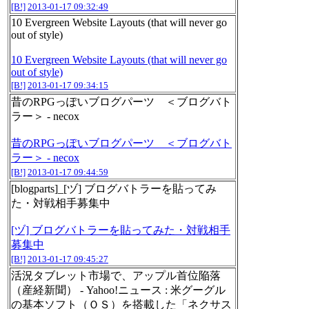
[B!]
2013-01-17 09:32:49
10 Evergreen Website Layouts (that will never go
out of style)
10 Evergreen Website Layouts (that will never go
out of style)
[B!]
2013-01-17 09:34:15
昔のRPGっぽいブログパーツ ＜ブログバト
ラー＞ - necox
昔のRPGっぽいブログパーツ ＜ブログバト
ラー＞ - necox
[B!]
2013-01-17 09:44:59
[blogparts]_[ヅ] ブログバトラーを貼ってみ
た・対戦相手募集中
[ヅ] ブログバトラーを貼ってみた・対戦相手
募集中
[B!]
2013-01-17 09:45:27
活況タブレット市場で、アップル首位陥落
（産経新聞） - Yahoo!ニュース : 米グーグル
の基本ソフト（ＯＳ）を搭載した「ネクサス