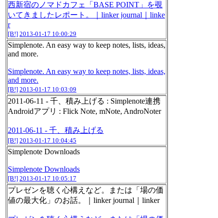
西新宿のノマドカフェ「BASE POINT」を覗
いてきましたレポート。｜linker journal｜linke
r
[B!]
2013-01-17 10:00:29
Simplenote. An easy way to keep notes, lists, ideas,
and more.
Simplenote. An easy way to keep notes, lists, ideas,
and more.
[B!]
2013-01-17 10:03:09
2011-06-11 - 千、積み上げる : Simplenote連携
Androidアプリ : Flick Note, mNote, AndroNoter
2011-06-11 - 千、積み上げる
[B!]
2013-01-17 10:04:45
Simplenote Downloads
Simplenote Downloads
[B!]
2013-01-17 10:05:17
プレゼンを聴く心構えなど。または「場の価
値の最大化」のお話。｜linker journal｜linker