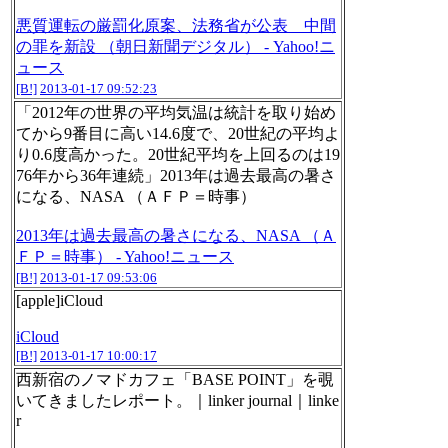
悪質運転の厳罰化原案、法務省が公表 中間
の罪を新設 （朝日新聞デジタル） - Yahoo!ニ
ュース
[B!]
2013-01-17 09:52:23
「2012年の世界の平均気温は統計を取り始め
てから9番目に高い14.6度で、20世紀の平均よ
り0.6度高かった。20世紀平均を上回るのは19
76年から36年連続」2013年は過去最高の暑さ
になる、NASA （ＡＦＰ＝時事）
2013年は過去最高の暑さになる、NASA （Ａ
ＦＰ＝時事） - Yahoo!ニュース
[B!]
2013-01-17 09:53:06
[apple]iCloud
iCloud
[B!]
2013-01-17 10:00:17
西新宿のノマドカフェ「BASE POINT」を覗
いてきましたレポート。｜linker journal｜linke
r