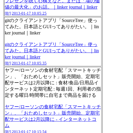
プレゼンを聴く心構えなど。または「場の価
値の最大化」のお話。｜linker journal｜linker
[B!]
2013-01-17 10:05:25
gitのクライアントアプリ「SourceTree」使っ
てみた。日本語とGUIってありがたい。｜lin
ker journal｜linker
gitのクライアントアプリ「SourceTree」使っ
てみた。日本語とGUIってありがたい。｜lin
ker journal｜linker
[B!]
2013-01-17 10:05:35
ヤフー/ローソンの食材宅配「スマートキッチ
ン」、「おためしセット」販売開始、定期宅
配サービスは2月以降に : 食材/食品/日用品イ
ンターネット定期宅配 : 毎週1回、利用者の指
定する曜日/時間帯に自宅まで商品を届ける
ヤフー/ローソンの食材宅配「スマートキッチ
ン」、「おためしセット」販売開始、定期宅
配サービスは2月以降に - インターネットコ
ム
[B!]
2013-01-17 10:15:54