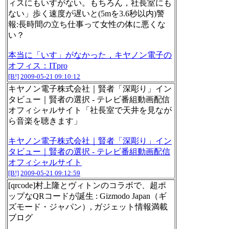
ィスにもいすがない。もちろん，社長室にも
ない」歩く速度が遅いと(5mを3.6秒以内)警
報:長時間の立ち仕事って女性の体に悪くな
い？
本当に「いす」がなかった，キヤノン電子の
オフィス：ITpro
[B!]
2009-05-21 09:10:12
キヤノン電子株式会社｜賢者「深彫り」イン
タビュー｜賢者の選択 - テレビ番組動画配信
オフィシャルサイト「社長室で天井を見なが
ら音楽を聴きます」
キヤノン電子株式会社｜賢者「深彫り」イン
タビュー｜賢者の選択 - テレビ番組動画配信
オフィシャルサイト
[B!]
2009-05-21 09:12:59
[qrcode]村上隆とヴィトンのコラボで、超ポ
ップなQRコードが誕生 : Gizmodo Japan（ギ
ズモード・ジャパン）, ガジェット情報満載
ブログ