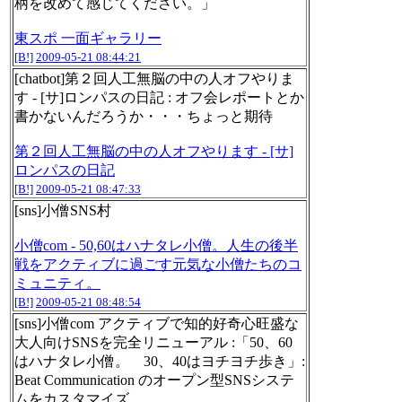
柄を改めて感じてください。」
東スポ 一面ギャラリー
[B!]
2009-05-21 08:44:21
[chatbot]第２回人工無脳の中の人オフやりま
す - [サ]ロンパスの日記 : オフ会レポートとか
書かないんだろうか・・・ちょっと期待
第２回人工無脳の中の人オフやります - [サ]
ロンパスの日記
[B!]
2009-05-21 08:47:33
[sns]小僧SNS村
小僧com - 50,60はハナタレ小僧。人生の後半
戦をアクティブに過ごす元気な小僧たちのコ
ミュニティ。
[B!]
2009-05-21 08:48:54
[sns]小僧com アクティブで知的好奇心旺盛な
大人向けSNSを完全リニューアル :「50、60
はハナタレ小僧。 30、40はヨチヨチ歩き」:
Beat Communication のオープン型SNSシステ
ムをカスタマイズ