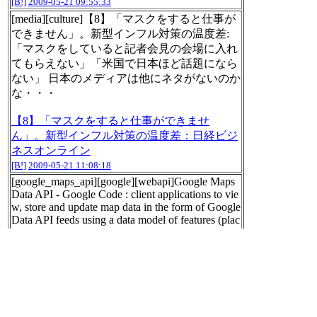
[B!]
2009-05-21 09:55:33
[media][culture]【8】「マスクをすると仕事が
できません」。新型インフル対策の温度差:
「マスクをしていると記者会見の会場に入れ
てもらえない」「米国で日本ほど話題になら
ない」 日本のメディアは他にネタがないのか
な・・・
【8】「マスクをすると仕事ができませ
ん」。新型インフル対策の温度差：日経ビジ
ネスオンライン
[B!]
2009-05-21 11:08:18
[google_maps_api][google][webapi]Google Maps
Data API - Google Code : client applications to vie
w, store and update map data in the form of Google
Data API feeds using a data model of features (plac
emarks, lines and shapes) and maps (collections of
features).
Google Maps Data API - Google Code
[B!]
2009-05-21 11:19:20
英15歳母の相手は13歳ではなく14歳:実の父親
はシャンテルさんがアルフィーくん以外に性