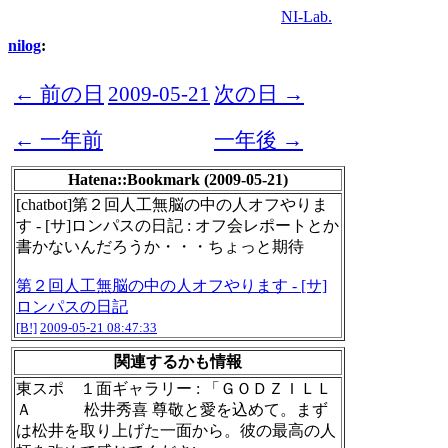
NI-Lab.
nilog
:
← 前の日
2009-05-21
次の日 →
← 一年前
一年後 →
Hatena::Bookmark (2009-05-21)
[chatbot]第２回人工無脳の中の人オフやりま
す - [サ]ロンパスの日記 : オフ会レポートとか
書かないんだろうか・・・ちょっと期待
第２回人工無脳の中の人オフやります - [サ]
ロンパスの日記
[B!]
2009-05-21 08:47:33
関連するかも情報
東スポ １面ギャラリー : 「ＧＯＤＺＩＬＬ
Ａ 松井秀喜 尊敬と愛を込めて。まず
は松井を取り上げた一面から。彼の最高の人