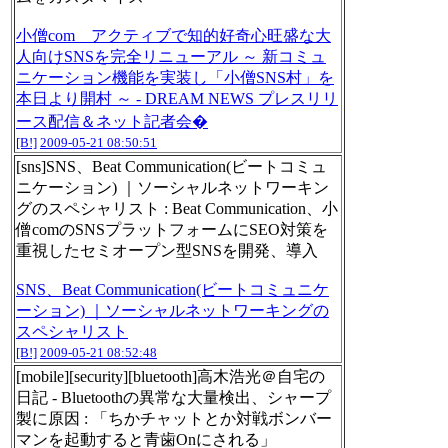
小僧com アクティブで知的好奇心旺盛な大
人向けSNSを完全リニューアル ～ 新コミュ
ニケーション機能を実装し「小僧SNS村」を
本日より開村 ～ - DREAM NEWS プレスリリ
ース配信＆ネット記者会�
[B!]
2009-05-21 08:50:51
[sns]SNS、Beat Communication(ビートコミュ
ニケーション) ｜ソーシャルネットワーキン
グのスペシャリスト : Beat Communication、小
僧comのSNSプラットフォームにSEO対策を
重視したセミオープン型SNSを開発、導入
SNS、Beat Communication(ビートコミュニケ
ーション) ｜ソーシャルネットワーキングの
スペシャリスト
[B!]
2009-05-21 08:52:48
[mobile][security][bluetooth]高木浩光＠自宅の
日記 - Bluetoothの異常な大量検出、シャープ
製に原因 : 「ちかチャットとか対戦ボンバー
マンを起動すると青歯Onにされる」