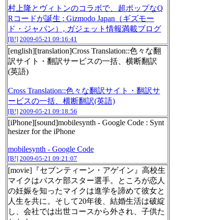
村上隆とヴィトンのコラボで、超ポップなQ
Rコードが誕生 : Gizmodo Japan（ギズモー
ド・ジャパン）, ガジェット情報満載ブログ
[B!]
2009-05-21 09:16:41
[english][translation]Cross Translation::色々な翻
訳サイト・翻訳サービスの一括、横断翻訳
(英語)
Cross Translation::色々な翻訳サイト・翻訳サ
ービスの一括、横断翻訳(英語)
[B!]
2009-05-21 09:18:56
[iPhone][sound]mobilesynth - Google Code : Synt
hesizer for the iPhone
mobilesynth - Google Code
[B!]
2009-05-21 09:21:07
[movie]『セブンティーン・アゲイン』高校生
マイクはバスケ部スター選手。ところが恋人
の妊娠を知ったマイクは進学を諦めて彼女と
人生を共に。そして20年後、結婚生活は破綻
し、会社では出世コースから外され、子供た