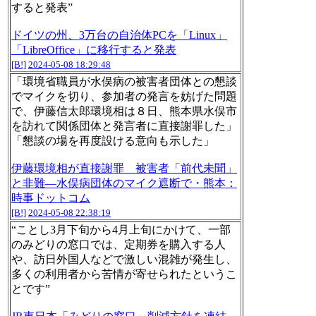
すると発表”
ドイツの州、3万台の自治体PCを「Linux」
「LibreOffice」に移行すると発表
[B!]
2024-05-08 18:29:48
「環境省職員が水俣病の被害者団体との懇談
でマイクを切り、参加者の発言を妨げた問題
で、伊藤信太郎環境相は８日、熊本県水俣市
を訪れて関係団体と発言者に直接謝罪した」
「懇談の場を再度設ける意向も示した」
伊藤環境相が直接謝罪 被害者「前代未聞」
と非難―水俣病団体のマイク遮断で・熊本：
時事ドットコム
[B!]
2024-05-08 22:38:19
“ことし3月下旬から4月上旬にかけて、一部
のみどりの窓口では、定期券を購入する人
や、訪日外国人などで激しい混雑が発生し、
多くの利用者から苦情が寄せられたというこ
とです”