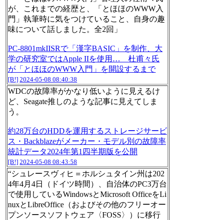
が、これまでの経歴と、「とほほのWWW入
門」執筆時に気をつけていること、自身の趣
味について話しました。全2回」
PC-8801mkIISRで「漢字BASIC」を制作、大
学の研究室ではApple IIを使用… 杜甫々氏
が「とほほのWWW入門」を開設するまで
[B!]
2024-05-08 08:40:38
WDCの故障率がかなり低いように見えるけ
ど、Seagate推しのような記事に見えてしま
う。
約28万台のHDDを運用するストレージサービ
ス・Backblazeがメーカー・モデル別の故障率
統計データ2024年第1四半期版を公開
[B!]
2024-05-08 08:43:58
“シュレースヴィヒ＝ホルシュタイン州は202
4年4月4日（ドイツ時間）、自治体のPC3万台
で使用しているWindowsとMicrosoft OfficeをLi
nuxとLibreOffice（およびその他のフリーオー
プンソースソフトウェア〈FOSS〉）に移行