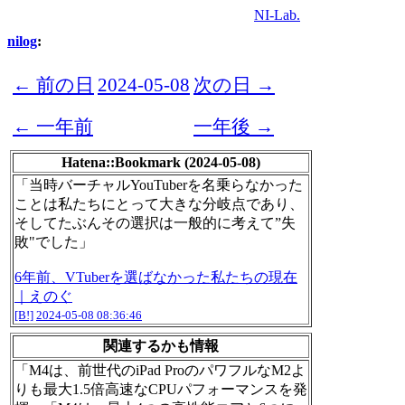
NI-Lab.
nilog
:
← 前の日
2024-05-08
次の日 →
← 一年前
一年後 →
Hatena::Bookmark (2024-05-08)
「当時バーチャルYouTuberを名乗らなかった
ことは私たちにとって大きな分岐点であり、
そしてたぶんその選択は一般的に考えて”失
敗"でした」
6年前、VTuberを選ばなかった私たちの現在
｜えのぐ
[B!]
2024-05-08 08:36:46
関連するかも情報
「M4は、前世代のiPad ProのパワフルなM2よ
りも最大1.5倍高速なCPUパフォーマンスを発