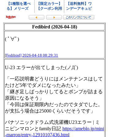
Fedibird (2026-04-18)
( ﾟ∀ﾟ)
[Fedibird]
2026-04-18 08:29:31
U-23 エラーが出てしまった(ノД`)
「一応説明書どうりにはメンテナンスはして
たけど5年でダメになったみたい」
「継ぎ足しばっかりしてるとポンプが詰まる
原因になるそう」
「今回は保証期限内だったのでタダでした。
が支払う場合は25000くらいだそうです」
パナソニックドラム式洗濯機U23エラー | ミ
ニピンマロンとfamily日記
https://
ameblo.jp/mini
-marron/entry-12
910107436.html