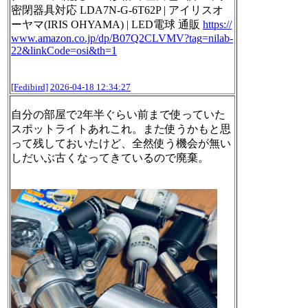
密閉器具対応 LDA7N-G-6T62P | アイリスオ
ーヤマ(IRIS OHYAMA) | LED電球 通販
https://
www.
amazon.co.jp/dp/B07Q2CLVMV?tag
=nilab-
22&linkCode=osi&th=1
[Fedibird]
2026-04-18 12:34:27
自分の部屋で2年半ぐらい前まで使っていた
スポットライトあれこれ。また使うかもと思
って残しておいたけど、全然使う機会が無い
しだいぶ古くなってきているので廃棄。