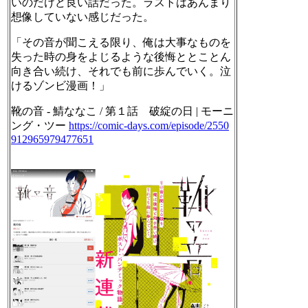
いのだけど良い話だった。ラストはあんまり
想像していない感じだった。
「その音が聞こえる限り、俺は大事なものを
失った時の身をよじるような後悔ととことん
向き合い続け、それでも前に歩んでいく。泣
けるゾンビ漫画！」
靴の音 - 鯖ななこ / 第１話 破綻の日 | モーニ
ング・ツー
https://
comic-days.com/episode/2550
912
965979477651