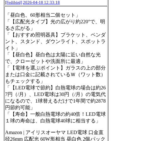
[Fedibird]
2026-04-18 12:33:18
「昼白色、60形相当二個セット」
「【広配光タイプ】光の広がり約220°で、明
るさ広がる」
「【おすすめ照明器具】ブラケット、ペンダ
ント、スタンド、ダウンライト、スポットラ
イト」
「【昼白色】昼白色は太陽に近い自然な光
で、クローゼットや洗面所に最適」
「【電球を選ぶポイント】ガラスの上の部分
または口金に記載されているＷ（ワット数）
もチェックする」
「【LED電球で節約】白熱電球の場合は約26
7円（/月）、LED電球は30円（/月）の電気代
になるので、1球替えるだけで1年間で約2878
円節約可能」
「【寿命】一般白熱電球の約40倍！LED電球
１球の寿命は、白熱電球40球に相当する」
Amazon | アイリスオーヤマ LED電球 口金直
径26mm 広配光 60W形相当 昼白色 2個パック