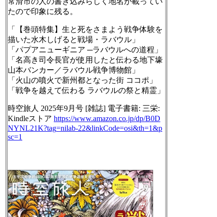
常滑市の人の書き込みらしく地名が載ってい
たので印象に残る。
「【巻頭特集】生と死をさまよう戦争体験を
描いた水木しげると戦場・ラバウル」
「パプアニューギニア ─ラバウルへの道程」
「名高き司令長官が使用したと伝わる地下壕
山本バンカー／ラバウル戦争博物館」
「火山の噴火で新州都となった街 ココポ」
「戦争を越えて伝わる ラバウルの祭と精霊」
時空旅人 2025年9月号 [雑誌] 電子書籍: 三栄:
Kindleストア
https://www.
amazon.co.jp/dp/B0D
NYNL21K?tag
=nilab-22&linkCode=osi&th=1&p
sc=1