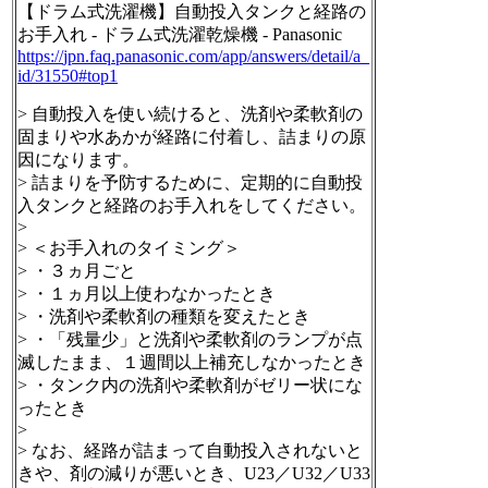
【ドラム式洗濯機】自動投入タンクと経路の
お手入れ - ドラム式洗濯乾燥機 - Panasonic
https://
jpn.faq.panasonic.com/app/answ
ers/detail/a_
id/31550#top1
> 自動投入を使い続けると、洗剤や柔軟剤の
固まりや水あかが経路に付着し、詰まりの原
因になります。
> 詰まりを予防するために、定期的に自動投
入タンクと経路のお手入れをしてください。
>
> ＜お手入れのタイミング＞
> ・３ヵ月ごと
> ・１ヵ月以上使わなかったとき
> ・洗剤や柔軟剤の種類を変えたとき
> ・「残量少」と洗剤や柔軟剤のランプが点
滅したまま、１週間以上補充しなかったとき
> ・タンク内の洗剤や柔軟剤がゼリー状にな
ったとき
>
> なお、経路が詰まって自動投入されないと
きや、剤の減りが悪いとき、U23／U32／U33