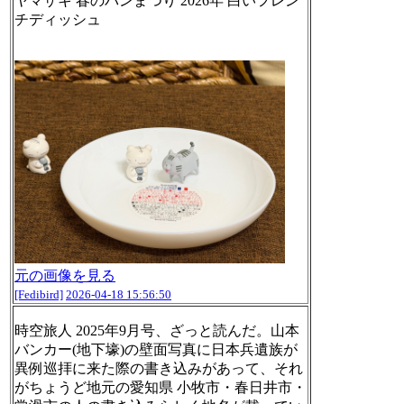
ヤマザキ 春のパンまつり 2026年 白いフレン
チディッシュ
元の画像を見る
[Fedibird]
2026-04-18 15:56:50
時空旅人 2025年9月号、ざっと読んだ。山本
バンカー(地下壕)の壁面写真に日本兵遺族が
異例巡拝に来た際の書き込みがあって、それ
がちょうど地元の愛知県 小牧市・春日井市・