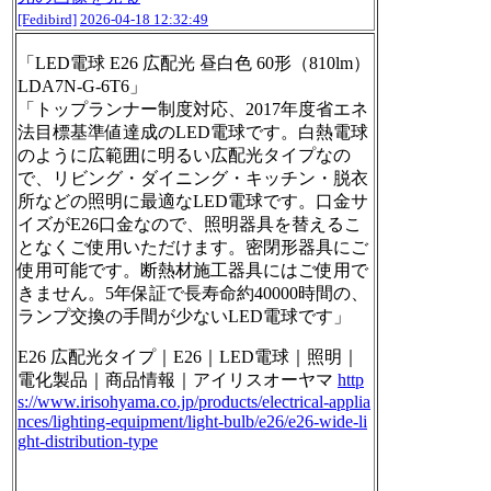
[Fedibird]
2026-04-18 12:32:49
「LED電球 E26 広配光 昼白色 60形（810lm）
LDA7N-G-6T6」
「トップランナー制度対応、2017年度省エネ
法目標基準値達成のLED電球です。白熱電球
のように広範囲に明るい広配光タイプなの
で、リビング・ダイニング・キッチン・脱衣
所などの照明に最適なLED電球です。口金サ
イズがE26口金なので、照明器具を替えるこ
となくご使用いただけます。密閉形器具にご
使用可能です。断熱材施工器具にはご使用で
きません。5年保証で長寿命約40000時間の、
ランプ交換の手間が少ないLED電球です」
E26 広配光タイプ｜E26｜LED電球｜照明｜
電化製品｜商品情報｜アイリスオーヤマ
http
s://www.
irisohyama.co.jp/products/elec
trical-applia
nces/lighting-equipment/light-bulb/e26/e26-wide-li
ght-distribution-type