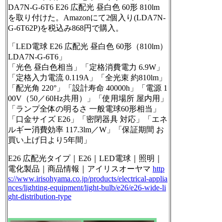
DA7N-G-6T6 E26 広配光 昼白色 60形 810lm
を取り付けた。Amazonにて2個入り(LDA7N-
G-6T62P)を税込み868円で購入。
「LED電球 E26 広配光 昼白色 60形（810lm）
LDA7N-G-6T6」
「光色 昼白色相当」「定格消費電力 6.9W」
「定格入力電流 0.119A」「全光束 約810lm」
「配光角 220°」「設計寿命 40000h」「電源 1
00V（50／60Hz共用）」「使用場所 屋内用」
「ランプ全体の明るさ 一般電球60形相当」
「口金サイズ E26」「密閉器具 対応」「エネ
ルギー消費効率 117.3lm／W」「保証期間 お
買い上げ日より5年間」
E26 広配光タイプ｜E26｜LED電球｜照明｜
電化製品｜商品情報｜アイリスオーヤマ
http
s://www.
irisohyama.co.jp/products/elec
trical-applia
nces/lighting-equipment/light-bulb/e26/e26-wide-li
ght-distribution-type