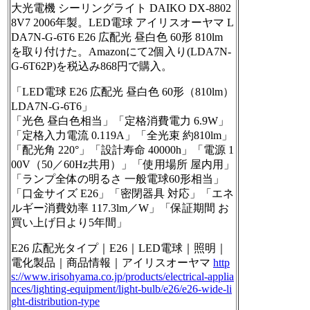
大光電機 シーリングライト DAIKO DX-8802
8V7 2006年製。LED電球 アイリスオーヤマ L
DA7N-G-6T6 E26 広配光 昼白色 60形 810lm
を取り付けた。Amazonにて2個入り(LDA7N-
G-6T62P)を税込み868円で購入。
「LED電球 E26 広配光 昼白色 60形（810lm）
LDA7N-G-6T6」
「光色 昼白色相当」「定格消費電力 6.9W」
「定格入力電流 0.119A」「全光束 約810lm」
「配光角 220°」「設計寿命 40000h」「電源 1
00V（50／60Hz共用）」「使用場所 屋内用」
「ランプ全体の明るさ 一般電球60形相当」
「口金サイズ E26」「密閉器具 対応」「エネ
ルギー消費効率 117.3lm／W」「保証期間 お
買い上げ日より5年間」
E26 広配光タイプ｜E26｜LED電球｜照明｜
電化製品｜商品情報｜アイリスオーヤマ
http
s://www.
irisohyama.co.jp/products/elec
trical-applia
nces/lighting-equipment/light-bulb/e26/e26-wide-li
ght-distribution-type