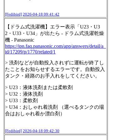
[Fedibird]
2026-04-18 09:41:42
【ドラム式洗濯機】エラー表示「U23・U3
2・U33・U34」が出たら - ドラム式洗濯乾燥
機 - Panasonic
https://
jpn.faq.panasonic.com/app/answ
ers/detail/a_
id/17209/p/1770/related/1
> 洗剤などが自動投入されずに運転が終了し
たことをお知らせするエラーです。自動投入
タンク・経路のお手入れをしてください。
> U23：液体洗剤または柔軟剤
> U32：液体洗剤
> U33：柔軟剤
> U34：おしゃれ着洗剤 （選べるタンクの場
合はおしゃれ着か漂白剤）
[Fedibird]
2026-04-18 09:42:30