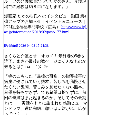
ループの介護職員だったたかのさん。介護現
場での経験は約８年になります。」
漫画家 たかの歩氏へのインタビュー動画 第4
弾アップのお知らせ｜イベント＆ニュース｜
IGL医療福祉専門学校（広島）
https://www.
igl.
ac.jp/information/2018/02/
post-177.html
[Fedibird]
2026-04-08 15:24:38
さくらと介護とオニオカメ！ 最終巻の5巻を
読了。まさか最後の数ページにそんなものが
来るとは(´；ω；｀)ﾌﾞﾜｯ
「魂のこもった「最後の研修」の指導後再び
病魔に侵されていく熊本。苦しみを我慢させ
たくない鬼岡。苦しみを見せたくない熊本。
希望を持ちすぎず、でも希望は捨てずに。前
回の奇跡はまた起きるのか。そしてその最期
とはーー 実話をもとに生まれた感動ヒューマ
ンドラマ、遂に完結。想いは…紡がれ、広が
っていく。」