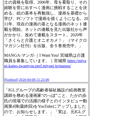
士の資格を取得。2006年、母を看取り、その
経験を世に出すべく漫画に挑戦することを決
める。絵の基本を再勉強し、漫画を基礎から
学び、PCソフトで漫画を描くようになる。20
11年、現在の漫画の基となる漫画のネット連
載を開始。ネットの連載を見た出版社から声
がかかり、改めて連載をスタート。2020年
「さくらと介護とオニオカメ！」（マイクロ
マガジン社刊）を出版、全５巻発売中。」
MANGA-マンガ-｜I Want You! 宮城県は介護
職員を募集しています。｜宮城県
https://
miya
gi-kaigo-iwantyou.pref.miy
agi.jp/manga/
[Fedibird]
2026-04-08 15:23:00
「IGLグループの高齢者福祉施設の絵画教室
講師を務める漫画家“のっぽ”こと、たかの歩
氏の現場での活躍の様子とのインタビュー動
画第4弾(最終回)をYouTubeにアップしました
ので、お知らせします。」「実は、元IGLグ