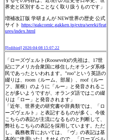
するその内容は、近現代の歴史を日本史、世
界史と区別することなく取り扱うものです」
増補改訂版 学研まんが NEW世界の歴史 公式
サイト
https://
gakcomic.gakken.jp/extra/serek
i/feat
ures/index.html
[Fedibird]
2026-04-08 15:07:22
「ローズヴェルト(Roosevelt)の先祖は、17世
紀にアメリカ合衆国に移住したオランダ系移
民であったといわれます。"roo"という英語の
綴りは、room（ルーム、部屋）、roof（ルー
フ、屋根）のように「ルー」と発音されるこ
とが多いようですが、オランダ語ではこの綴
りは「ロー」と発音されます」
「近年、世界史の研究書や辞典類では、「ロ
ーズヴェルト」と表記するものが多く、今後
こちらの表記が主流になるものと判断して、
弊社もこちらの表記を採用しています。ただ
し、義務教育においては、「ヴ」の表記は基
本的に使用いたしませんので、「ローズベル