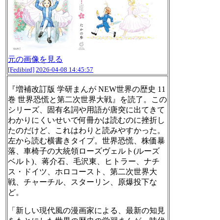
元の画像を見る
[Fedibird]
2026-04-08 14:45:57
『増補改訂版 学研まんが NEW世界の歴史 11
巻 世界恐慌と第二次世界大戦』を読了。この
シリーズ、固有名詞や用語が唐突に出てきて
わかりにくいせいで何冊かは読むのに挫折し
たのだけど、これはわりと読みやすかった。
左から読む横書きタイプ。世界恐慌、株価暴
落、車椅子の大統領ローズヴェルト(ルーズ
ベルト)、蒋介石、毛沢東、ヒトラー、ナチ
ス・ドイツ、ホロコースト、第二次世界大
戦、チャーチル、スターリン、原爆投下な
ど。
「新しい現代風の漫画家による、最新の知見