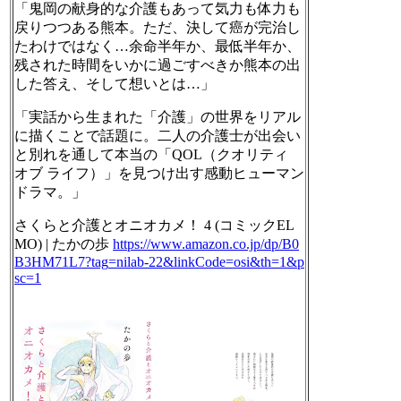
「鬼岡の献身的な介護もあって気力も体力も
戻りつつある熊本。ただ、決して癌が完治し
たわけではなく…余命半年か、最低半年か、
残された時間をいかに過ごすべきか熊本の出
した答え、そして想いとは…」
「実話から生まれた「介護」の世界をリアル
に描くことで話題に。二人の介護士が出会い
と別れを通して本当の「QOL（クオリティ
オブ ライフ）」を見つけ出す感動ヒューマン
ドラマ。」
さくらと介護とオニオカメ！ 4 (コミックEL
MO) | たかの歩
https://www.
amazon.co.jp/dp/B0
B3HM71L7?tag
=nilab-22&linkCode=osi&th=1&p
sc=1