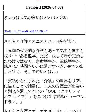
Fedibird (2026-04-08)
きょうは天気が良いけどわりと寒い
[Fedibird]
2026-04-08 14:26:44
さくらと介護とオニオカメ！ 4巻を読了。
「鬼岡の献身的な介護もあって気力も体力も
戻りつつある熊本。ただ、決して癌が完治し
たわけではなく…余命半年か、最低半年か、
残された時間をいかに過ごすべきか熊本の出
した答え、そして想いとは…」
「実話から生まれた「介護」の世界をリアル
に描くことで話題に。二人の介護士が出会い
と別れを通して本当の「QOL（クオリティ
オブ ライフ）」を見つけ出す感動ヒューマン
ドラマ。」
さくらと介護とオニオカメ！ 4 (コミックEL