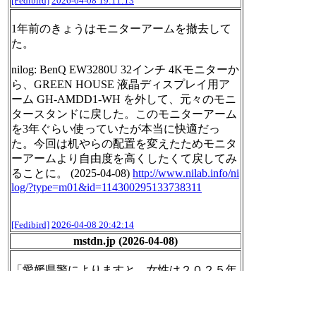
[Fedibird]
2026-04-08 19:11:13
1年前のきょうはモニターアームを撤去して
た。
nilog: BenQ EW3280U 32インチ 4Kモニターか
ら、GREEN HOUSE 液晶ディスプレイ用ア
ーム GH-AMDD1-WH を外して、元々のモニ
タースタンドに戻した。このモニターアーム
を3年ぐらい使っていたが本当に快適だっ
た。今回は机やらの配置を変えたためモニタ
ーアームより自由度を高くしたくて戻してみ
ることに。 (2025-04-08)
http://www.
nilab.info/ni
log/?type=m01&id=
114300295133738311
[Fedibird]
2026-04-08 20:42:14
mstdn.jp (2026-04-08)
「愛媛県警によりますと、女性は２０２５年
１０月ごろから警察官を名乗る男らとの電話
でのやり取りを信じ、２０２５年１２月から
２０２６年２月までに８回にわたり送金し、