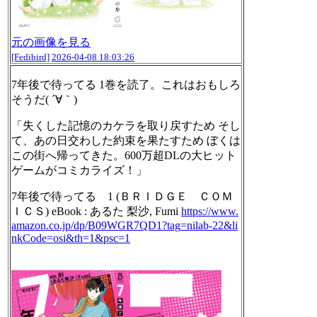
元の画像を見る
[Fedibird]
2026-04-08 18:03:26
7年後で待ってる 1巻を読了。これはおもしろ
そうだ( ´∀｀)
「失くした記憶のカケラを取り戻すため そし
て、あの日交わした約束を果たすため ぼくは
この街へ帰ってきた。600万超DLの大ヒット
ゲームがコミカライズ！」
7年後で待ってる 1 (ＢＲＩＤＧＥ ＣＯＭ
ＩＣＳ) eBook : あるた 梨沙, Fumi
https://www.
amazon.co.jp/dp/B09WGR7QD1?tag
=nilab-22&li
nkCode=osi&th=1&psc=1