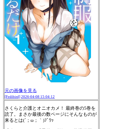
元の画像を見る
[Fedibird]
2026-04-08 15:04:12
さくらと介護とオニオカメ！ 最終巻の5巻を
読了。まさか最後の数ページにそんなものが
来るとは(´；ω；｀)ﾌﾞﾜｯ