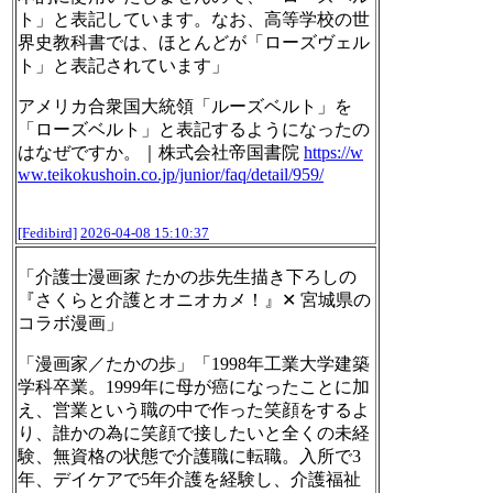
ト」と表記しています。なお、高等学校の世
界史教科書では、ほとんどが「ローズヴェル
ト」と表記されています」
アメリカ合衆国大統領「ルーズベルト」を
「ローズベルト」と表記するようになったの
はなぜですか。｜株式会社帝国書院
https://w
ww.
teikokushoin.co.jp/junior/faq/
detail/959/
[Fedibird]
2026-04-08 15:10:37
「介護士漫画家 たかの歩先生描き下ろしの
『さくらと介護とオニオカメ！』✕ 宮城県の
コラボ漫画」
「漫画家／たかの歩」「1998年工業大学建築
学科卒業。1999年に母が癌になったことに加
え、営業という職の中で作った笑顔をするよ
り、誰かの為に笑顔で接したいと全くの未経
験、無資格の状態で介護職に転職。入所で3
年、デイケアで5年介護を経験し、介護福祉