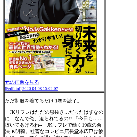
元の画像を見る
[Fedibird]
2026-04-08 15:02:07
ただ制服を着てるだけ 1巻を読了。
「JKリフレはただの息抜き…だったはずなの
に、なんで俺、迫られてるの!? 「今日も……
抜いてあげるね--」JKリフレで働く19歳の合
法JK明莉。社畜なコンビニ店長堂本広巳は彼