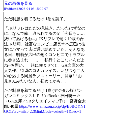
元の画像を見る
[Fedibird]
2026-04-08 15:02:07
ただ制服を着てるだけ 1巻を読了。
「JKリフレはただの息抜き…だったはずなの
に、なんで俺、迫られてるの!? 「今日も……
抜いてあげるね--」JKリフレで働く19歳の合
法JK明莉。社畜なコンビニ店長堂本広巳は彼
女にハマって店に通い詰めていた。そんなあ
る日、明莉が広巳の働くコンビニでトラブル
に巻き込まれ……。「私行くとこないんだよ
ね--お願い、一緒に住ませて!!」GA文庫の大
人気作、待望のコミカライズ。いびつな二人
の心温まる同居ラブストーリー、開幕!「お
兄さんみたいな人、初めてかも」」
ただ制服を着てるだけ 1巻 (デジタル版ガン
ガンコミックスＵＰ！) eBook : 神田暁一郎
（GA文庫／SBクリエイティブ刊）, 宮野金太
郎, 40原
https://www.
amazon.co.jp/dp/B0BQYN1
GC1?tag
=nilab-22&linkCode=osi&th=1&psc=1