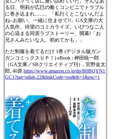
女にハマって店に通い詰めていた。そんなあ
る日、明莉が広巳の働くコンビニでトラブル
に巻き込まれ……。「私行くとこないんだよ
ね--お願い、一緒に住ませて!!」GA文庫の大
人気作、待望のコミカライズ。いびつな二人
の心温まる同居ラブストーリー、開幕!「お
兄さんみたいな人、初めてかも」」
ただ制服を着てるだけ 1巻 (デジタル版ガン
ガンコミックスＵＰ！) eBook : 神田暁一郎
（GA文庫／SBクリエイティブ刊）, 宮野金太
郎, 40原
https://www.
amazon.co.jp/dp/B0BQYN1
GC1?tag
=nilab-22&linkCode=osi&th=1&psc=1