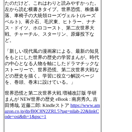
たのだけど、これはわりと読みやすかった。
左から読む横書きタイプ。世界恐慌、株価暴
落、車椅子の大統領ローズヴェルト(ルーズ
ベルト)、蒋介石、毛沢東、ヒトラー、ナチ
ス・ドイツ、ホロコースト、第二次世界大
戦、チャーチル、スターリン、原爆投下な
ど。
「新しい現代風の漫画家による、最新の知見
をもとにした世界の歴史の学習まんが。時代
の中心となる人物を軸にしたドラマチックな
ストーリーで、世界恐慌、第二次世界大戦な
どの歴史を描く。学習に役立つ解説ページ
を、巻頭、巻末に設けている。」
世界恐慌と第二次世界大戦 増補改訂版 学研
まんが NEW世界の歴史 eBook : 南房秀久, 吉
田博哉, 近藤二郎: Kindleストア
https://www.
am
azon.co.jp/dp/B0C8N2ZRL5?tag
=nilab-22&linkC
ode=osi&th=1&psc=1