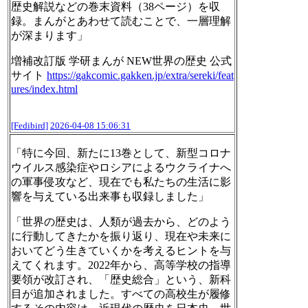
歴史解説などの巻末資料（38ページ）を収
録。まんがとあわせて読むことで、一層理解
が深まります」
増補改訂版 学研まんが NEW世界の歴史 公式
サイト
https://
gakcomic.gakken.jp/extra/serek
i/feat
ures/index.html
[Fedibird]
2026-04-08 15:06:31
「特に今回、新たに13巻として、新型コロナ
ウイルス感染症やロシアによるウクライナへ
の軍事侵攻など、現在でも私たちの生活に影
響を与えている出来事も収録しました」
「世界の歴史は、人類が過去から、どのよう
に行動してきたかを振り返り、現在や未来に
おいてどう生きていくかを考えるヒントを与
えてくれます。2022年から、高等学校の指導
要領が改訂され、「歴史総合」という、新科
目が追加されました。すべての高校生が履修