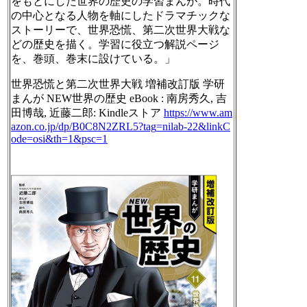
をもとにした世界の歴史の学習まんが。時代
の中心となる人物を軸にしたドラマチックな
ストーリーで、世界恐慌、第二次世界大戦な
どの歴史を描く。学習に役立つ解説ページ
を、巻頭、巻末に設けている。」
世界恐慌と第二次世界大戦 増補改訂版 学研
まんが NEW世界の歴史 eBook : 南房秀久, 吉
田博哉, 近藤二郎: Kindleストア
https://www.
am
azon.co.jp/dp/B0C8N2ZRL5?tag
=nilab-22&linkC
ode=osi&th=1&psc=1