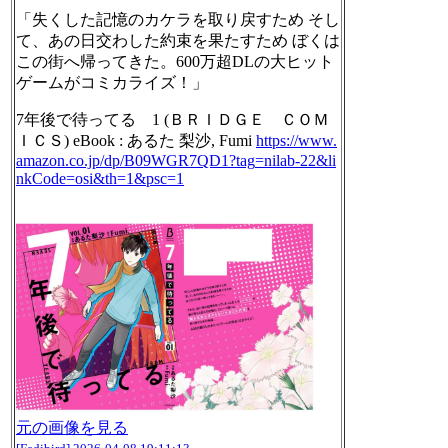
「失くした記憶のカケラを取り戻すため そし
て、あの日交わした約束を果たすため ぼくは
この街へ帰ってきた。600万超DLの大ヒット
ゲームがコミカライズ！」
7年後で待ってる 1 (ＢＲＩＤＧＥ ＣＯＭ
ＩＣＳ) eBook : あるた 梨沙, Fumi
https://www.
amazon.co.jp/dp/B09WGR7QD1?tag
=nilab-22&li
nkCode=osi&th=1&psc=1
元の画像を見る