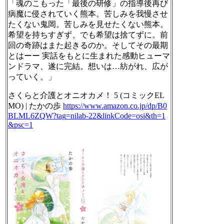
「魂のこもった「最後の研修」の指導後再び
病魔に侵されていく熊本。苦しみを我慢させ
たくない鬼岡。苦しみを見せたくない熊本。
希望を持ちすぎず、でも希望は捨てずに。前
回の奇跡はまた起きるのか。そしてその最期
とはーー 実話をもとに生まれた感動ヒューマ
ンドラマ、遂に完結。想いは…紡がれ、広が
っていく。」
さくらと介護とオニオカメ！ 5 (コミックEL
MO) | たかの歩
https://www.
amazon.co.jp/dp/B0
BLML6ZQW?tag
=nilab-22&linkCode=osi&th=1
&psc=1