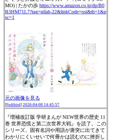
MO) | たかの歩
https://www.
amazon.co.jp/dp/B0
B3HM71L7?tag
=nilab-22&linkCode=osi&th=1&p
sc=1
元の画像を見る
[Fedibird]
2026-04-08 14:45:57
『増補改訂版 学研まんが NEW世界の歴史 11
巻 世界恐慌と第二次世界大戦』を読了。この
シリーズ、固有名詞や用語が唐突に出てきて
わかりにくいせいで何冊かは読むのに挫折し