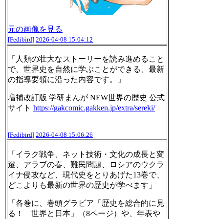
元の画像を見る
[Fedibird]
2026-04-08 15:04:12
「人類の壮大なストーリーを読み進めること
で、世界史を自然に学ぶことができる、最新
の指導要領に沿った内容です。」
増補改訂版 学研まんが NEW世界の歴史 公式
サイト
https://
gakcomic.gakken.jp/extra/serek
i/
[Fedibird]
2026-04-08 15:06:26
「イラク戦争、ネット技術・文化の成長と変
遷、アラブの春、難民問題、ロシアのウクラ
イナ侵攻など、現代史をとりあげた13巻で、
どこよりも最新の世界の歴史が学べます」
「各巻に、巻頭グラビア「歴史を総合的に見
る！ 世界と日本」（8ページ）や、年表や