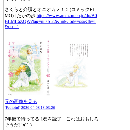
さくらと介護とオニオカメ！ 5 (コミックEL
MO) | たかの歩
https://www.
amazon.co.jp/dp/B0
BLML6ZQW?tag
=nilab-22&linkCode=osi&th=1
&psc=1
元の画像を見る
[Fedibird]
2026-04-08 18:03:26
7年後で待ってる 1巻を読了。これはおもしろ
そうだ( ´∀｀)