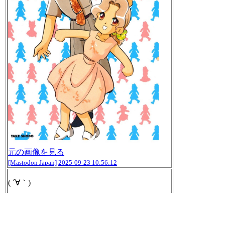
元の画像を見る
[Mastodon Japan]
2025-09-23 10:56:12
( ´∀｀)
「総数およそ500本！圧巻の棍棒ギャラリ
ー」
「全長3m、重量600kg。人類初「中に入れる