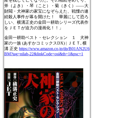
産を残して亡くなった。その相続をめぐり、
斧（よき）・琴（こと）・菊（きく）――大
財閥・犬神家の家宝になぞらえた、戦慄の連
続殺人事件が幕を開けた！ 華麗にして恐ろ
しい、横溝正史の金田一耕助シリーズ代表作
をＪＥＴが迫力の漫画化！！」
金田一耕助ベスト・セレクション １ 犬神
家の一族 (あすかコミックスDX) | ＪＥＴ, 横
溝 正史
https://www.
amazon.co.jp/dp/B01AN2U6
BM?tag
=nilab-22&linkCode=osi&th=1&psc=1