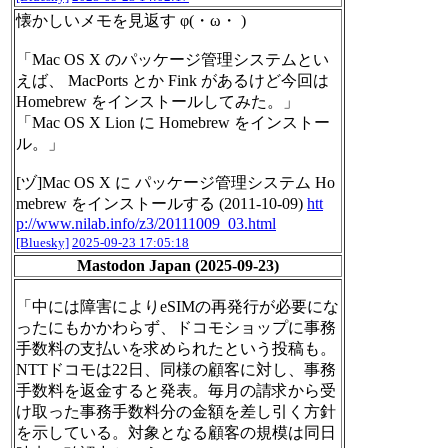
懐かしいメモを見返す φ(・ω・ )
「Mac OS X のパッケージ管理システムとい
えば、 MacPorts とか Fink があるけど今回は
Homebrew をインストールしてみた。」
「Mac OS X Lion に Homebrew をインストー
ル。」
[ヅ]Mac OS X に パッケージ管理システム Ho
mebrew をインストールする (2011-10-09)
htt
p://www.nilab.info/z3/20111009_03.html
[Bluesky]
2025-09-23 17:05:18
Mastodon Japan (2025-09-23)
「中には障害によりeSIMの再発行が必要にな
ったにもかかわらず、ドコモショップに事務
手数料の支払いを求められたという投稿も。
NTTドコモは22日、同様の顧客に対し、事務
手数料を返金すると発表。毎月の請求から受
け取った事務手数料分の金額を差し引く方針
を示している。対象となる顧客の規模は同日