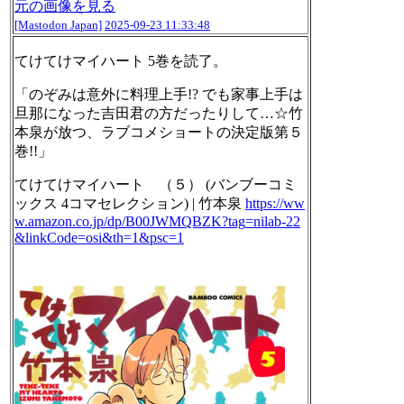
元の画像を見る
[Mastodon Japan]
2025-09-23 11:33:48
てけてけマイハート 5巻を読了。
「のぞみは意外に料理上手!? でも家事上手は
旦那になった吉田君の方だったりして…☆竹
本泉が放つ、ラブコメショートの決定版第５
巻!!」
てけてけマイハート （５） (バンブーコミ
ックス 4コマセレクション) | 竹本泉
https://ww
w.
amazon.co.jp/dp/B00JWMQBZK?tag
=nilab-22
&linkCode=osi&th=1&psc=1