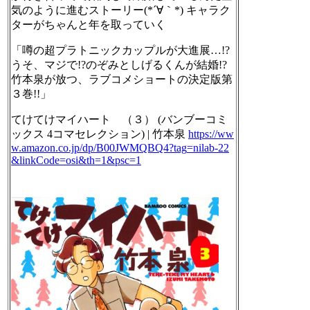
気のように進むストーリー(*´∀｀*) キャラク
ターがちゃんと年を取っていく
「噂の超プラトニックカップルが大進展…!?
うそ、マジで!?のぞみとしげるくんが結婚!?
竹本泉が放つ、ラブコメショートの決定版第
３巻!!」
てけてけマイハート （３） (バンブーコミ
ックス 4コマセレクション) | 竹本泉
https://ww
w.
amazon.co.jp/dp/B00JWMQBQ4?tag
=nilab-22
&linkCode=osi&th=1&psc=1