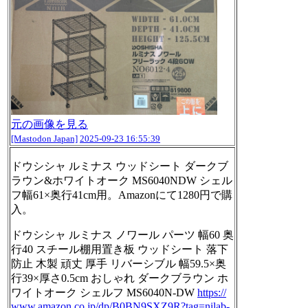
元の画像を見る
[Mastodon Japan]
2025-09-23 16:55:39
ドウシシャ ルミナス ウッドシート ダークブ
ラウン&ホワイトオーク MS6040NDW シェル
フ幅61×奥行41cm用。Amazonにて1280円で購
入。
ドウシシャ ルミナス ノワール パーツ 幅60 奥
行40 スチール棚用置き板 ウッドシート 落下
防止 木製 頑丈 厚手 リバーシブル 幅59.5×奥
行39×厚さ0.5cm おしゃれ ダークブラウン ホ
ワイトオーク シェルフ MS6040N-DW
https://
www.
amazon.co.jp/dp/B0BN9SXZ9R?tag
=nilab-