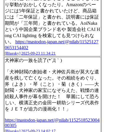
り挙動がおかしくなったり。Amazonのペー
ジには5年保証と書かれていたけど、商品箱
には「二年保証」と書かれ、説明書には保証
期間が「三年間」と書かれている。AoiNaka
という中国企業ブランド名や 製造会社 CAI H
ong CAI lighting を検索しても見つけられな
い。
https://mastodon-japan.net/@nilab/11525127
0653154402
[Bluesky]
2025-09-23 11:34:21
犬神家の一族を読了(*´Д｀)
「犬神財閥の創始者・犬神佐兵衛が莫大な遺
産を残して亡くなった。その相続をめぐり、
斧（よき）・琴（こと）・菊（きく）――大
財閥・犬神家の家宝になぞらえた、戦慄の連
続殺人事件が幕を開けた！ 華麗にして恐ろ
しい、横溝正史の金田一耕助シリーズ代表作
をＪＥＴが迫力の漫画化！！」
https://mastodon-japan.net/@nilab/1152518523004
00305
[Bluesky]
2025-09-23 14:02:17