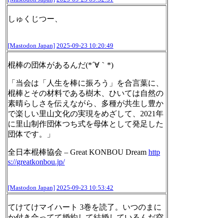
しゅくじつー、
[Mastodon Japan]
2025-09-23 10:20:49
棍棒の団体があるんだ(*´∀｀*)
「当会は「人生を棒に振ろう」を合言葉に、
棍棒とその材料である樹木、ひいては自然の
素晴らしさを伝えながら、多種が共生し豊か
で楽しい里山文化の実現をめざして、2021年
に里山制作団体つち式を母体として発足した
団体です。」
全日本棍棒協会 – Great KONBOU Dream
http
s://
greatkonbou.jp/
[Mastodon Japan]
2025-09-23 10:53:42
てけてけマイハート 3巻を読了。いつのまに
か付き合ってて婚約して結婚しているんだ空