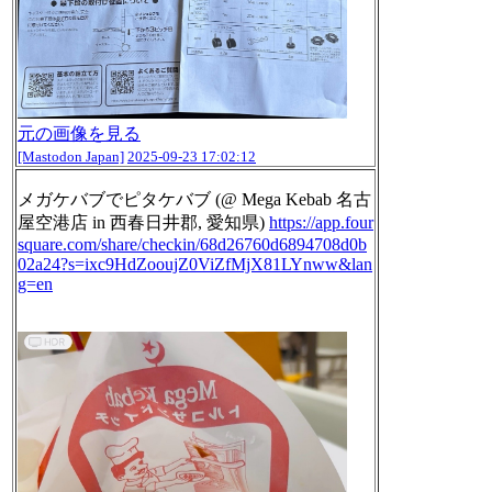
元の画像を見る
[Mastodon Japan]
2025-09-23 17:02:12
メガケバブでピタケバブ (@ Mega Kebab 名古
屋空港店 in 西春日井郡, 愛知県)
https://
app.four
square.com/share/check
in/68d26760d6894708d0b
02a24?s=ixc9HdZooujZ0ViZfMjX81LYnww&lan
g=en