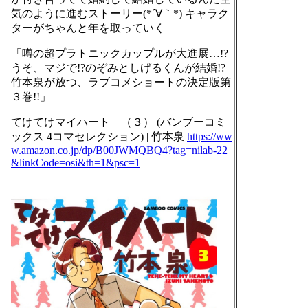
気のように進むストーリー(*´∀｀*) キャラク
ターがちゃんと年を取っていく
「噂の超プラトニックカップルが大進展…!?
うそ、マジで!?のぞみとしげるくんが結婚!?
竹本泉が放つ、ラブコメショートの決定版第
３巻!!」
てけてけマイハート （３） (バンブーコミ
ックス 4コマセレクション) | 竹本泉
https://ww
w.
amazon.co.jp/dp/B00JWMQBQ4?tag
=nilab-22
&linkCode=osi&th=1&psc=1