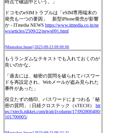
時点で確認中という。」
ドコモのeSIMトラブルは「eSIM専用端末の
発売も一つの要因」 新型iPhone発売が影響
か - ITmedia NEWS
https://www.
itmedia.co.jp/ne
ws/articles/25
09/22/news091.html
[Mastodon Japan]
2025-09-23 09:00:06
もうランダムなテキストでも入れておくのが
良いのかな。
「過去には、秘密の質問を破られてパスワー
ドを再設定され、Webメールが盗み見られた
事件があった」
役立たずの烙印、パスワードにまつわる「秘
密の質問」 | 日経クロステック（xTECH）
htt
ps://
xtech.nikkei.com/it/atcl/colum
n/17/092800400/
101700005/
[Mastodon Japan]
2025-09-23 09:32:31