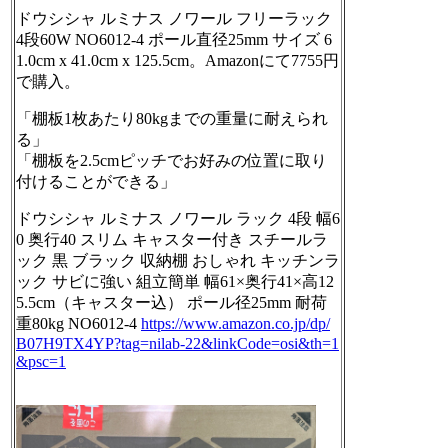
ドウシシャ ルミナス ノワール フリーラック
4段60W NO6012-4 ポール直径25mm サイズ 6
1.0cm x 41.0cm x 125.5cm。Amazonにて7755円
で購入。
「棚板1枚あたり80kgまでの重量に耐えられ
る」
「棚板を2.5cmピッチでお好みの位置に取り
付けることができる」
ドウシシャ ルミナス ノワール ラック 4段 幅6
0 奥行40 スリム キャスター付き スチールラ
ック 黒 ブラック 収納棚 おしゃれ キッチンラ
ック サビに強い 組立簡単 幅61×奥行41×高12
5.5cm（キャスター込） ポール径25mm 耐荷
重80kg NO6012-4
https://www.
amazon.co.jp/dp/
B07H9TX4YP?tag
=nilab-22&linkCode=osi&th=1
&psc=1