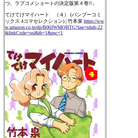
つ、ラブコメショートの決定版第４巻!!」
てけてけマイハート （４） (バンブーコミ
ックス 4コマセレクション) | 竹本泉
https://ww
w.
amazon.co.jp/dp/B00JWMQBTG?tag
=nilab-22
&linkCode=osi&th=1&psc=1