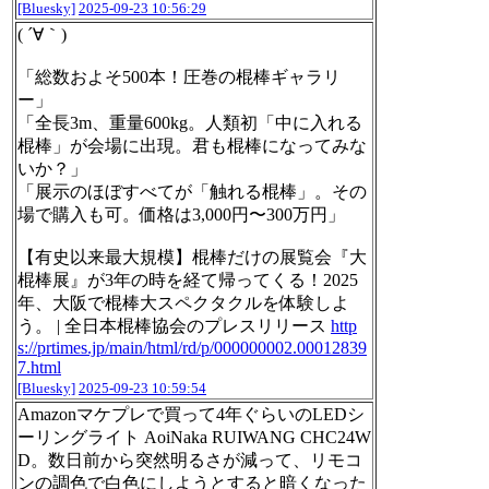
[Bluesky]
2025-09-23 10:56:29
( ´∀｀)
「総数およそ500本！圧巻の棍棒ギャラリ
ー」
「全長3m、重量600kg。人類初「中に入れる
棍棒」が会場に出現。君も棍棒になってみな
いか？」
「展示のほぼすべてが「触れる棍棒」。その
場で購入も可。価格は3,000円〜300万円」
【有史以来最大規模】棍棒だけの展覧会『大
棍棒展』が3年の時を経て帰ってくる！2025
年、大阪で棍棒大スペクタクルを体験しよ
う。 | 全日本棍棒協会のプレスリリース
http
s://prtimes.jp/main/html/rd/p/000000002.00012839
7.html
[Bluesky]
2025-09-23 10:59:54
Amazonマケプレで買って4年ぐらいのLEDシ
ーリングライト AoiNaka RUIWANG CHC24W
D。数日前から突然明るさが減って、リモコ
ンの調色で白色にしようとすると暗くなった