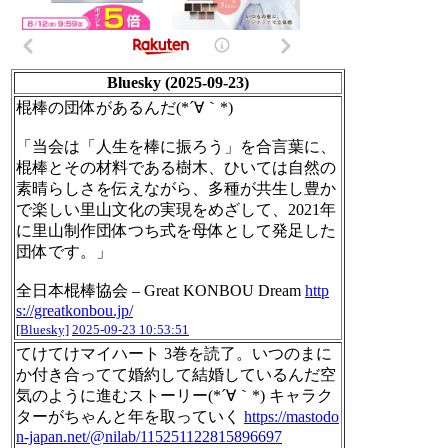
Bluesky (2025-09-23)
棍棒の団体があるんだ(*´∀｀*)
「当会は「人生を棒に振ろう」を合言葉に、
棍棒とその材料である樹木、ひいては自然の
素晴らしさを伝えながら、多種が共生し豊か
で楽しい里山文化の実現をめざして、2021年
に里山制作団体つち式を母体として発足した
団体です。」
全日本棍棒協会 – Great KONBOU Dream
http
s://greatkonbou.jp/
[Bluesky]
2025-09-23 10:53:51
てけてけマイハート 3巻を読了。いつのまに
か付き合ってて婚約して結婚しているんだ空
気のように進むストーリー(*´∀｀*) キャラク
ターがちゃんと年を取っていく
https://mastodo
n-japan.net/@nilab/115251122815896697