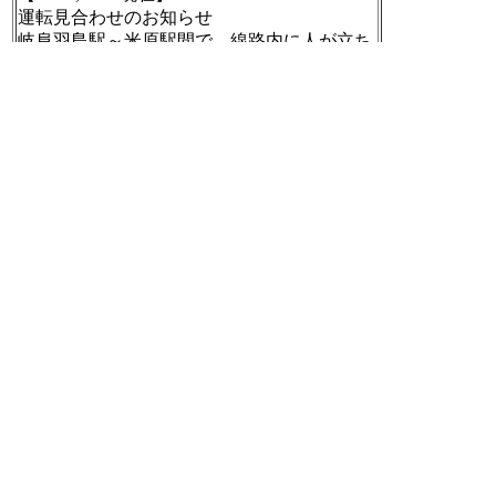
運転見合わせのお知らせ
岐阜羽島駅～米原駅間で、線路内に人が立ち
入ったため運転を見合わせています。今後、
警察と係員が線路内に立ち入った人の捜索を
行います。
#新幹線 #運行情報
https://traininfo.jr-central.co.jp/shinkansen/sp/ja/ind
ex.html
[t]
2025-09-17 20:45:42
Hatena::Bookmark (2025-09-17)
“松尾さんの持論が始まりました。『芸能人
とかアスリートとか、そういう人以外、SNS
をやるなって』と切り出すと、続けて『素人
がなに発信してんだってずっと思ってるん
だ、オレ』と断言したのです”
「一般人をバカにしすぎ」チョコプラ松尾の
SNSに関する“暴論”が大炎上「幻滅した」失
望の声続出（週刊女性PRIME） - Yahoo!ニュ
ース
[B!]
2025-09-17 06:30:20