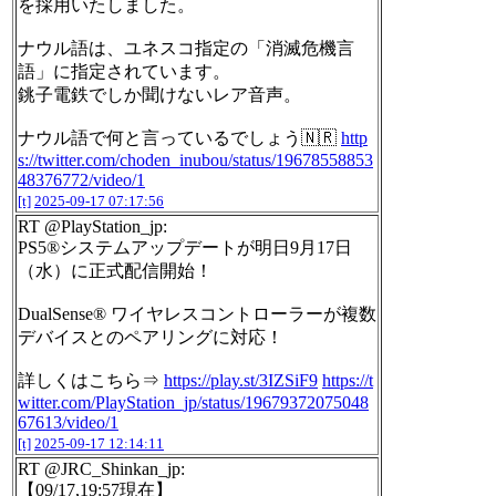
を採用いたしました。
ナウル語は、ユネスコ指定の「消滅危機言
語」に指定されています。
銚子電鉄でしか聞けないレア音声。
ナウル語で何と言っているでしょう🇳🇷
http
s://twitter.com/choden_inubou/status/19678558853
48376772/video/1
[t]
2025-09-17 07:17:56
RT @PlayStation_jp:
PS5®システムアップデートが明日9月17日
（水）に正式配信開始！
DualSense® ワイヤレスコントローラーが複数
デバイスとのペアリングに対応！
詳しくはこちら⇒
https://play.st/3IZSiF9
https://t
witter.com/PlayStation_jp/status/19679372075048
67613/video/1
[t]
2025-09-17 12:14:11
RT @JRC_Shinkan_jp:
【09/17,19:57現在】