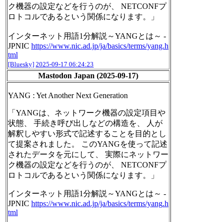
ク機器の設定などを行うのが、 NETCONFプ
ロトコルであるという関係になります。」
インターネット用語1分解説～YANGとは～ -
JPNIC
https://www.nic.ad.jp/ja/basics/terms/yang.h
tml
[Bluesky]
2025-09-17 06:24:23
Mastodon Japan (2025-09-17)
YANG : Yet Another Next Generation
「YANGは、ネットワーク機器の設定項目や
状態、 手続き呼び出しなどの構造を、 人が
解釈しやすい形式で記述することを目的とし
て提案されました。 このYANGを使って記述
されたデータを元にして、 実際にネットワー
ク機器の設定などを行うのが、 NETCONFプ
ロトコルであるという関係になります。」
インターネット用語1分解説～YANGとは～ -
JPNIC
https://www.
nic.ad.jp/ja/basics/terms/yang
.h
tml