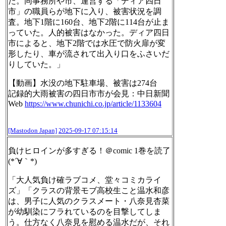
た。同事務所や市、運営する「ディア四日
市」の職員らが地下に入り、被害状況を調
査。地下1階に160台、地下2階に114台が止ま
っていた。人的被害はなかった。ディア四日
市によると、地下2階では水圧で防火扉が変
形したり、車が流されて出入り口をふさいだ
りしていた。」
【動画】水没の地下駐車場、被害は274台
記録的大雨被害の四日市市が会見：中日新聞
Web
https://www.
chunichi.co.jp/article/1133604
[Mastodon Japan]
2025-09-17 07:15:14
負けヒロインが多すぎる！＠comic 1巻を読了
(*´∀｀*)
「大人気負け確ラブコメ、堂々コミカライ
ズ」「クラスの背景モブ高校生こと温水和彦
は、男子に人気のクラスメート・八奈見杏菜
が幼馴染にフラれているのを目撃してしま
う。仕方なく八奈見を慰める温水だが、それ