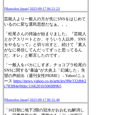
[Mastodon Japan]
2025-09-17 06:21:23
芸能人より一般人の方が先にSNSをはじめて
いるのに変な選民思想だなぁ。。。
「松尾さんの持論が始まりました。『芸能人
とかアスリートとか、そういう人以外、SNS
をやるなって』と切り出すと、続けて『素人
がなに発信してんだってずっと思ってるん
だ、オレ』と断言したのです」
「一般人をバカにしすぎ」チョコプラ松尾の
SNSに関する“暴論”が大炎上「幻滅した」失
望の声続出（週刊女性PRIME） - Yahoo!ニュ
ース
https://
news.yahoo.co.jp/articles/99e3
32dbb2
c783f84e9fdec1166201b506ff89b5
[Mastodon Japan]
2025-09-17 06:31:40
「16日朝に地下2階の冠水がおおむね解消し