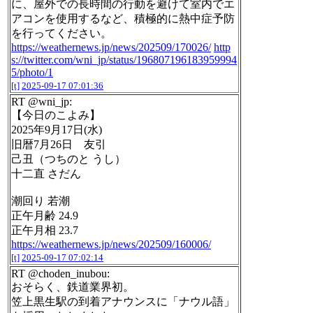
に、屋外での長時間の行動を避けて室内でエ
アコンを使用するなど、積極的に熱中症予防
を行ってください。
https://weathernews.jp/news/202509/170026/
http
s://twitter.com/wni_jp/status/196807196183959994
5/photo/1
[t]
2025-09-17 07:01:36
RT @wni_jp:
【今日のこよみ】
2025年9月17日(水)
旧暦7月26日 友引
己丑（つちのと うし）
十二直 さだん
潮回り 若潮
正午月齢 24.9
正午月相 23.7
https://weathernews.jp/news/202509/160006/
[t]
2025-09-17 07:02:14
RT @choden_inubou:
おそらく、鉄道業界初。
笠上黒生駅の到着アナウンスに「ナウル語」