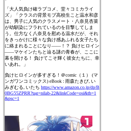
「大人気負け確ラブコメ、堂々コミカライ
ズ」「クラスの背景モブ高校生こと温水和彦
は、男子に人気のクラスメート・八奈見杏菜
が幼馴染にフラれているのを目撃してしま
う。仕方なく八奈見を慰める温水だが、それ
をきっかけに様々な負け感あふれる女子たち
に絡まれることになり――！？ 負けヒロイン
――マケインたちと辿る謎の青春が、ここに
幕を開ける！ 負けてこそ輝く彼女たちに、幸
いあれ。」
負けヒロインが多すぎる！＠comic（１） (マ
ンガワンコミックス) eBook : 雨森たきび, い
みぎむる, いたち
https://www.
amazon.co.jp/dp/B
0BG55ZPRR?tag
=nilab-22&linkCode=osi&th=1
&psc=1