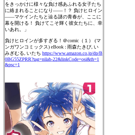
をきっかけに様々な負け感あふれる女子たち
に絡まれることになり――！？ 負けヒロイン
――マケインたちと辿る謎の青春が、ここに
幕を開ける！ 負けてこそ輝く彼女たちに、幸
いあれ。」
負けヒロインが多すぎる！＠comic（１） (マ
ンガワンコミックス) eBook : 雨森たきび, い
みぎむる, いたち
https://www.
amazon.co.jp/dp/B
0BG55ZPRR?tag
=nilab-22&linkCode=osi&th=1
&psc=1