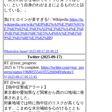
い」という自身のわがままによるものだと話
している。」
負けヒロインが多すぎる! - Wikipedia
https://
ja.
wikipedia.org/wiki/%E8%B2%A
0%E3%81%91%
E3%83%92%E3%83%AD%E3%82%A4%E3%8
3%B3%E3%81%8C%E5%A4%9A%E3%81%9
9%E3%81%8E%E3%82%8B
!
[Mastodon Japan]
2025-09-17 20:48:23
Twitter (2025-09-17)
RT @year_progress:
2025 is 71% complete.
https://twitter.com/year_pro
gress/status/1968055541055266949/photo/1
[t]
2025-09-17 06:15:45
RT @wni_jp:
【熱中症警戒アラート】
東京都や愛知県など関東から西の12地域に発
表されました。
対象地域では特に熱中症のリスクが高くなり
ます。こまめな水分補給を心がけるととも