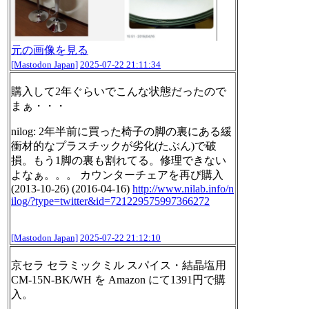
元の画像を見る
[Mastodon Japan]
2025-07-22 21:11:34
購入して2年ぐらいでこんな状態だったので
まぁ・・・
nilog: 2年半前に買った椅子の脚の裏にある緩
衝材的なプラスチックが劣化(たぶん)で破
損。もう1脚の裏も割れてる。修理できない
よなぁ。。。 カウンターチェアを再び購入
(2013-10-26) (2016-04-16)
http://www.
nilab.info/n
ilog/?type=twitter
&id=721229575997366272
[Mastodon Japan]
2025-07-22 21:12:10
京セラ セラミックミル スパイス・結晶塩用
CM-15N-BK/WH を Amazon にて1391円で購
入。