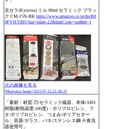
京セラ(Kyocera) ミル 90ml セラミック ブラッ
ク CM-15N-BK
https://www.
amazon.co.jp/dp/B0
0FVH35BS?tag
=nilab-22&linkCode=osi&th=1
元の画像を見る
[Mastodon Japan]
2025-07-22 21:40:35
「素材・材質:刃/セラミック磁器、本体/ABS
樹脂(耐熱温度:100度)・ポリプロピレン、フ
タ/ポリプロピレン、つまみ/ポリアセター
ル、容器/ガラス、バネ/ステンレス鋼 ※食洗
器使用可」