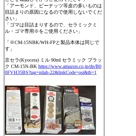
「アーモンド、ピーナッツ等皮の多いものは
目詰まりの原因になるので使用しないでくだ
さい」
「ゴマは目詰まりするので、セラミックミ
ル・ゴマ専用※をご使用ください」
「※CM-15NBK/WH-FPと製品本体は同じで
す」
京セラ(Kyocera) ミル 90ml セラミック ブラッ
ク CM-15N-BK
https://www.
amazon.co.jp/dp/B0
0FVH35BS?tag
=nilab-22&linkCode=osi&th=1