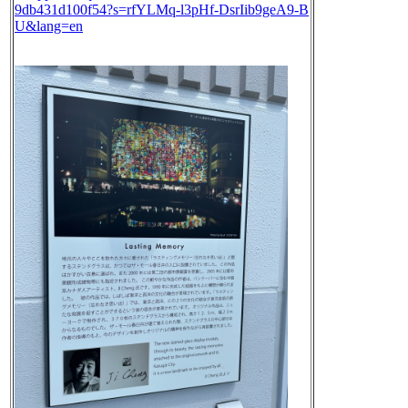
9db431d100f54?s=rfYLMq-l3pHf-DsrIib9geA9-B
U&lang=en