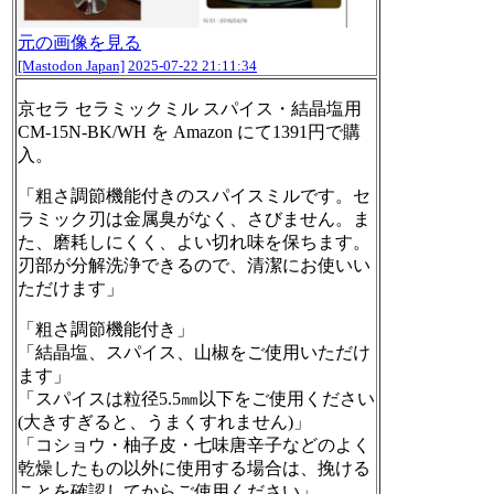
元の画像を見る
[Mastodon Japan]
2025-07-22 21:11:34
京セラ セラミックミル スパイス・結晶塩用
CM-15N-BK/WH を Amazon にて1391円で購
入。
「粗さ調節機能付きのスパイスミルです。セ
ラミック刃は金属臭がなく、さびません。ま
た、磨耗しにくく、よい切れ味を保ちます。
刃部が分解洗浄できるので、清潔にお使いい
ただけます」
「粗さ調節機能付き」
「結晶塩、スパイス、山椒をご使用いただけ
ます」
「スパイスは粒径5.5㎜以下をご使用ください
(大きすぎると、うまくすれません)」
「コショウ・柚子皮・七味唐辛子などのよく
乾燥したもの以外に使用する場合は、挽ける
ことを確認してからご使用ください」