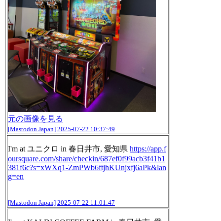
元の画像を見る
[Mastodon Japan]
2025-07-22 10:37:49
I'm at ユニクロ in 春日井市, 愛知県
https://
app.f
oursquare.com/share/check
in/687ef0f99acb3f41b1
381f6c?s=xWXq1-ZmPWb6ftjhKUnjxfj6aPk&lan
g=en
[Mastodon Japan]
2025-07-22 11:01:47