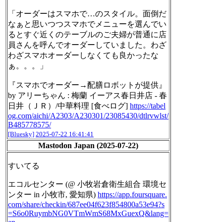
「オーダーはスマホで…のスタイル。面倒だ
なぁと思いつつスマホでメニューを選んでい
るとすぐ近くのテーブルのご夫婦が普通に店
員さんを呼んでオーダーしていました。わざ
わざスマホオーダーしなくても良かったな
ぁ。。。」
『スマホでオーダー→配膳ロボットが提供』
by アリーちゃん : 梅蘭 イーアス春日井店 - 春
日井（ＪＲ）/中華料理 [食べログ]
https://tabel
og.com/aichi/A2303/A230301/23085430/dtlrvwlst/
B485778575/
[Bluesky]
2025-07-22 16:41:41
Mastodon Japan (2025-07-22)
すいてる
エコルセンター (@ 小牧岩倉衛生組合 環境セ
ンター in 小牧市, 愛知県)
https://
app.foursquare.
com/share/check
in/687ee04f623f854800a53e94?s
=S6o0RuymbNG0VTmWmS68MxGuexQ&lang=