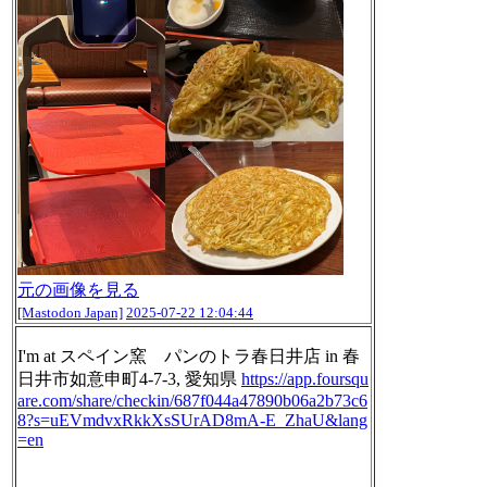
元の画像を見る
[Mastodon Japan]
2025-07-22 12:04:44
I'm at スペイン窯 パンのトラ春日井店 in 春
日井市如意申町4-7-3, 愛知県
https://
app.foursqu
are.com/share/check
in/687f044a47890b06a2b73c6
8?s=uEVmdvxRkkXsSUrAD8mA-E_ZhaU&lang
=en