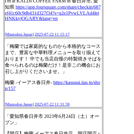
I'm at KALDI COFFEE FARM in 春日井市, 愛
知県
https://
app.foursquare.com/share/check
in/687
ef41c60c9db431d327f34?s=q2e1PvwLVLAd4let
HNKkvjOGARY&lang=en
[Mastodon Japan]
2025-07-22 11:15:17
「梅蘭では家庭的なものから本格的なコース
まで、豊富な中華料理メニューを取り揃えて
おります！ 中でも当店自慢の特製焼きそばを
食べられるのは梅蘭だけ！是非この機会にお
召し上がりくださいませ。」
梅蘭 -イーアス春日井-
https://
kasugai.iias.jp/sho
p/157
[Mastodon Japan]
2025-07-22 11:31:59
「愛知県春日井市 2023年6月24日（土）オー
プン」
【開店】梅蘭 イーアス春日井店 – 開店閉店.c