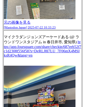
元の画像を見る
[Mastodon Japan]
2025-07-22 10:33:23
マイクラダンジョンズアーケードある (@ ラ
ウンドワンスタジアム in 春日井市, 愛知県)
ht
tps://
app.foursquare.com/share/check
in/687eeb52f7
c1d2308f556f58?s=DeRLJ8I7LU_7F06mX4MSI
ksR4Qw&lang=en