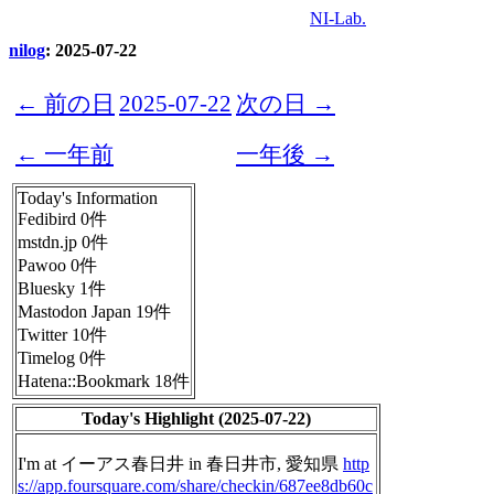
NI-Lab.
nilog
: 2025-07-22
← 前の日
2025-07-22
次の日 →
← 一年前
一年後 →
Today's Information
Fedibird 0件
mstdn.jp 0件
Pawoo 0件
Bluesky 1件
Mastodon Japan 19件
Twitter 10件
Timelog 0件
Hatena::Bookmark 18件
Today's Highlight (2025-07-22)
I'm at イーアス春日井 in 春日井市, 愛知県
http
s://
app.foursquare.com/share/check
in/687ee8db60c