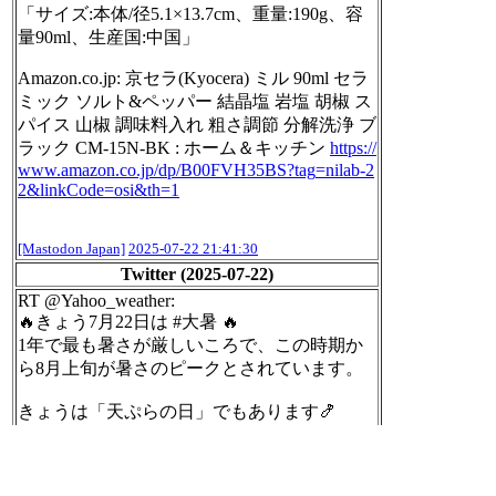
「サイズ:本体/径5.1×13.7cm、重量:190g、容
量90ml、生産国:中国」
Amazon.co.jp: 京セラ(Kyocera) ミル 90ml セラ
ミック ソルト&ペッパー 結晶塩 岩塩 胡椒 ス
パイス 山椒 調味料入れ 粗さ調節 分解洗浄 ブ
ラック CM-15N-BK : ホーム＆キッチン
https://
www.
amazon.co.jp/dp/B00FVH35BS?tag
=nilab-2
2&linkCode=osi&th=1
[Mastodon Japan]
2025-07-22 21:41:30
Twitter (2025-07-22)
RT @Yahoo_weather:
🔥きょう7月22日は #大暑 🔥
1年で最も暑さが厳しいころで、この時期か
ら8月上旬が暑さのピークとされています。
きょうは「天ぷらの日」でもあります🍤
土用の丑の日、8月29日の焼肉の日と並び、
「夏バテ防止三大食べ物記念日」のひとつと
も言われているそうです。…
https://twitter.co