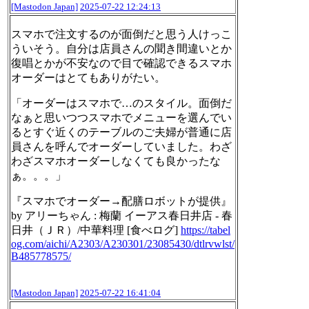
[Mastodon Japan]
2025-07-22 12:24:13
スマホで注文するのが面倒だと思う人けっこ
ういそう。自分は店員さんの聞き間違いとか
復唱とかが不安なので目で確認できるスマホ
オーダーはとてもありがたい。
「オーダーはスマホで…のスタイル。面倒だ
なぁと思いつつスマホでメニューを選んでい
るとすぐ近くのテーブルのご夫婦が普通に店
員さんを呼んでオーダーしていました。わざ
わざスマホオーダーしなくても良かったな
ぁ。。。」
『スマホでオーダー→配膳ロボットが提供』
by アリーちゃん : 梅蘭 イーアス春日井店 - 春
日井（ＪＲ）/中華料理 [食べログ]
https://
tabel
og.com/aichi/A2303/A23030
1/23085430/dtlrvwlst/
B485778575/
[Mastodon Japan]
2025-07-22 16:41:04