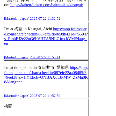
om
https://
kaiten-heiten.com/bairan-iias-
kasugai/
[Mastodon Japan]
2025-07-22 11:32:52
I'm at 梅蘭 in Kasugai, Aichi
https://
app.foursquar
e.com/share/check
in/687efd7d60c9db431d4f6504?
s=EmhEJ2e22oG6bVHTA5NLGfmckVM&lang=
en
[Mastodon Japan]
2025-07-22 11:55:41
I'm at donq editer in 春日井市, 愛知県
https://
app.
foursquare.com/share/check
in/687efe22aa08d85f3
79eef38?s=TiYEhcbvQNBAXduJPMW_ZzMa0K
8&lang=en
[Mastodon Japan]
2025-07-22 11:57:59
梅蘭