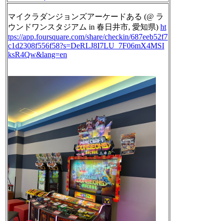
マイクラダンジョンズアーケードある (@ ラ
ウンドワンスタジアム in 春日井市, 愛知県)
ht
tps://
app.foursquare.com/share/check
in/687eeb52f7
c1d2308f556f58?s=DeRLJ8I7LU_7F06mX4MSI
ksR4Qw&lang=en