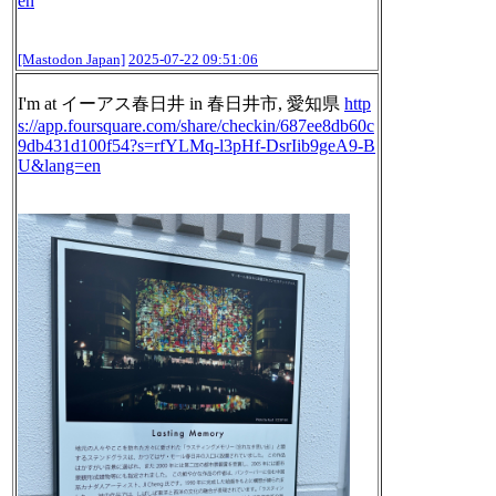
en
[Mastodon Japan]
2025-07-22 09:51:06
I'm at イーアス春日井 in 春日井市, 愛知県
http
s://
app.foursquare.com/share/check
in/687ee8db60c
9db431d100f54?s=rfYLMq-l3pHf-DsrIib9geA9-B
U&lang=en