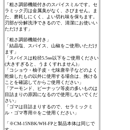
「粗さ調節機能付きのスパイスミルです。セ
ラミック刃は金属臭がなく、さびません。ま
た、磨耗しにくく、よい切れ味を保ちます。
刃部が分解洗浄できるので、清潔にお使いい
ただけます」
「粗さ調節機能付き」
「結晶塩、スパイス、山椒をご使用いただけ
ます」
「スパイスは粒径5.5㎜以下をご使用ください
(大きすぎると、うまくすれません)」
「コショウ・柚子皮・七味唐辛子などのよく
乾燥したもの以外に使用する場合は、挽ける
ことを確認してからご使用ください」
「アーモンド、ピーナッツ等皮の多いものは
目詰まりの原因になるので使用しないでくだ
さい」
「ゴマは目詰まりするので、セラミックミ
ル・ゴマ専用※をご使用ください」
「※CM-15NBK/WH-FPと製品本体は同じで
す」