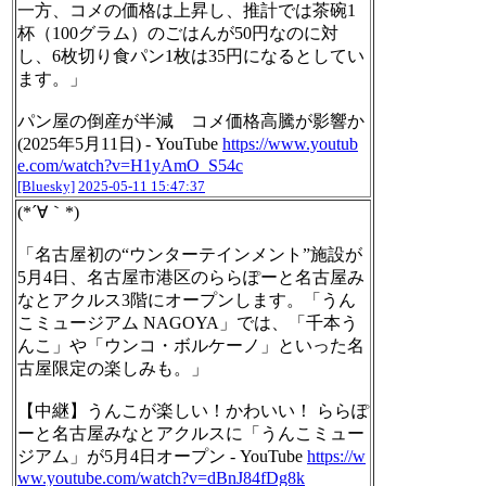
一方、コメの価格は上昇し、推計では茶碗1
杯（100グラム）のごはんが50円なのに対
し、6枚切り食パン1枚は35円になるとしてい
ます。」
パン屋の倒産が半減 コメ価格高騰が影響か
(2025年5月11日) - YouTube
https://www.youtub
e.com/watch?v=H1yAmO_S54c
[Bluesky]
2025-05-11 15:47:37
(*´∀｀*)
「名古屋初の“ウンターテインメント”施設が
5月4日、名古屋市港区のららぽーと名古屋み
なとアクルス3階にオープンします。「うん
こミュージアム NAGOYA」では、「千本う
んこ」や「ウンコ・ボルケーノ」といった名
古屋限定の楽しみも。」
【中継】うんこが楽しい！かわいい！ ららぽ
ーと名古屋みなとアクルスに「うんこミュー
ジアム」が5月4日オープン - YouTube
https://w
ww.youtube.com/watch?v=dBnJ84fDg8k