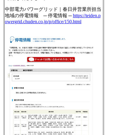
中部電力パワーグリッド｜春日井営業所担当
地域の停電情報 ─ 停電情報 ─
https://
teiden.p
owergrid.chuden.co.jp/
p/office/150.html