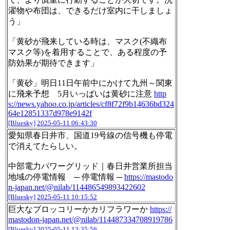
濯物や布団は、できるだけ室内に干しましょ
う」
「黄砂が飛来している時は、マスク(不織布
マスク等)を着用することで、ある程度の予
防効果が期待できます」
「黄砂」明日11日午前中にかけて九州～関東
に飛来予想 5月いっぱいは黄砂に注意
http
s://news.yahoo.co.jp/articles/cf8f72f9b14636bd324
64e12851337d978e9142f
[Bluesky]
2025-05-11 06:43:30
愛知県春日井市、国道19号線の信号機も停電
で消えてたらしい。
中部電力パワーグリッド｜春日井営業所担当
地域の停電情報 ─ 停電情報 ─
https://mastodo
n-japan.net/@nilab/114486549893422602
[Bluesky]
2025-05-11 10:15:52
巨大なブロッコリーかカリフラワーか
https://
mastodon-japan.net/@nilab/114487334708919786
[Bluesky]
2025-05-11 13:35:56