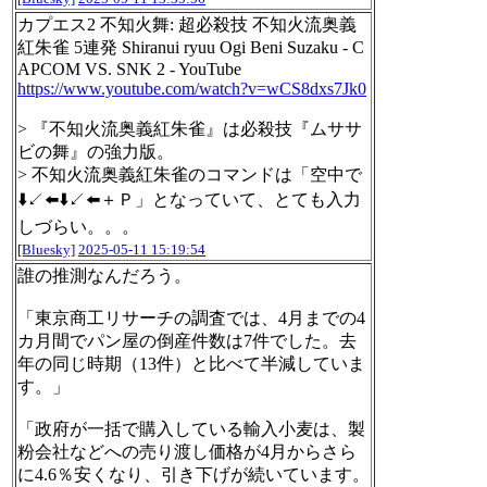
カプエス2 不知火舞: 超必殺技 不知火流奥義
紅朱雀 5連発 Shiranui ryuu Ogi Beni Suzaku - C
APCOM VS. SNK 2 - YouTube
https://www.youtube.com/watch?v=wCS8dxs7Jk0
> 『不知火流奥義紅朱雀』は必殺技『ムササ
ビの舞』の強力版。
> 不知火流奥義紅朱雀のコマンドは「空中で
⬇️↙️⬅️⬇️↙️⬅️＋Ｐ」となっていて、とても入力
しづらい。。。
[Bluesky]
2025-05-11 15:19:54
誰の推測なんだろう。
「東京商工リサーチの調査では、4月までの4
カ月間でパン屋の倒産件数は7件でした。去
年の同じ時期（13件）と比べて半減していま
す。」
「政府が一括で購入している輸入小麦は、製
粉会社などへの売り渡し価格が4月からさら
に4.6％安くなり、引き下げが続いています。