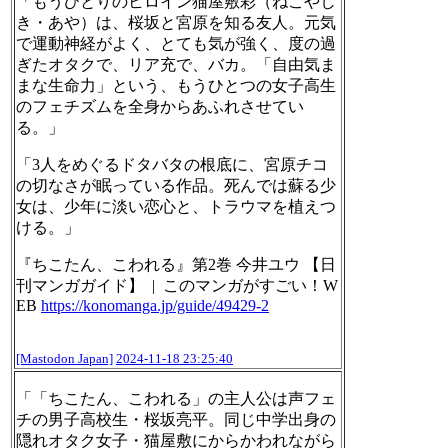
「もうひとりのヒロイン猫屋敷彩（ねこやし
き・あや）は、桜坂と宮原を知る友人。元気
で運動神経がよく、とても気が強く、度の過
ぎたオタクで、リア充で、バカ。「自由気ま
まな生命力」という、もうひとつの女子高生
のフェチズムを全身からあふれさせてい
る。」
「3人をめぐるドタバタの根底に、宮原チコ
の切なさが眠っている作品。死んでは蘇る少
女は、少年に淡い恋心と、トラウマを植えつ
ける。」
『ちこたん、こわれる』第2巻 今井ユウ 【日
刊マンガガイド】 | このマンガがすごい！W
EB
https://
konomanga.jp/guide/49429-2
[Mastodon Japan]
2024-11-18 23:25:40
「「ちこたん、こわれる」の主人公は声フェ
チの男子高校生・桜坂亮平。同じ中学出身の
隠れオタク女子・猫屋敷にからかわれながら