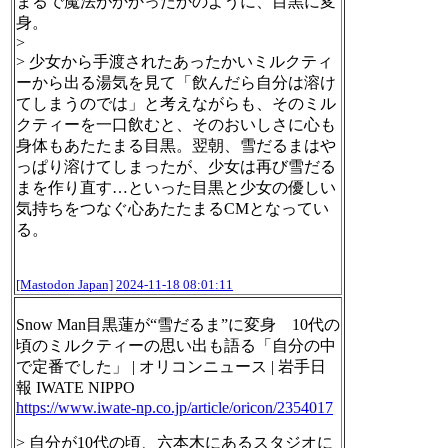
まるで魔法がかかったかのように、目黒に変
身。
>
> 少女から手渡されたあったかいミルクティ
ーから出る湯気を見て「飲んだら自分は溶け
てしまうのでは」と考えながらも、そのミル
クティーを一口飲むと、そのおいしさに心も
身体もあたたまる目黒。翌朝、雪だるまはや
っぱり溶けてしまったが、少女は再び雪だる
まを作り直す…といった目黒と少女の優しい
気持ちをつなぐ心あたたまるCMとなってい
る。
[Mastodon Japan]
2024-11-18 08:01:11
Snow Man目黒蓮が“雪だるま”に変身 10代の
頃のミルクティーの思い出も語る「自分の中
で定番でした」 | オリコンニュース | 岩手日
報 IWATE NIPPO
https://www.
iwate-np.co.jp/article/oricon/
2354017
> 自分が10代の頃、六本木にあるスタジオに