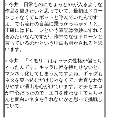
> 今井 日常ものにちょっとSFが入るような
作品を描きたいと思っていて、最初はドロー
ンじゃなくてロボットと呼んでいたんです
よ。でも流行の言葉に乗っかっちゃえ！と。
正確にはドローンという表記は微妙にずれて
るみたいなんですが、作中でなぜドローンと
言っているのかという理由も明かされると思
います。
> 今井 「イモリ」はキャラの性格が偏っち
ゃったんです。キャラに幅を持たせないと、
マンネリ化してしまうんですよね。ギャグも
ネタを突っ込むだけじゃなくて、素直なわか
りやすい演出を心がけています。オチもエロ
が中心だったので、エロを使わなくてもちゃ
んと面白いネタを作れないかと思って挑戦し
ていて。
[Mastodon Japan]
2024-11-18 23:32:26
Twitter (2024-11-18)