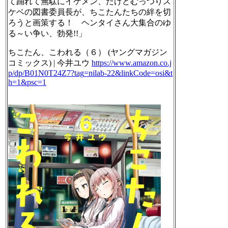
て踊れて無駄にイケメン、だけどむっつりス
ケベの図書委員長が、ちこたんたちの絆を切
ろうと画策する！ ヘンタイさん大集合のゆ
る～い争い、勃発!!」
ちこたん、こわれる（６） (ヤングマガジン
コミックス) | 今井ユウ
https://www.
amazon.co.j
p/dp/B01N0T24Z7?tag
=nilab-22&linkCode=osi&t
h=1&psc=1