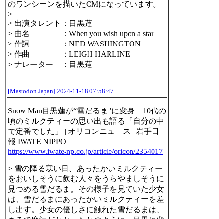
のワンシーンを描いたCMになっています。
>
> 出演タレント：目黒蓮
> 曲名 ：When you wish upon a star
> 作詞 ：NED WASHINGTON
> 作曲 ：LEIGH HARLINE
> ナレーター ：目黒蓮
[Mastodon Japan]
2024-11-18 07:58:47
Snow Man目黒蓮が“雪だるま”に変身 10代の
頃のミルクティーの思い出も語る「自分の中
で定番でした」 | オリコンニュース | 岩手日
報 IWATE NIPPO
https://www.
iwate-np.co.jp/article/oricon/
2354017
> 雪の降る寒い日、あったかいミルクティー
をおいしそうに飲む人々をうらやましそうに
見つめる雪だるま。その様子を見ていた少女
は、雪だるまにあったかいミルクティーを差
し出す。少女の優しさに触れた雪だるまは、