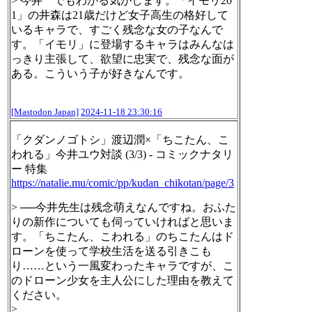
> 今井 でもわかる気がします。「イモリ20
1」の井森は21歳だけど女子高生の格好して
いるキャラで、すごく残念な女の子なんで
す。「イモリ」に登場するキャラはみんなは
っきり主張して、欲望に忠実で、残念な面が
ある。こういう子が好きなんです。
[Mastodon Japan]
2024-11-18 23:30:16
「クダンノゴトシ」渡辺潤×「ちこたん、こ
われる」今井ユウ対談 (3/3) - コミックナタリ
ー 特集
https://
natalie.mu/comic/pp/kudan_chik
otan/page/3
> ──今井先生は残念萌えなんですね。おふた
りの新作についても伺っていければと思いま
す。「ちこたん、こわれる」のちこたんはド
ローンを使って学校生活を送る引きこも
り……という一風変わったキャラですが、こ
のドローン少女を主人公にした理由を教えて
ください。
>