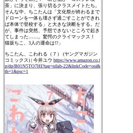
茶」に決まり、張り切るクラスメイトたち。
そんな中、ちこたんは「文化祭が終わるまで
ドローンを一体も壊さず過ごすことができれ
ば本体で登校する」と大きな決断をする。だ
が、事件は突然、予想できないところで起き
てしまった……。驚愕のクライマックス！
猫坂ちこ、3人の運命は!?」
ちこたん、こわれる（７） (ヤングマガジン
コミックス) | 今井ユウ
https://www.
amazon.co.j
p/dp/B01N5TO7HI?tag
=nilab-22&linkCode=osi&
th=1&psc=1