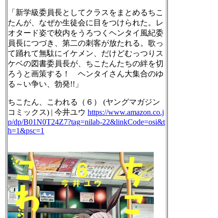
「新学級委員長としてクラスをまとめるちこ
たんが、なぜか生徒会に目をつけられた。レ
オタード姿で校内をうろつくヘンタイ風紀委
員長につづき、第二の刺客が放たれる。歌っ
て踊れて無駄にイケメン、だけどむっつりス
ケベの図書委員長が、ちこたんたちの絆を切
ろうと画策する！ ヘンタイさん大集合のゆ
る～い争い、勃発!!」
ちこたん、こわれる（６） (ヤングマガジン
コミックス) | 今井ユウ
https://www.
amazon.co.j
p/dp/B01N0T24Z7?tag
=nilab-22&linkCode=osi&t
h=1&psc=1