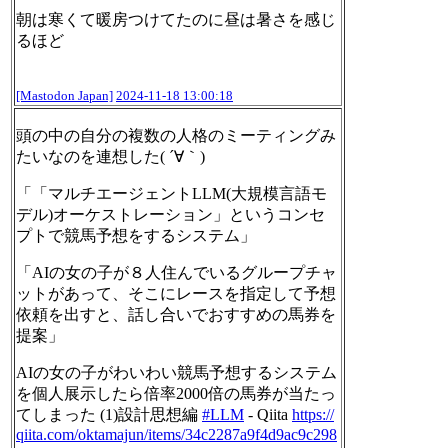
朝は寒くて暖房つけてたのに昼は暑さを感じ
るほど
[Mastodon Japan]
2024-11-18 13:00:18
頭の中の自分の複数の人格のミーティングみ
たいなのを連想した( ´∀｀)
「「マルチエージェントLLM(大規模言語モ
デル)オーケストレーション」というコンセ
プトで競馬予想をするシステム」
「AIの女の子が８人住んでいるグループチャ
ットがあって、そこにレースを指定して予想
依頼を出すと、話し合いでおすすめの馬券を
提案」
AIの女の子がわいわい競馬予想するシステム
を個人展示したら倍率2000倍の馬券が当たっ
てしまった (1)設計思想編
#
LLM
- Qiita
https://
qiita.com/oktamajun/items/34c2
287a9f4d9ac9c298