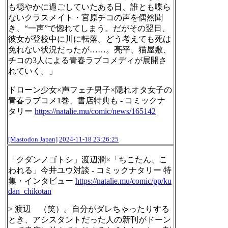
も穏やかに過ごしていたある日、誰とも喋ら
ないクラスメイト・宮原チコの声を偶然聞
き、“一声”で惚れてしまう。だがその翌日、
彼女が登校中に川に転落。どう考えても死は
免れない状況だったが……。亮平、猫屋敷、
チコの3人による青春ラブコメディが展開さ
れていく。」
ドローン少女×声フェチ男子×隠れオタ女子の
青春ラブコメ1巻、書店特典も - コミックナ
タリー
https://
natalie.mu/comic/news/165142
[Mastodon Japan]
2024-11-18 23:26:25
「クダンノゴトシ」渡辺潤×「ちこたん、こ
われる」今井ユウ対談 - コミックナタリー 特
集・インタビュー
https://
natalie.mu/comic/pp/ku
dan_chik
otan
> 渡辺 （笑）。自分がダレちゃったりする
とき、アシスタントだった人の新刊がドーン