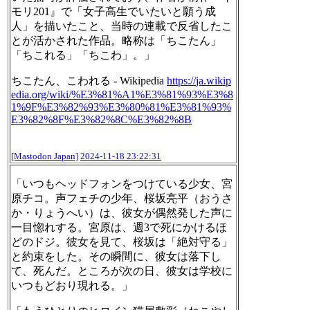
モリ201』で「女子高生でいたいと願う成
人」を描いたこと、当時の連載で反省したこ
とが活かされた作品。略称は「ちこたん」
「ちこれる」「ちこわ」。」
ちこたん、こわれる - Wikipedia
https://
ja.wikip
edia.org/wiki/%E3%81%A
1%E3%81%93%E3%8
1%9F%E3%82%93%E3%80%81%E3%81%93%
E3%82%8F%E3%82%8C%E3%82%8B
[Mastodon Japan]
2024-11-18 23:22:31
「いつもヘッドフォンをつけている少女、宮
原チコ。声フェチの少年、桜坂亮平（おうさ
か・りょうへい）は、彼女が偶然発した声に
一目惚れする。宮原は、週3で死にかけるほ
どのドジ。彼女を見て、桜坂は「絶対守る」
と約束をした。その瞬間に、彼女は落下し
て、死んだ。ところが次の日、彼女は学校に
いつもどおり現れる。」