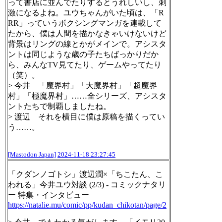
って書店に並んでたりするとうれしいし、刺
激になるよね。ユウちゃんがいた頃は、「R
RR」っていうボクシングマンガを連載して
たから、僕は人間を描かなきゃいけないけど
背景はリングの線とかがメインで。アシスタ
ントは同じような歳の子たちばっかりだか
ら、みんなTV見てたり、ゲームやってたり
（笑）。
> 今井 「魔界村」「大魔界村」「超魔界
村」「極魔界村」……全シリーズ、アシスタ
ントたちで制覇しましたね。
> 渡辺 それを横目に僕は原稿を描くってい
う……。
[Mastodon Japan]
2024-11-18 23:27:45
「クダンノゴトシ」渡辺潤×「ちこたん、こ
われる」今井ユウ対談 (2/3) - コミックナタリ
ー 特集・インタビュー
https://
natalie.mu/comic/pp/kudan_chik
otan/page/2