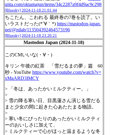
qiita.com/oktamajun/items/34c2287a9f4d9ac9c298
[Bluesky]
2024-11-18 21:01:44
ちこたん、こわれる 最終巻の7巻を読了。い
いラストだった(*´∀｀*)
https://mastodon-japan.
net/@nilab/113504392464573196
[Bluesky]
2024-11-18 23:20:21
Mastodon Japan (2024-11-18)
このCMいいな(・∀・)
キリン 午後の紅茶 「雪だるまの夢」篇 60
秒 - YouTube
https://www.
youtube.com/watch?v=
xMaARD3IMC
Y
> 「冬は、あったかいミルクティー。」
>
> 雪の降る寒い日、目黒蓮さん演じる雪だる
まと少女の間に起きた心あたたまる物語。
>
> 寒い冬にぴったりのあったかいミルクティ
ーのおいしさに加えて、
> ミルクティーで心がほっと温まるような冬