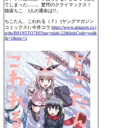
てしまった……。驚愕のクライマックス！
猫坂ちこ、3人の運命は!?」
ちこたん、こわれる（７） (ヤングマガジン
コミックス) | 今井ユウ
https://www.
amazon.co.j
p/dp/B01N5TO7HI?tag
=nilab-22&linkCode=osi&
th=1&psc=1