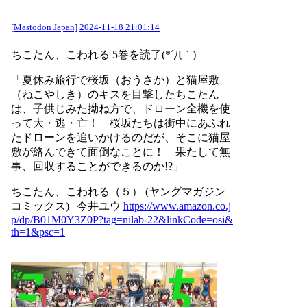
[Mastodon Japan]
2024-11-18 21:01:14
ちこたん、こわれる 5巻を読了(*´Д｀)
「夏休み旅行で桜坂（おうさか）と猫屋敷
（ねこやしき）のキスを目撃したちこたん
は、子供じみた拗ね方で、ドローン全機を使
って大・逃・亡！ 桜坂たちは街中にあふれ
たドローンを追いかけるのだが、そこに猫屋
敷が絡んできて面倒なことに！ 果たして無
事、回収することができるのか!?」
ちこたん、こわれる（５） (ヤングマガジン
コミックス) | 今井ユウ
https://www.
amazon.co.j
p/dp/B01M0Y3Z0P?tag
=nilab-22&linkCode=osi&
th=1&psc=1