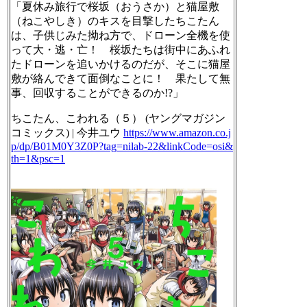
「夏休み旅行で桜坂（おうさか）と猫屋敷
（ねこやしき）のキスを目撃したちこたん
は、子供じみた拗ね方で、ドローン全機を使
って大・逃・亡！ 桜坂たちは街中にあふれ
たドローンを追いかけるのだが、そこに猫屋
敷が絡んできて面倒なことに！ 果たして無
事、回収することができるのか!?」
ちこたん、こわれる（５） (ヤングマガジン
コミックス) | 今井ユウ
https://www.
amazon.co.j
p/dp/B01M0Y3Z0P?tag
=nilab-22&linkCode=osi&
th=1&psc=1