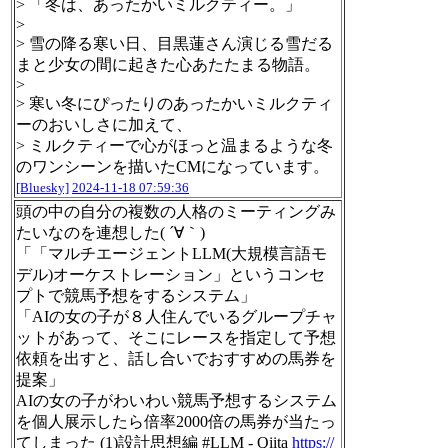
> 「冬は、あったかいミルクティー。」
>
> 雪の降る寒い日、目黒蓮さん演じる雪だる
まと少女の間に起きた心あたたまる物語。
>
> 寒い冬にぴったりのあったかいミルクティ
ーのおいしさに加えて、
> ミルクティーで心がほっと温まるような冬
のワンシーンを描いたCMになっています。
[Bluesky]
2024-11-18 07:59:36
頭の中の自分の複数の人格のミーティングみ
たいなのを連想した( ´∀｀)
「「マルチエージェントLLM(大規模言語モ
デル)オーケストレーション」というコンセ
プトで競馬予想をするシステム」
「AIの女の子が８人住んでいるグループチャ
ットがあって、そこにレースを指定して予想
依頼を出すと、話し合いでおすすめの馬券を
提案」
AIの女の子がわいわい競馬予想するシステム
を個人展示したら倍率2000倍の馬券が当たっ
てしまった (1)設計思想編 #LLM - Qiita
https://