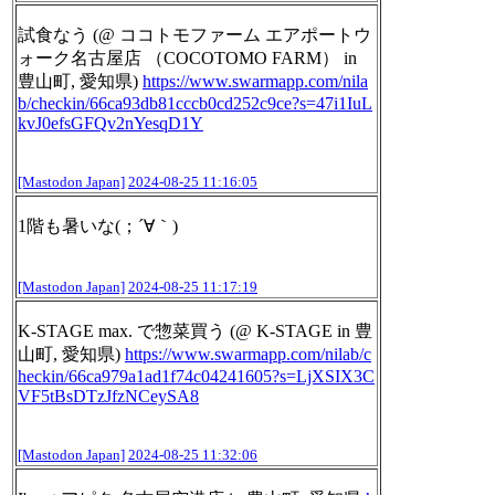
試食なう (@ ココトモファーム エアポートウ
ォーク名古屋店 （COCOTOMO FARM） in
豊山町, 愛知県)
https://www.
swarmapp.com/nila
b/checkin/66c
a93db81cccb0cd252c9ce?s=47i1IuL
kvJ0efsGFQv2nYesqD1Y
[Mastodon Japan]
2024-08-25 11:16:05
1階も暑いな(；´∀｀)
[Mastodon Japan]
2024-08-25 11:17:19
K-STAGE max. で惣菜買う (@ K-STAGE in 豊
山町, 愛知県)
https://www.
swarmapp.com/nilab/c
heckin/66c
a979a1ad1f74c04241605?s=LjXSIX3C
VF5tBsDTzJfzNCeySA8
[Mastodon Japan]
2024-08-25 11:32:06