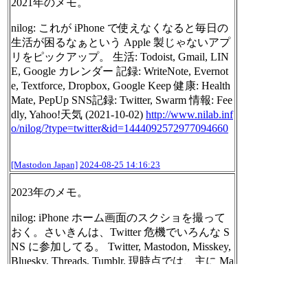
2021年のメモ。
nilog: これが iPhone で使えなくなると毎日の
生活が困るなぁという Apple 製じゃないアプ
リをピックアップ。 生活: Todoist, Gmail, LIN
E, Google カレンダー 記録: WriteNote, Evernot
e, Textforce, Dropbox, Google Keep 健康: Health
Mate, PepUp SNS記録: Twitter, Swarm 情報: Fee
dly, Yahoo!天気 (2021-10-02)
http://www.
nilab.inf
o/nilog/?type=twitter
&id=1444092572977094660
[Mastodon Japan]
2024-08-25 14:16:23
2023年のメモ。
nilog: iPhone ホーム画面のスクショを撮って
おく。さいきんは、Twitter 危機でいろんな S
NS に参加してる。 Twitter, Mastodon, Misskey,
Bluesky, Threads, Tumblr. 現時点では、主に Ma
stodon をメインにしていて、Twitter のほうが
良さそうなときは Twitter を使っている(大き
めの画像投稿とか)。 (2023-07-19)
http://www.
n