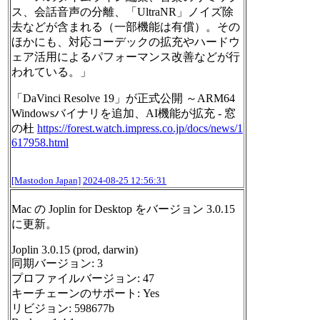
ス、会話音声の分離、「UltraNR」ノイズ除
去などが含まれる（一部機能は有償）。その
ほかにも、対応コーデックの拡充やハードウ
ェア活用によるパフォーマンス改善などが行
われている。」
「DaVinci Resolve 19」が正式公開 ～ARM64
Windowsバイナリを追加、AI機能が拡充 - 窓
の杜
https://
forest.watch.impress.co.jp/doc
s/news/1
617958.html
[Mastodon Japan]
2024-08-25 12:56:31
Mac の Joplin for Desktop をバージョン 3.0.15
に更新。
Joplin 3.0.15 (prod, darwin)
同期バージョン: 3
プロファイルバージョン: 47
キーチェーンのサポート: Yes
リビジョン: 598677b