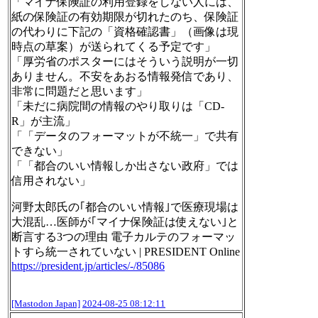
「マイナ保険証の利用登録をしない人には、
紙の保険証の有効期限が切れたのち、保険証
の代わりに下記の「資格確認書」（画像は現
時点の草案）が送られてくる予定です」
「厚労省のポスターにはそういう説明が一切
ありません。不安をあおる情報発信であり、
非常に問題だと思います」
「未だに病院間の情報のやり取りは「CD-
R」が主流」
「「データのフォーマットが不統一」で共有
できない」
「「都合のいい情報しか出さない政府」では
信用されない」
河野太郎氏の｢都合のいい情報｣で医療現場は
大混乱…医師が｢マイナ保険証は使えない｣と
断言する3つの理由 電子カルテのフォーマッ
トすら統一されていない | PRESIDENT Online
https://
president.jp/articles/-/85086
[Mastodon Japan]
2024-08-25 08:12:11