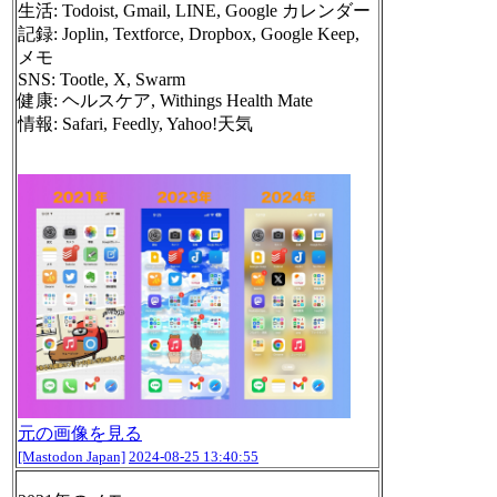
生活: Todoist, Gmail, LINE, Google カレンダー
記録: Joplin, Textforce, Dropbox, Google Keep,
メモ
SNS: Tootle, X, Swarm
健康: ヘルスケア, Withings Health Mate
情報: Safari, Feedly, Yahoo!天気
元の画像を見る
[Mastodon Japan]
2024-08-25 13:40:55