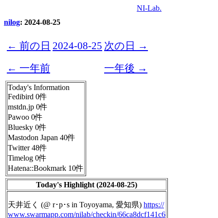
NI-Lab.
nilog
: 2024-08-25
← 前の日
2024-08-25
次の日 →
← 一年前
一年後 →
Today's Information
Fedibird 0件
mstdn.jp 0件
Pawoo 0件
Bluesky 0件
Mastodon Japan 40件
Twitter 48件
Timelog 0件
Hatena::Bookmark 10件
Today's Highlight (2024-08-25)
天井近く (@ r･p･s in Toyoyama, 愛知県)
https://
www.
swarmapp.com/nilab/checkin/66c
a8dcf141c6