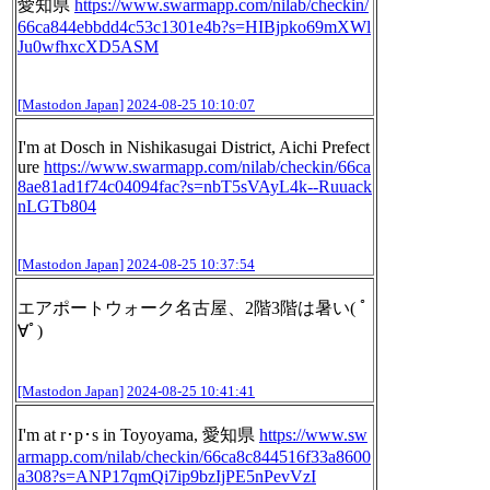
愛知県
https://www.
swarmapp.com/nilab/checkin/
66c
a844ebbdd4c53c1301e4b?s=HIBjpko69mXWl
Ju0wfhxcXD5ASM
[Mastodon Japan]
2024-08-25 10:10:07
I'm at Dosch in Nishikasugai District, Aichi Prefect
ure
https://www.
swarmapp.com/nilab/checkin/66c
a
8ae81ad1f74c04094fac?s=nbT5sVAyL4k--Ruuack
nLGTb804
[Mastodon Japan]
2024-08-25 10:37:54
エアポートウォーク名古屋、2階3階は暑い( ﾟ
∀ﾟ)
[Mastodon Japan]
2024-08-25 10:41:41
I'm at r･p･s in Toyoyama, 愛知県
https://www.
sw
armapp.com/nilab/checkin/66c
a8c844516f33a8600
a308?s=ANP17qmQi7ip9bzIjPE5nPevVzI