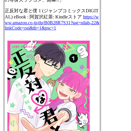
正反対な君と僕 1 (ジャンプコミックスDIGIT
AL) eBook : 阿賀沢紅茶: Kindleストア
https://w
ww.
amazon.co.jp/dp/B0B28R7S31?tag
=nilab-22&
linkCode=osi&th=1&psc=1