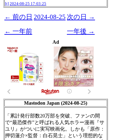
[t]
2024-08-25 17:03:25
← 前の日
2024-08-25
次の日 →
← 一年前
一年後 →
Ad
Mastodon Japan (2024-08-25)
「累計発行部数20万部を突破、ファンの間
で“最恐傑作”と呼ばれる人気ホラー漫画『サ
ユリ』がついに実写映画化。しかも「原作：
押切蓮介×監督：白石晃士」という理想的な