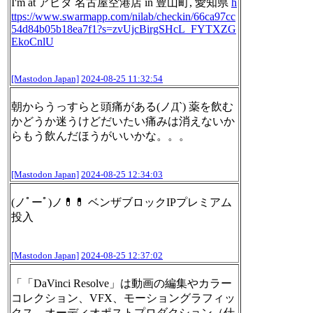
I'm at アピタ 名古屋空港店 in 豊山町, 愛知県
h
ttps://www.
swarmapp.com/nilab/checkin/66c
a97cc
54d84b05b18ea7f1?s=zvUjcBirgSHcL_FYTXZG
EkoCnlU
[Mastodon Japan]
2024-08-25 11:32:54
朝からうっすらと頭痛がある(ノД`) 薬を飲む
かどうか迷うけどだいたい痛みは消えないか
らもう飲んだほうがいいかな。。。
[Mastodon Japan]
2024-08-25 12:34:03
(ノﾟーﾟ)ノ💊💊 ベンザブロックIPプレミアム
投入
[Mastodon Japan]
2024-08-25 12:37:02
「「DaVinci Resolve」は動画の編集やカラー
コレクション、VFX、モーショングラフィッ
クス、オーディオポストプロダクション（仕