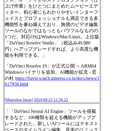
上げ作業）をひとつにまとめたムービーエデ
ィター。初心者にもわかりやすいインターフ
ェイスとプロフェッショナルも満足できる多
機能性を兼ね備えており、無償のビデオ編集
ツールのなかではもっともパワフルなものの
1つだ。対応OSはWindows/Mac/Linux。上位版
「DaVinci Resolve Studio」（税込み49,980
円）へアップグレードすれば、より高度な機
能を利用できる。」
「DaVinci Resolve 19」が正式公開 ～ARM64
Windowsバイナリを追加、AI機能が拡充 - 窓
の杜
https://
forest.watch.impress.co.jp/doc
s/news/1
617958.html
[Mastodon Japan]
2024-08-25 12:56:22
「「DaVinci Neural AI Engine」ツールを搭載
するなど、100種類を超える機能がアップグ
レードされた。新しいAIツールにはテキスト
ベースのタイムライン編集、音楽のリミック