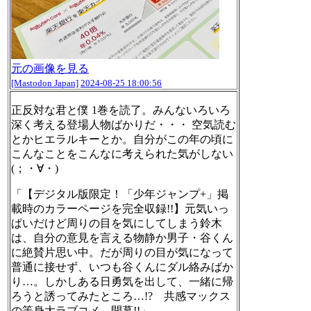
元の画像を見る
[Mastodon Japan]
2024-08-25 18:00:56
正反対な君と僕 1巻を読了。みんないろいろ
深く考える登場人物ばかりだ・・・ 空気読む
とかヒエラルキーとか。自分がこの年の頃に
こんなことをこんなに考えられた気がしない
(；・∀・)
「【デジタル版限定！「少年ジャンプ+」掲
載時のカラーページを完全収録!!】元気いっ
ぱいだけど周りの目を気にしてしまう鈴木
は、自分の意見を言える物静か男子・谷くん
に絶賛片思い中。だが周りの目が気になって
普通に接せず、いつも谷くんにダル絡みばか
り…。しかしある日勇気を出して、一緒に帰
ろうと誘ってみたところ…!? 共感マックス
の等身大ラブコメ、開幕!!」