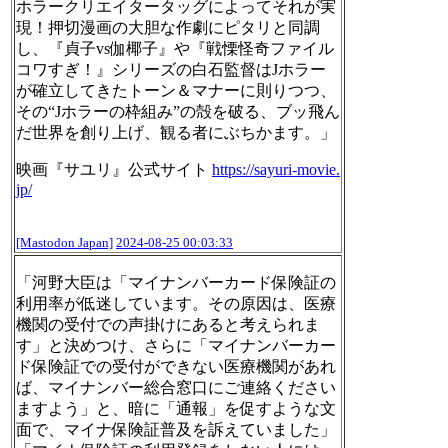
ホラークリエイタータッグによってそれが実
現！押切漫画の大胆な作劇にピタリと同調
し、『貞子vs伽椰子』や『戦慄怪奇ファイル
コワすぎ！』シリーズの白石監督はJホラー
が確立してきたトーン＆マナーに則りつつ、
その“Jホラーの枠組み”の殻を破る、ブッ飛ん
だ世界を創り上げ、観る者にぶちかます。」
映画『サユリ』公式サイト
https://
sayuri-movie.
jp/
[Mastodon Japan]
2024-08-25 00:03:33
「河野大臣は「マイナンバーカード保険証の
利用率が低迷しています。その原因は、医療
機関の受付での声掛けにあると考えられま
す」と決めつけ、さらに「マイナンバーカー
ド保険証での受付ができない医療機関があれ
ば、マイナンバー総合窓口にご連絡ください
ますよう」と、暗に「通報」を促すような文
面で、マイナ保険証普及を訴えていました」