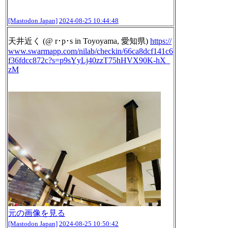
[Mastodon Japan]
2024-08-25 10:44:48
天井近く (@ r･p･s in Toyoyama, 愛知県)
https://
www.
swarmapp.com/nilab/checkin/66c
a8dcf141c6
f36fdcc872c?s=p9sYyLj40zzT75hHVX90K-hX_
zM
元の画像を見る
[Mastodon Japan]
2024-08-25 10:50:42