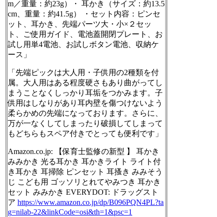
m／重量：約23g）・ 耳かき（サイズ：約13.5
cm、重量：約41.5g） ・セット内容：ピンセ
ット、耳かき、先端パーツ大・小×２セッ
ト、ご使用ガイド、電池蓋開閉プレート、お
試し用単4電池、お試しボタン電池、収納ケ
ース」
「先端ピックは大人用・子供用の2種類を付
属。大人用はある程度硬さもあり曲がってし
まうことなくしっかり耳垢をつかみます。子
供用はしなりがあり耳内壁を傷つけないよう
柔らかめの先端になっております。さらに、
万が一なくしてしまったり破損してしまって
もどちらもスペア付きでとっても便利です」
Amazon.co.jp: 【保育士監修の新型 】 耳かき
みみかき 光る耳かき 耳かきライト ライト付
き耳かき 耳掃除 ピンセット 耳搔き みみそう
じ こども用 ゴッソリとれてやみつき 耳かき
セット みみかき EVERYDOT: ドラッグスト
ア
https://www.
amazon.co.jp/dp/B096PQN4PL?ta
g
=nilab-22&linkCode=osi&th=1&psc=1