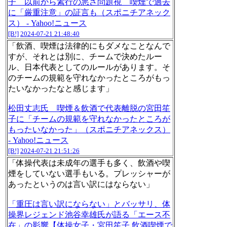
子 以前から素行の悪さ問題視 喫煙で過去
に「厳重注意」の証言も（スポニチアネック
ス） - Yahoo!ニュース
[B!]
2024-07-21 21:48:40
「飲酒、喫煙は法律的にもダメなことなんで
すが、それとは別に、チームで決めたルー
ル、日本代表としてのルールがあります。そ
のチームの規範を守れなかったところがもっ
たいなかったなと感じます」
松田丈志氏 喫煙＆飲酒で代表離脱の宮田笙
子に「チームの規範を守れなかったところが
もったいなかった」（スポニチアネックス）
- Yahoo!ニュース
[B!]
2024-07-21 21:51:26
「体操代表は未成年の選手も多く、飲酒や喫
煙をしていない選手もいる。プレッシャーが
あったというのは言い訳にはならない」
「重圧は言い訳にならない」とバッサリ、体
操界レジェンド池谷幸雄氏が語る「エース不
在」の影響【体操女子・宮田笙子 飲酒喫煙で