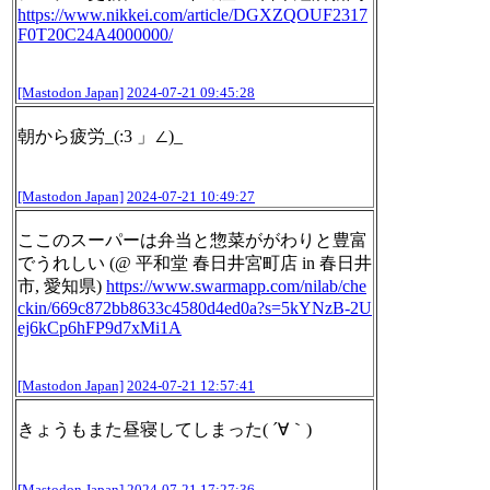
https://www.
nikkei.com/article/DGXZQOUF231
7
F0T20C24A4000000/
[Mastodon Japan]
2024-07-21 09:45:28
朝から疲労_(:3 」∠)_
[Mastodon Japan]
2024-07-21 10:49:27
ここのスーパーは弁当と惣菜ががわりと豊富
でうれしい (@ 平和堂 春日井宮町店 in 春日井
市, 愛知県)
https://www.
swarmapp.com/nilab/che
ckin/669
c872bb8633c4580d4ed0a?s=5kYNzB-2U
ej6kCp6hFP9d7xMi1A
[Mastodon Japan]
2024-07-21 12:57:41
きょうもまた昼寝してしまった( ´∀｀)
[Mastodon Japan]
2024-07-21 17:27:36