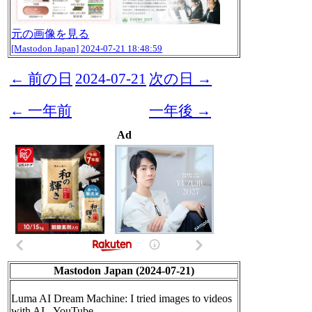
元の画像を見る
[Mastodon Japan]
2024-07-21 18:48:59
← 前の日
2024-07-21
次の日 →
← 一年前
一年後 →
Ad
Mastodon Japan (2024-07-21)
Luma AI Dream Machine: I tried images to videos
with AI - YouTube