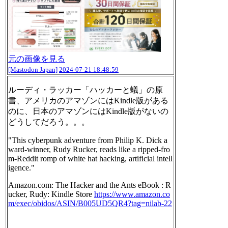
元の画像を見る
[Mastodon Japan]
2024-07-21 18:48:59
ルーディ・ラッカー「ハッカーと蟻」の原
書、アメリカのアマゾンにはKindle版がある
のに、日本のアマゾンにはKindle版がないの
どうしてだろう。。。
"This cyberpunk adventure from Philip K. Dick a
ward-winner, Rudy Rucker, reads like a ripped-fro
m-Reddit romp of white hat hacking, artificial intell
igence."
Amazon.com: The Hacker and the Ants eBook : R
ucker, Rudy: Kindle Store
https://www.
amazon.co
m/exec/obidos/ASIN/B0
05UD5QR4?tag=nilab-22