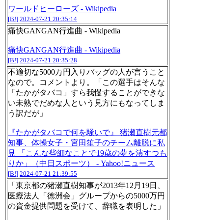
ワールドヒーローズ - Wikipedia
[B!]
2024-07-21 20:35:14
痛快GANGAN行進曲 - Wikipedia
痛快GANGAN行進曲 - Wikipedia
[B!]
2024-07-21 20:35:28
不適切な5000万円入りバッグの人が言うこと
なので。コメントより。「この選手はそんな
「たかがタバコ」すら我慢することができな
い未熟でだめな人という見方にもなってしま
う訳だが」
『たかがタバコで何を騒いで』 猪瀬直樹元都
知事、体操女子・宮田笙子のチーム離脱に私
見 「こんな些細なことで19歳の夢を潰すつも
りか」（中日スポーツ） - Yahoo!ニュース
[B!]
2024-07-21 21:39:55
「東京都の猪瀬直樹知事が2013年12月19日、
医療法人「徳洲会」グループからの5000万円
の資金提供問題を受けて、辞職を表明した」