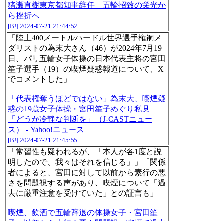
猪瀬直樹東京都知事辞任 五輪招致の栄光か
ら挫折へ
[B!]
2024-07-21 21:44:52
「陸上400メートルハードル世界選手権銅メ
ダリストの為末大さん（46）が2024年7月19
日、パリ五輪女子体操の日本代表主将の宮田
笙子選手（19）の喫煙疑惑報道について、X
でコメントした」
「代表権奪うほどではない」為末大、喫煙疑
惑の19歳女子体操・宮田笙子めぐり私見
「どうか冷静な判断を」（J-CASTニュー
ス） - Yahoo!ニュース
[B!]
2024-07-21 21:45:55
「常習性も疑われるが、「本人が各1度と説
明したので、我々はそれを信じる」」「関係
者によると、宮田に対して以前から素行の悪
さを問題視する声があり、喫煙について「過
去に厳重注意を受けていた」との証言も」
喫煙、飲酒で五輪辞退の体操女子・宮田笙