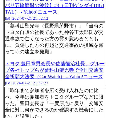
パリ五輪辞退の波紋】#3（日刊ゲンダイDIGI
TAL） - Yahoo!ニュース
[B!]
2024-07-21 21:52:12
「蓼科山聖光寺（長野県茅野市）」「当時の
トヨタ自販の社長であった神谷正太郎氏が交
通事故で亡くなった方の霊を慰めるととも
に、負傷した方の再起と交通事故の撲滅を願
って寺の建立を発願」
トヨタ 豊田章男会長や佐藤恒治社長、グルー
プ各社トップらが蓼科山聖光寺で全国交通安
全祈願大法要（Car Watch） - Yahoo!ニュース
[B!]
2024-07-21 21:57:27
「昨年まで参加者を広く受け入れたのに比
べ、今年は参加者をトヨタグループなどに限
った。豊田会長は「一度原点に戻り、交通安
全に対し何ができるのか確認する機会にした
い」と説明した」
長野県の聖光寺「夏季大祭」 トヨタ会長や
社長らが交通安全祈願