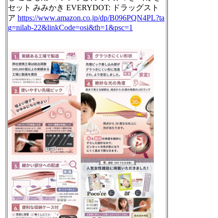
セット みみかき EVERYDOT: ドラッグスト
ア
https://www.
amazon.co.jp/dp/B096PQN4PL?ta
g
=nilab-22&linkCode=osi&th=1&psc=1