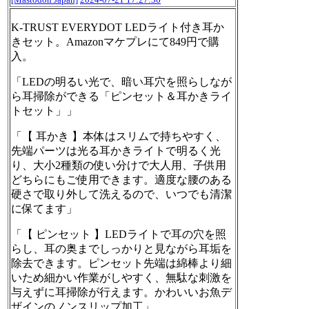
K-TRUST EVERYDOT LEDライト付き耳か
きセット。Amazonマケプレにて849円で購
入。
「LEDの明るい光で、暗い耳穴を照らしなが
ら耳掃除ができる「ピンセット＆耳かきライ
トセット」」
「【 耳かき 】本体はスリムで持ちやすく、
先端パーツは光る耳かきライトで明るく光
り、大小2種類の使い分けで大人用、子供用
どちらにもご使用できます。適度な腰のある
硬さで取り外して洗えるので、いつでも清潔
に保てます」
「【 ピンセット 】LEDライトで耳の穴を照
らし、耳の奥までしっかりと見ながら耳垢を
除去できます。ピンセット先端は綿棒より細
いため細かい作業がしやすく、無駄な刺激を
与えずに耳掃除が行えます。かわいいお魚デ
ザインのノンスリップ加工」