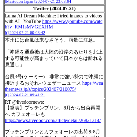
[Mastodon Japan]
2024-07-21 23:03:04
Twitter (2024-07-21)
Luma AI Dream Machine: I tried images to videos
with AI - YouTube
https://www.youtube.com/watc
h?v=RM1sMVGEXHM
[t]
2024-07-21 00:03:42
本州には台風は来なさそう。雨量に注意。
「沖縄を通過後は大陸の沿岸のあたりを北上
する可能性が高まっていて日本からは離れる
見通し」
台風3号(ケーミー) 非常に強い勢力で沖縄に
接近するおそれ- ウェザーニュース
https://wea
thernews.jp/s/topics/202407/210075/
[t]
2024-07-21 09:41:21
RT @livedoornews:
【発表】プッチンプリン、8月から出荷再開
へ カフェオーレも
https://news.livedoor.com/article/detail/26821314/
プッチンプリンとカフェオーレの出荷を8月