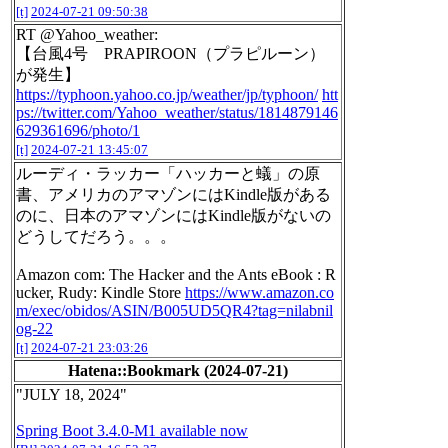
[t]
2024-07-21 09:50:38
RT @Yahoo_weather:
【台風4号 PRAPIROON（プラピルーン）
が発生】
https://typhoon.yahoo.co.jp/weather/jp/typhoon/
htt
ps://twitter.com/Yahoo_weather/status/1814879146
629361696/photo/1
[t]
2024-07-21 13:45:07
ルーディ・ラッカー「ハッカーと蟻」の原
書、アメリカのアマゾンにはKindle版がある
のに、日本のアマゾンにはKindle版がないの
どうしてだろう。。。
Amazon com: The Hacker and the Ants eBook : R
ucker, Rudy: Kindle Store
https://www.amazon.co
m/exec/obidos/ASIN/B005UD5QR4?tag=nilabnil
og-22
[t]
2024-07-21 23:03:26
Hatena::Bookmark (2024-07-21)
"JULY 18, 2024"
Spring Boot 3.4.0-M1 available now