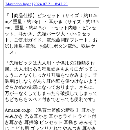
[Mastodon Japan]
2024-07-21 18:47:29
「【商品仕様】ピンセット（サイズ：約11.5c
m／重量：約23g）・ 耳かき（サイズ：約13.5
cm、重量：約41.5g） ・セット内容：ピンセ
ット、耳かき、先端パーツ大・小×２セッ
ト、ご使用ガイド、電池蓋開閉プレート、お
試し用単4電池、お試しボタン電池、収納ケ
ース」
「先端ピックは大人用・子供用の2種類を付
属。大人用はある程度硬さもあり曲がってし
まうことなくしっかり耳垢をつかみます。子
供用はしなりがあり耳内壁を傷つけないよう
柔らかめの先端になっております。さらに、
万が一なくしてしまったり破損してしまって
もどちらもスペア付きでとっても便利です」
Amazon.co.jp: 【保育士監修の新型 】 耳かき
みみかき 光る耳かき 耳かきライト ライト付
き耳かき 耳掃除 ピンセット 耳搔き みみそう
じ こども用 ゴッソリとれてやみつき 耳かき