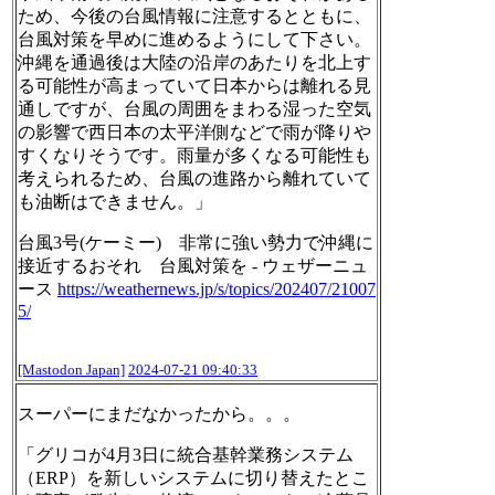
ため、今後の台風情報に注意するとともに、
台風対策を早めに進めるようにして下さい。
沖縄を通過後は大陸の沿岸のあたりを北上す
る可能性が高まっていて日本からは離れる見
通しですが、台風の周囲をまわる湿った空気
の影響で西日本の太平洋側などで雨が降りや
すくなりそうです。雨量が多くなる可能性も
考えられるため、台風の進路から離れていて
も油断はできません。」
台風3号(ケーミー) 非常に強い勢力で沖縄に
接近するおそれ 台風対策を - ウェザーニュ
ース
https://
weathernews.jp/s/topics/202407
/21007
5/
[Mastodon Japan]
2024-07-21 09:40:33
スーパーにまだなかったから。。。
「グリコが4月3日に統合基幹業務システム
（ERP）を新しいシステムに切り替えたとこ