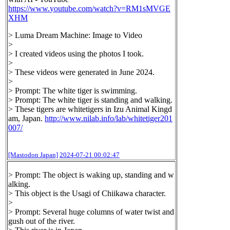
https://www.
youtube.com/watch?v=RM1sMVGE
XH
M
> Luma Dream Machine: Image to Video
>
> I created videos using the photos I took.
>
> These videos were generated in June 2024.
>
> Prompt: The white tiger is swimming.
> Prompt: The white tiger is standing and walking.
> These tigers are whitetigers in Izu Animal Kingd
am, Japan.
http://www.
nilab.info/lab/whitetiger201
00
7/
[Mastodon Japan]
2024-07-21 00:02:47
> Prompt: The object is waking up, standing and w
alking.
> This object is the Usagi of Chiikawa character.
>
> Prompt: Several huge columns of water twist and
gush out of the river.