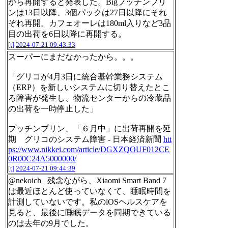
から再開すると発表した。Bigプッチンプリ
ンは13日以降、3個パックは27日以降にそれ
ぞれ再開。カフェオーレは180ml入りなど3品
目の出荷を6日以降に再開する。
[t]
2024-07-21 09:43:33
スーパーにまだなかったから。。。
「グリコが4月3日に統合基幹業務システム
（ERP）を新しいシステムに切り替えたとこ
ろ障害が発生し、物流センターからの冷蔵品
の出荷を一時停止した」
プッチンプリン、「６月中」に出荷再開を延
期 グリコのシステム障害 - 日本経済新聞
htt
ps://www.nikkei.com/article/DGXZQOUF012CE
0R00C24A5000000/
[t]
2024-07-21 09:44:39
@nekoich_ 残念ながら、Xiaomi Smart Band 7
は最近ほとんど使っていなくて、睡眠時間を
計測していないです。私のiOSヘルスケアを
見ると、最後に睡眠データを同期できている
のは去年の9月でした。