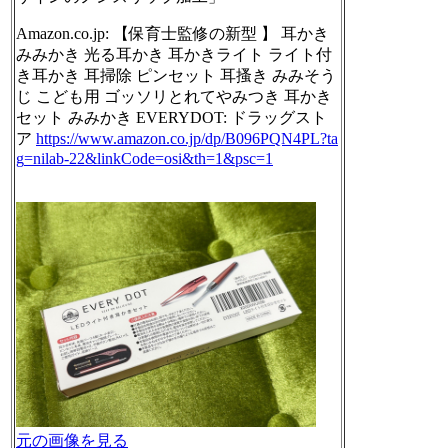
Amazon.co.jp: 【保育士監修の新型 】 耳かき
みみかき 光る耳かき 耳かきライト ライト付
き耳かき 耳掃除 ピンセット 耳搔き みみそう
じ こども用 ゴッソリとれてやみつき 耳かき
セット みみかき EVERYDOT: ドラッグスト
ア
https://www.
amazon.co.jp/dp/B096PQN4PL?ta
g
=nilab-22&linkCode=osi&th=1&psc=1
元の画像を見る