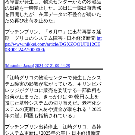
ろ障害が発生し、物流センターからの冷蔵品
の出荷を一時停止した。18日に一部出荷業務
を再開したが、在庫データの不整合が続いた
ため再び出荷を止めた」
プッチンプリン、「６月中」に出荷再開を延
期 グリコのシステム障害 - 日本経済新聞
htt
ps://www.
nikkei.com/article/DGXZQOUF012
CE
0R00C24A5000000/
[Mastodon Japan]
2024-07-21 09:44:29
「江崎グリコの物流センターで発生したシス
テム障害の影響が広がっている。キリンビバ
レッジがグリコに販売を委託する一部飲料も
出荷が止まった。きっかけは300億円以上を
投じた基幹システムの切り替えだ。老朽化シ
ステムの更新に人材や資金が取られる「2025
年の崖」問題も指摘されている」
プッチンプリン出荷停止 江崎グリコ、基幹
システム更新に｢2025年の崖｣ - 日本経済新聞