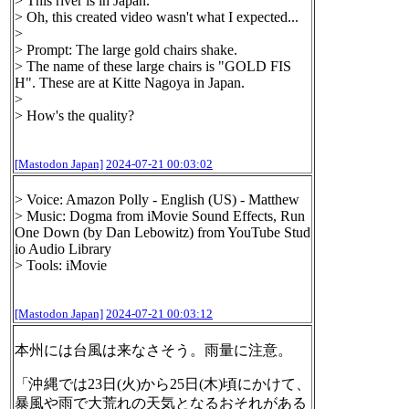
> This river is in Japan.
> Oh, this created video wasn't what I expected...
>
> Prompt: The large gold chairs shake.
> The name of these large chairs is "GOLD FIS
H". These are at Kitte Nagoya in Japan.
>
> How's the quality?
[Mastodon Japan]
2024-07-21 00:03:02
> Voice: Amazon Polly - English (US) - Matthew
> Music: Dogma from iMovie Sound Effects, Run
One Down (by Dan Lebowitz) from YouTube Stud
io Audio Library
> Tools: iMovie
[Mastodon Japan]
2024-07-21 00:03:12
本州には台風は来なさそう。雨量に注意。
「沖縄では23日(火)から25日(木)頃にかけて、
暴風や雨で大荒れの天気となるおそれがある