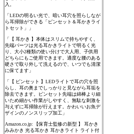
入。
「LEDの明るい光で、暗い耳穴を照らしなが
ら耳掃除ができる「ピンセット＆耳かきライ
トセット」」
「【 耳かき 】本体はスリムで持ちやすく、
先端パーツは光る耳かきライトで明るく光
り、大小2種類の使い分けで大人用、子供用
どちらにもご使用できます。適度な腰のある
硬さで取り外して洗えるので、いつでも清潔
に保てます」
「【 ピンセット 】LEDライトで耳の穴を照
らし、耳の奥までしっかりと見ながら耳垢を
除去できます。ピンセット先端は綿棒より細
いため細かい作業がしやすく、無駄な刺激を
与えずに耳掃除が行えます。かわいいお魚デ
ザインのノンスリップ加工」
Amazon.co.jp: 【保育士監修の新型 】 耳かき
みみかき 光る耳かき 耳かきライト ライト付