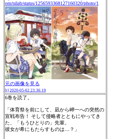
om/nilab/status/1256593368127160320/photo/1
元の画像を見る
[t]
2020-05-02 23:36:19
6巻を読了。
「体育祭を前にして、凪から岬一への突然の
宣戦布告！ そして侵略者とともにやってき
た、「もうひとりの」先輩。
彼女が希にもたらすものは…？」