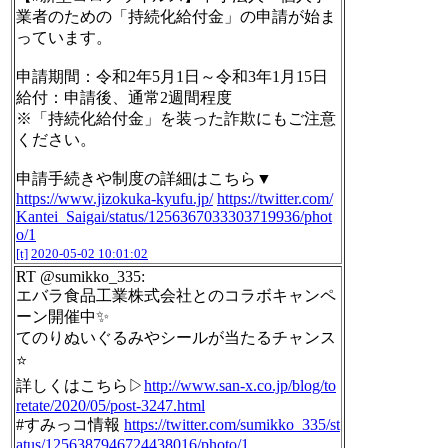
業者のための「持続化給付金」の申請が始ま
っています。
申請期間：令和2年5月1日～令和3年1月15日
給付：申請後、通常2週間程度
※「持続化給付金」を装った詐欺にもご注意
ください。
申請手続きや制度の詳細はこちら▼
https://www.jizokuka-kyufu.jp/
https://twitter.com/
Kantei_Saigai/status/1256367033303719936/phot
o/1
[t]
2020-05-02 10:01:02
RT @sumikko_335:
エバラ食品工業株式会社とのコラボキャンペ
ーン開催中✨
てのりぬいぐるみやシールが当たるチャンス
⭐
詳しくはこちら▷
http://www.san-x.co.jp/blog/to
retate/2020/05/post-3247.html
#すみっコ情報
https://twitter.com/sumikko_335/st
atus/1256387946724438016/photo/1