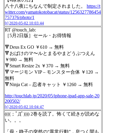
八十八夜にちなんで制定されました。
https://t
witter.com/yamatokotobacat/status/1256327786454
757376/photo/1
[t]
2020-05-02 10:03:44
RT @touch_lab:
［5月2日版］セール・お得情報
🔻Deus Ex GO ￥610 → 無料
🔻おばけのマ〜ルとまるやまどうぶつえん
￥980 → 無料
🔻Smart Resize 2x ￥370 → 無料
🔻マージモン VIP – モンスター合体 ￥120 →
無料
🔻Ninja Cat – 忍者キャット ￥1260 → 無料
http://touchlab.jp/2020/05/iphone-ipad-app-sale-20
200502/
[t]
2020-05-02 10:04:47
((((；ﾟДﾟ)))) 2巻を読了。怖くて続きが読めな
い。。。
「母・静子の突然の“異常行動”．息つく間も