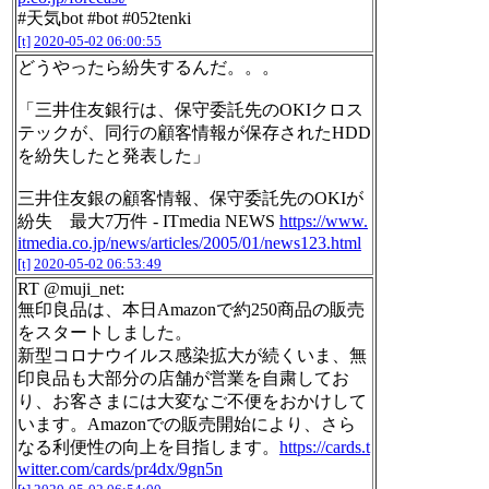
#天気bot #bot #052tenki
[t]
2020-05-02 06:00:55
どうやったら紛失するんだ。。。
「三井住友銀行は、保守委託先のOKIクロス
テックが、同行の顧客情報が保存されたHDD
を紛失したと発表した」
三井住友銀の顧客情報、保守委託先のOKIが
紛失 最大7万件 - ITmedia NEWS
https://www.
itmedia.co.jp/news/articles/2005/01/news123.html
[t]
2020-05-02 06:53:49
RT @muji_net:
無印良品は、本日Amazonで約250商品の販売
をスタートしました。
新型コロナウイルス感染拡大が続くいま、無
印良品も大部分の店舗が営業を自粛してお
り、お客さまには大変なご不便をおかけして
います。Amazonでの販売開始により、さら
なる利便性の向上を目指します。
https://cards.t
witter.com/cards/pr4dx/9gn5n