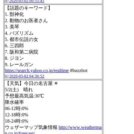
[t]
2020-05-02 00:55:45
【話題のキーワード】
1. 獣神化
2. 動物のお医者さん
3. 美琴
4. バズリズム
5. 都市伝説の女
6. 三四郎
7. 阪和第二病院
8. ジヨン
9. レールガン
https://search.yahoo.co.jp/realtime
#buzzbot
[t]
2020-05-02 04:30:52
【天気】今日の名古屋 ☀
5/2(土) 晴れ
予想最高気温:30℃
降水確率
06-12時:0%
12-18時:0%
18-24時:0%
ウェザーマップ気象情報
http://www.weatherma
p.co.jp/forecast/