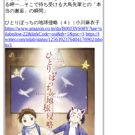
る岬一…そこで待ち受ける大鳥先輩との「本
当の邂逅」の瞬間」
ひとりぼっちの地球侵略（４） | 小川麻衣子
https://www.amazon.co.jp/dp/B00J3NS08Y?tag=n
ilabnilog-22&linkCode=osi&th=1&psc=1
https://t
witter.com/nilab/status/1256392376404176902/pho
to/1