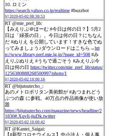
10. ロミン
https://search.yahoo.co.jp/realtime
#buzzbot
[t]
2020-05-02 08:30:53
RT @mie_pref_lib:
【みえりぶ＠ほーむ #今日は何の日？】5月2
日は「緑茶の日」。今日は何の日？にちなん
だ #ぬりえ を公開しています！すきな色でぬ
ってみましょう♪ダウンロードはこちら→
htt
p://www.library.pref.mie.lg.jp/?page_id=508
#み
えりぶぬりえ #うちで過ごそう #みえりぶ今
日は何の日
https://twitter.com/mie_pref_lib/status/
1256380888268500997/photo/1
[t]
2020-05-02 10:00:16
RT @bijutsutecho_:
あのメトロポリタン美術館が #あつまれどう
ぶつの森 に参戦。40万点の作品画像が使い放
題
https://bijutsutecho.com/magazine/news/headline/2
1830#.XqvIi-jiuDk.twitter
[t]
2020-05-02 10:00:42
RT @Kantei_Saigai:
【#新型コロナウイルス】中小法人・個人事