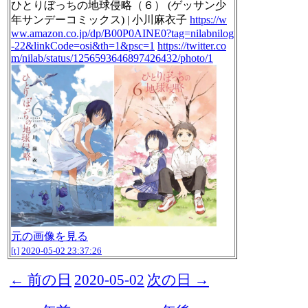
ひとりぼっちの地球侵略（６） (ゲッサン少
年サンデーコミックス) | 小川麻衣子
https://w
ww.amazon.co.jp/dp/B00P0AINE0?tag=nilabnilog
-22&linkCode=osi&th=1&psc=1
https://twitter.co
m/nilab/status/1256593646897426432/photo/1
元の画像を見る
[t]
2020-05-02 23:37:26
← 前の日
2020-05-02
次の日 →