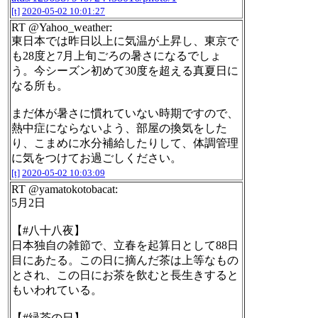
[t]
2020-05-02 10:01:27
RT @Yahoo_weather:
東日本では昨日以上に気温が上昇し、東京で
も28度と7月上旬ごろの暑さになるでしょ
う。今シーズン初めて30度を超える真夏日に
なる所も。
まだ体が暑さに慣れていない時期ですので、
熱中症にならないよう、部屋の換気をした
り、こまめに水分補給したりして、体調管理
に気をつけてお過ごしください。
[t]
2020-05-02 10:03:09
RT @yamatokotobacat:
5月2日
【#八十八夜】
日本独自の雑節で、立春を起算日として88日
目にあたる。この日に摘んだ茶は上等なもの
とされ、この日にお茶を飲むと長生きすると
もいわれている。
【#緑茶の日】