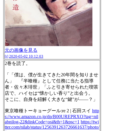
元の画像を見る
[t]
2020-05-02 10:12:03
2巻を読了。
「「僕は、僕が生きてきた20年間を知りませ
ん」 『半喰種』として任務に当たる指導
者・佐々木琲世」「ふと引き寄せられた喫茶
店で、ハイセは“懐かしい香り”と出会う。
そこに、自身を紐解く大きな“鍵”が――？」
東京喰種トーキョーグール:re 2 | 石田スイ
http
s://www.amazon.co.jp/dp/B00UREPRXO?tag=nil
abnilog-22&linkCode=osi&th=1&psc=1
https://twi
tter.com/nilab/status/1256391263726661637/photo/