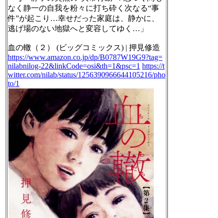
なく静一の自我を粉々に打ち砕く次なる“事
件”が起こり…幸せだった家庭は、静かに、
逃げ場のない地獄へと変容してゆく…」
血の轍（２） (ビッグコミックス) | 押見修造
https://www.amazon.co.jp/dp/B0787W19G9?tag=
nilabnilog-22&linkCode=osi&th=1&psc=1
https://t
witter.com/nilab/status/1256390966644105216/pho
to/1