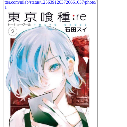
tter.com/nilab/status/1256391263726661637/photo/
1