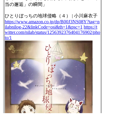
当の邂逅」の瞬間」
ひとりぼっちの地球侵略（４） | 小川麻衣子
https://www.amazon.co.jp/dp/B00J3NS08Y?tag=n
ilabnilog-22&linkCode=osi&th=1&psc=1
https://t
witter.com/nilab/status/1256392376404176902/pho
to/1