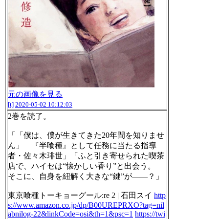
元の画像を見る
[t]
2020-05-02 10:12:03
2巻を読了。
「「僕は、僕が生きてきた20年間を知りませ
ん」 『半喰種』として任務に当たる指導
者・佐々木琲世」「ふと引き寄せられた喫茶
店で、ハイセは“懐かしい香り”と出会う。
そこに、自身を紐解く大きな“鍵”が――？」
東京喰種トーキョーグール:re 2 | 石田スイ
http
s://www.amazon.co.jp/dp/B00UREPRXO?tag=nil
abnilog-22&linkCode=osi&th=1&psc=1
https://twi