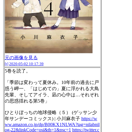
元の画像を見る
[t]
2020-05-02 10:17:39
5巻を読了。
「季節は変わって夏休み。10年前の過去に戸
惑う岬一、「はじめての」夏に浮かれる大鳥
先輩、そしてアイラ、凪の心中は…それぞれ
の思惑揺れる第5巻」
ひとりぼっちの地球侵略（５） (ゲッサン少
年サンデーコミックス) | 小川麻衣子
https://w
ww.amazon.co.jp/dp/B00KX1NLWA?tag=nilabnil
og-22&linkCode=osi&th=1&psc=1
https://twitter.c