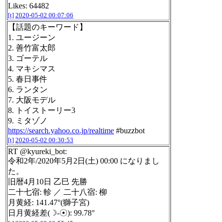
Likes: 64482
[t]
2020-05-02 00:07:06
【話題のキーワード】
1. ユージーン
2. 善竹富太郎
3. ゴーテル
4. マキシマス
5. 春日事件
6. ランタン
7. 大阪モデル
8. トイストーリー3
9. ミタゾノ
https://search.yahoo.co.jp/realtime
#buzzbot
[t]
2020-05-02 00:30:53
RT @kyureki_bot:
令和2年/2020年5月2日(土) 00:00 になりまし
た。
旧暦4月10日 乙巳 先勝
二十七宿: 軫 ／ 二十八宿: 柳
月黄経: 141.47°(獅子宮)
日月黄経差(☽-☉): 99.78°