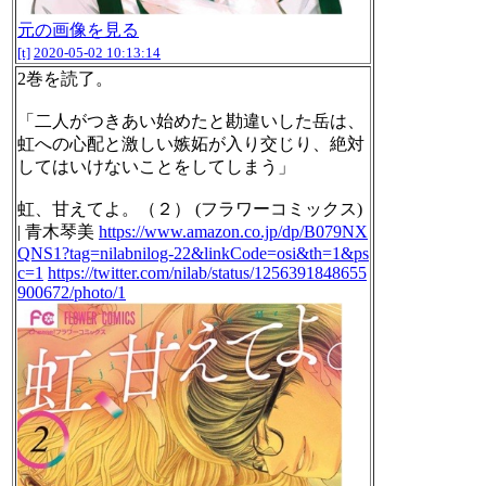
元の画像を見る
[t]
2020-05-02 10:13:14
2巻を読了。
「二人がつきあい始めたと勘違いした岳は、
虹への心配と激しい嫉妬が入り交じり、絶対
してはいけないことをしてしまう」
虹、甘えてよ。（２） (フラワーコミックス)
| 青木琴美
https://www.amazon.co.jp/dp/B079NX
QNS1?tag=nilabnilog-22&linkCode=osi&th=1&ps
c=1
https://twitter.com/nilab/status/1256391848655
900672/photo/1