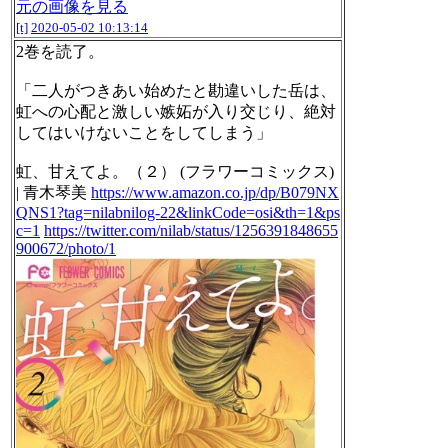
元の画像を見る
[t]
2020-05-02 10:13:14
2巻を読了。
「二人がつきあい始めたと勘違いした岳は、
虹への心配と激しい嫉妬が入り交じり、絶対
してはいけないことをしてしまう」
虹、甘えてよ。（２） (フラワーコミックス)
| 青木琴美
https://www.amazon.co.jp/dp/B079NX
QNS1?tag=nilabnilog-22&linkCode=osi&th=1&ps
c=1
https://twitter.com/nilab/status/1256391848655
900672/photo/1