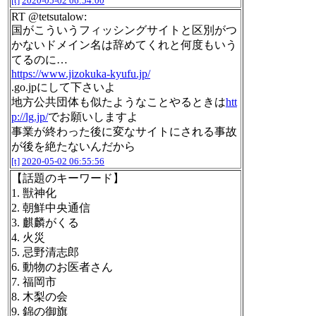
[t]
2020-05-02 06:54:00
RT @tetsutalow:
国がこういうフィッシングサイトと区別がつ
かないドメイン名は辞めてくれと何度もいう
てるのに…
https://www.jizokuka-kyufu.jp/
.go.jpにして下さいよ
地方公共団体も似たようなことやるときは
htt
p://lg.jp/
でお願いしますよ
事業が終わった後に変なサイトにされる事故
が後を絶たないんだから
[t]
2020-05-02 06:55:56
【話題のキーワード】
1. 獣神化
2. 朝鮮中央通信
3. 麒麟がくる
4. 火災
5. 忌野清志郎
6. 動物のお医者さん
7. 福岡市
8. 木梨の会
9. 錦の御旗