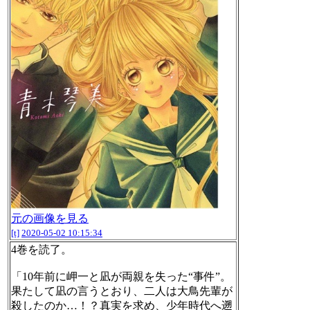
元の画像を見る
[t]
2020-05-02 10:15:34
4巻を読了。
「10年前に岬一と凪が両親を失った“事件”。
果たして凪の言うとおり、二人は大鳥先輩が
殺したのか…！？真実を求め、少年時代へ遡