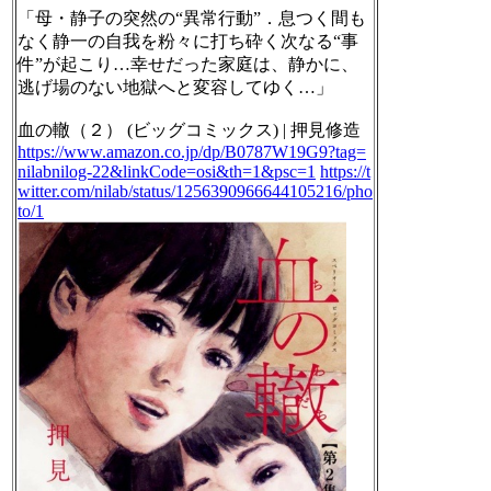
「母・静子の突然の“異常行動”．息つく間も
なく静一の自我を粉々に打ち砕く次なる“事
件”が起こり…幸せだった家庭は、静かに、
逃げ場のない地獄へと変容してゆく…」
血の轍（２） (ビッグコミックス) | 押見修造
https://www.amazon.co.jp/dp/B0787W19G9?tag=
nilabnilog-22&linkCode=osi&th=1&psc=1
https://t
witter.com/nilab/status/1256390966644105216/pho
to/1