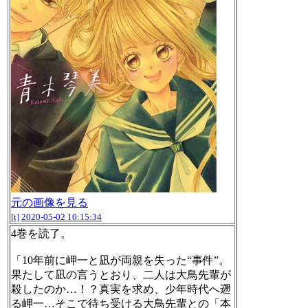
元の画像を見る
[t]
2020-05-02 10:15:34
4巻を読了。
「10年前に岬一と凪が両親を失った“事件”。
果たして凪の言うとおり、二人は大鳥先輩が
殺したのか…！？真実を求め、少年時代へ遡
る岬一…そこで待ち受ける大鳥先輩との「本